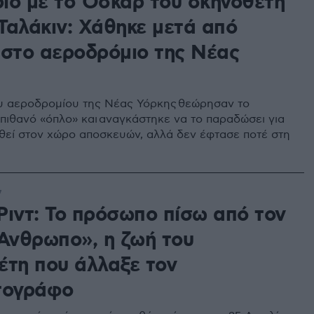
ιο με το Όσκαρ του σκηνοθέτη
Ταλάκιν: Χάθηκε μετά από
 στο αεροδρόμιο της Νέας
υ αεροδρομίου της Νέας Υόρκης θεώρησαν το
 πιθανό «όπλο» και αναγκάστηκε να το παραδώσει για
θεί στον χώρο αποσκευών, αλλά δεν έφτασε ποτέ στη
7
Ριντ: Το πρόσωπο πίσω από τον
 Άνθρωπο», η ζωή του
έτη που άλλαξε τον
τογράφο