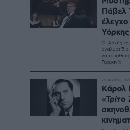
Μυστήρ
Πάβελ 
έλεγχο
Υόρκης
Οι Αρχές το
αγαλματίδιο
να τοποθετη
Γερμανία
26.04.2026, 10:2
Κάρολ 
«Τρίτο
σκηνοθ
κινημα