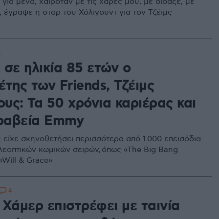
ια μένα, χαιρόταν με τις χαρές μου, με δίδαξε, με
 έγραψε η σταρ του Χόλιγουντ για τον Τζέιμς
6
 σε ηλικία 85 ετών ο
της των Friends, Τζέιμς
υς: Τα 50 χρόνια καριέρας και
βραβεία Emmy
είχε σκηνοθετήσει περισσότερα από 1.000 επεισόδια
λεοπτικών κωμικών σειρών, όπως «The Big Bang
«Will & Grace»
4
 Χάμερ επιστρέφει με ταινία