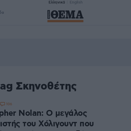
Ελληνικά
English
δα
tag Σκηνοθέτης
106
6
opher Nolan: Ο μεγάλος
ιστής του Χόλιγουντ που