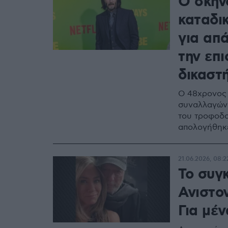
Ο σκην
καταδι
για απά
την επι
δικαστ
Ο 48χρονος 
συναλλαγών 
του τροφοδο
απολογήθηκ
21.06.2026, 08:2
Το συγκ
Ανιστο
Για μέ