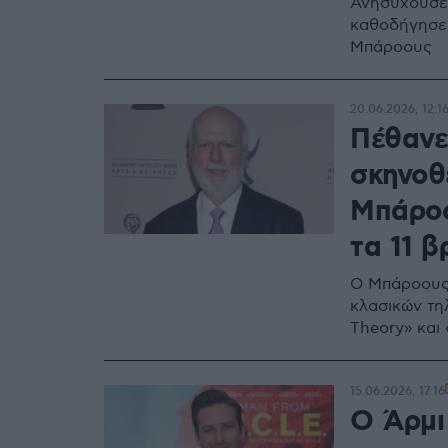
Ανησυχούσε γ
καθοδήγησε,
Μπάροους
20.06.2026, 12:1
Πέθανε
σκηνοθέ
Μπάροο
τα 11 
Ο Μπάροους 
κλασικών τη
Theory» και 
15.06.2026, 17:16
Ο Άρμι