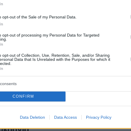
In
1
58
o opt-out of the Sale of my Personal Data.
ευρό του σκηνοθέτη που
In
κάστηκε για απάτη σε βάρος του
to opt-out of processing my Personal Data for Targeted
ing.
 ο Κιάνου Ριβς, ζητά επιείκεια
In
ν δικαστή
o opt-out of Collection, Use, Retention, Sale, and/or Sharing
ersonal Data that Is Unrelated with the Purposes for which it
lected.
που είχε συνεργαστεί με τον Καρλ Ρινς ζήτησε με
In
 να μετριαστεί η ποινή του
consents
7
5
άλ Καννών: O Ρώσος
CONFIRM
έτης Ζβιάγκιντσεφ καλεί τον
 να βάλει τέλος στη «σφαγή»
Data Deletion
Data Access
Privacy Policy
υκρανία