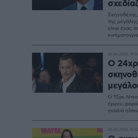
σχεδία
Σκηνοθέτης,
της μεγάλης
είναι ένας 
κινηματογρα
30.06.2026, 19:3
Ο 24χρ
σκηνοθε
μεγάλο
Ο Τζακ Ντεπ
έργου, φορώ
γυαλιά ηλίο
30.06.2026, 17:0