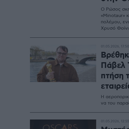
Ο Ρώσος σκη
«Minotaur» 
πολέμου, εν
Χρυσό Φοίν
01.05.2026, 17:5
Βρέθηκ
Πάβελ Τ
πτήση τ
εταιρεί
Η αεροπορικ
να του παρα
01.05.2026, 12:5