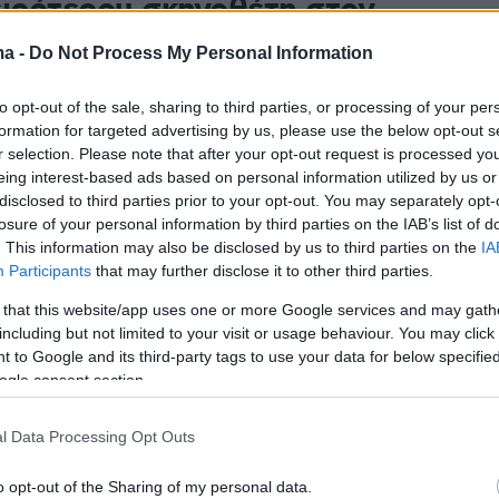
ειρότερου σκηνοθέτη στον
 που έχει ξυλοκοπήσει άγρια
ma -
Do Not Process My Personal Information
ογράφους
to opt-out of the sale, sharing to third parties, or processing of your per
formation for targeted advertising by us, please use the below opt-out s
ο οποίος είχε κατηγορηθεί για σεξουαλική επίθεση,
r selection. Please note that after your opt-out request is processed y
ι με τον Ούβε Μπολ, τον Γερμανό σκηνοθέτη που
eing interest-based ads based on personal information utilized by us or
 τους επικριτές του σε αγώνα πυγμαχίας
disclosed to third parties prior to your opt-out. You may separately opt-
losure of your personal information by third parties on the IAB’s list of
. This information may also be disclosed by us to third parties on the
IA
1
1
Participants
that may further disclose it to other third parties.
ώθηκε η καταδίκη του Τζαφάρ
 that this website/app uses one or more Google services and may gath
 για προπαγάνδα κατά του
including but not limited to your visit or usage behaviour. You may click 
ού κράτους
 to Google and its third-party tags to use your data for below specifi
ogle consent section.
ς είχε καταδικαστεί σε φυλάκιση ενός έτους για
ητες προπαγάνδας» εναντίον του κράτους, μερικούς
l Data Processing Opt Outs
είχε κερδίσει τον Χρυσό Φοίνικα στο φεστιβάλ των
την ταινία του «Ένα απλό ατύχημα»
o opt-out of the Sharing of my personal data.