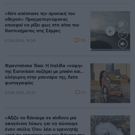
«Κάτι απέσπασε την προσοχή του
οδηγού»: Πραγματογνώμονας
επιχειρεί να ρίξει φως στα αίτια του
δυστυχήματος στις Σέρρες
116
07.08.2026, 18:54
Loaded
:
100.00%
Φραντσέσκα Τόκα: Η Ιταλίδα «νύφη»
της Eurovision ποζάρει με μπικίνι και...
ολόγυμνη στην μπανιέρα της, δείτε
φωτογραφίες
25
07.08.2026, 20:57
«Άξιζε να θέσουμε σε κίνδυνο μια
οικογένεια λύκων, για να σώσουμε
έναν σκύλο; Όχι» λέει ο ερευνητής