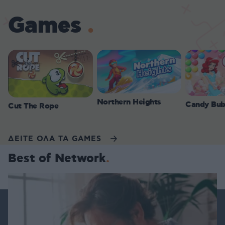
Games
Northern Heights
Candy Bub
Cut The Rope
ΔΕΙΤΕ ΟΛΑ ΤΑ GAMES
Best of Network