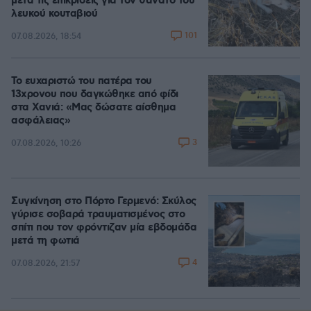
μετά τις επικρίσεις για τον θάνατο του
λευκού κουταβιού
101
07.08.2026, 18:54
Το ευχαριστώ του πατέρα του
13χρονου που δαγκώθηκε από φίδι
στα Χανιά: «Μας δώσατε αίσθημα
ασφάλειας»
3
07.08.2026, 10:26
Συγκίνηση στο Πόρτο Γερμενό: Σκύλος
γύρισε σοβαρά τραυματισμένος στο
σπίτι που τον φρόντιζαν μία εβδομάδα
μετά τη φωτιά
4
07.08.2026, 21:57