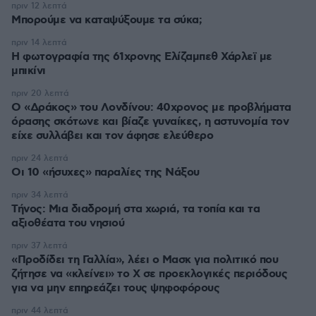
πριν 12 λεπτά
Μπορούμε να καταψύξουμε τα σύκα;
πριν 14 λεπτά
Η φωτογραφία της 61χρονης Ελίζαμπεθ Χάρλεϊ με
μπικίνι
πριν 20 λεπτά
Ο «Δράκος» του Λονδίνου: 40χρονος με προβλήματα
όρασης σκότωνε και βίαζε γυναίκες, η αστυνομία τον
είχε συλλάβει και τον άφησε ελεύθερο
πριν 24 λεπτά
Οι 10 «ήσυχες» παραλίες της Νάξου
πριν 34 λεπτά
Τήνος: Μια διαδρομή στα χωριά, τα τοπία και τα
αξιοθέατα του νησιού
πριν 37 λεπτά
«Προδίδει τη Γαλλία», λέει ο Μασκ για πολιτικό που
ζήτησε να «κλείνει» το X σε προεκλογικές περιόδους
για να μην επηρεάζει τους ψηφοφόρους
πριν 44 λεπτά