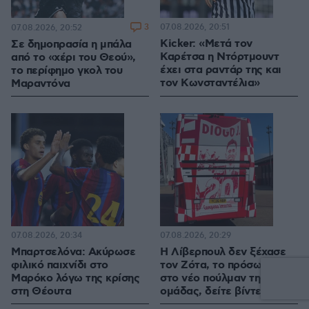
3
07.08.2026, 20:51
07.08.2026, 20:52
Kicker: «Μετά τον
Σε δημοπρασία η μπάλα
Καρέτσα η Ντόρτμουντ
από το «χέρι του Θεού»,
έχει στα ραντάρ της και
το περίφημο γκολ του
τον Κωνσταντέλια»
Μαραντόνα
07.08.2026, 20:34
07.08.2026, 20:29
Μπαρτσελόνα: Ακύρωσε
Η Λίβερπουλ δεν ξέχασε
φιλικό παιχνίδι στο
τον Ζότα, το πρόσωπό του
Μαρόκο λόγω της κρίσης
στο νέο πούλμαν της
στη Θέουτα
ομάδας, δείτε βίντεο