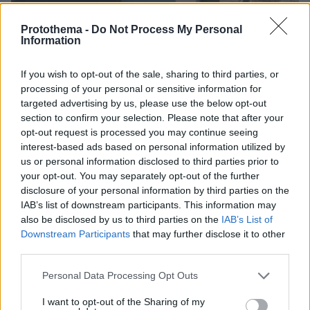
Protothema -
Do Not Process My Personal
Information
If you wish to opt-out of the sale, sharing to third parties, or
07.08.2026, 20:16
processing of your personal or sensitive information for
Άλλος για data center; Επενδύσεις €50 δισ. την
targeted advertising by us, please use the below opt-out
ερχόμενη δεκαετία
section to confirm your selection. Please note that after your
opt-out request is processed you may continue seeing
interest-based ads based on personal information utilized by
us or personal information disclosed to third parties prior to
your opt-out. You may separately opt-out of the further
disclosure of your personal information by third parties on the
IAB’s list of downstream participants. This information may
also be disclosed by us to third parties on the
IAB’s List of
Downstream Participants
that may further disclose it to other
third parties.
Please note that this website/app uses one or more Google
Personal Data Processing Opt Outs
services and may gather and store information including but
not limited to your visit or usage behaviour. You may click to
I want to opt-out of the Sharing of my