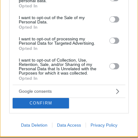
personal data.
grant or deny consent to Google and its third-party tags to
Opted In
use your data for below specified purposes in below Google
consent section.
I want to opt-out of the Sale of my
Personal Data.
Opted In
I want to opt-out of processing my
Personal Data for Targeted Advertising.
Opted In
07.08.2026, 15:59
I want to opt-out of Collection, Use,
Retention, Sale, and/or Sharing of my
Είδος υπό εξαφάνιση οι υπερπολύτεκνοι στην
Personal Data that Is Unrelated with the
Ελλάδα που γερνάει: Τα... δύο ταψιά μεσημεριανό,
Purposes for which it was collected.
Opted In
τα επιδόματα, η καθημερινότητά τους
Google consents
Νέες καταγγελίες στην Ελπίδα για τη
CONFIRM
Δημοκρατία: Γρατσία, Γαλανός,
Καρυστιανού και αυλικοί το
μετέτρεψαν σε φοβικό αρχηγικό
κόμμα
Data Deletion
Data Access
Privacy Policy
60
07.08.2026, 19:33