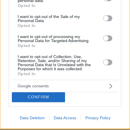
personal data.
να ασελγήσει σε ανήλικη, τι
grant or deny consent to Google and its third-party tags to
Opted In
καταγγέλλει ο ιδιοκτήτης επιχείρησης
use your data for below specified purposes in below Google
consent section.
442
07.08.2026, 18:22
I want to opt-out of the Sale of my
Personal Data.
Opted In
I want to opt-out of processing my
Η φωτογραφία του Τσιτσιπά αγκαλιά
Personal Data for Targeted Advertising.
Opted In
με τη σύντροφό του στην Ελβετία και
η βραδινή έξοδός τους για φαγητό
I want to opt-out of Collection, Use,
Retention, Sale, and/or Sharing of my
52
08.08.2026, 09:14
Personal Data that Is Unrelated with the
Purposes for which it was collected.
Opted In
Google consents
Ο «Δράκος» του Λονδίνου: 40χρονος
με προβλήματα όρασης σκότωνε και
CONFIRM
βίαζε γυναίκες, η αστυνομία τον είχε
συλλάβει και τον άφησε ελεύθερο
72
07.08.2026, 22:54
Data Deletion
Data Access
Privacy Policy