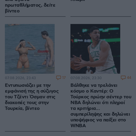
πρωταθλήματος, δείτε
βίντεο
17
44
07.08.2026, 23:43
07.08.2026, 23:30
Εντυπωσιάζει με την
Βάλθηκε να τρελάνει
εμφάνισή της η σύζυγος
κόσμο ο Καντέρ: Ο
του Τζέντι Όσμαν στις
Τούρκος πρώην σέντερ του
διακοπές τους στην
NBA δηλώνει ότι πληροί
Τουρκία, βίντεο
τα κριτήρια...
συμπερίληψης και δηλώνει
υποψήφιος να παίξει στο
WNBA