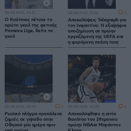
08.08.2026, 03:31
3
08.08.2026, 01:56
Ο Κούτσιας πέτυχε το
Αποκαλύψεις Telegraph για
πρώτο γκολ της φετινής
τον Ινφαντίνο: Η εξαψήφια
Primeira Liga, δείτε το
αποζημίωση σε πρώην
γκολ
εργαζόμενη της UEFA και
η φερόμενη σχέση τους
9
2
08.08.2026, 00:50
08.08.2026, 00:28
Ρωσικό πλήγμα προκάλεσε
Αποκαλύφθηκε η αιτία
ζημιές σε γήπεδο στην
θανάτου του 29χρονου
Οδησσό μία ημέρα πριν
πρώην NBAer Μπράντον
από αγώνα
Κλαρκ