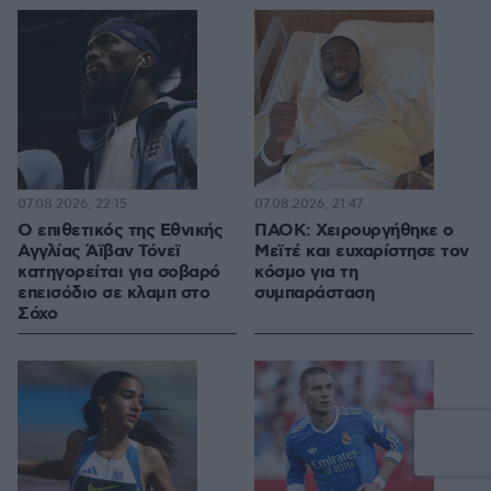
07.08.2026, 22:15
07.08.2026, 21:47
Ο επιθετικός της Εθνικής
ΠΑΟΚ: Χειρουργήθηκε ο
Αγγλίας Άϊβαν Τόνεϊ
Μεϊτέ και ευχαρίστησε τον
κατηγορείται για σοβαρό
κόσμο για τη
επεισόδιο σε κλαμπ στο
συμπαράσταση
Σόχο