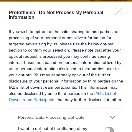
Protothema -
Do Not Process My Personal
Information
Ο εφιάλτης των drones πάνω από την
Ευρώπη: Ποιος «χαρτογραφεί» βάσεις,
πυρηνικά και αεροδρόμια
If you wish to opt-out of the sale, sharing to third parties, or
processing of your personal or sensitive information for
30
08.08.2026, 10:57
targeted advertising by us, please use the below opt-out
section to confirm your selection. Please note that after your
opt-out request is processed you may continue seeing
interest-based ads based on personal information utilized by
us or personal information disclosed to third parties prior to
Τι έγραφαν οι ξένοι ανταποκριτές σε
your opt-out. You may separately opt-out of the further
τηλεγραφήματά τους από τη Μικρά
disclosure of your personal information by third parties on the
Ασία το 1921
IAB’s list of downstream participants. This information may
12
08.08.2026, 10:26
also be disclosed by us to third parties on the
IAB’s List of
Downstream Participants
that may further disclose it to other
third parties.
Please note that this website/app uses one or more Google
Personal Data Processing Opt Outs
«Πόσα θέλεις για το κορίτσι;»:
services and may gather and store information including but
Τουρίστας στην Κρήτη ζητά... τιμή για
not limited to your visit or usage behaviour. You may click to
I want to opt-out of the Sharing of my