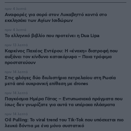
πριν 4 λεπτά
Αναφορές για σορό στον Λυκαβηττό κοντά στο
εκκλησάκι των Αγίων Ισιδώρων
πριν 4 λεπτά
Το ελληνικό βιβλίο που προτείνει η Dua Lipa
πριν 13 λεπτά
Καρκίνος Παχέος Εντέρου: Η «ένοχη» διατροφή που
αυξάνει τον κίνδυνο κατακόρυφα – Ποια τρόφιμα
προστατεύουν
πριν 14 λεπτά
Στις φλόγες δύο διυλιστήρια πετρελαίου στη Ρωσία
μετά από ουκρανική επίθεση με drones
πριν 14 λεπτά
Παγκόσμια Ημέρα Γάτας – Εντυπωσιακά πράγματα που
ίσως δεν γνωρίζατε για αυτά τα υπέροχα πλάσματα
πριν 14 λεπτά
Oil Pulling: To viral trend του Tik-Tok που υπόσχεται πιο
λευκά δόντια με ένα μόνο συστατικό