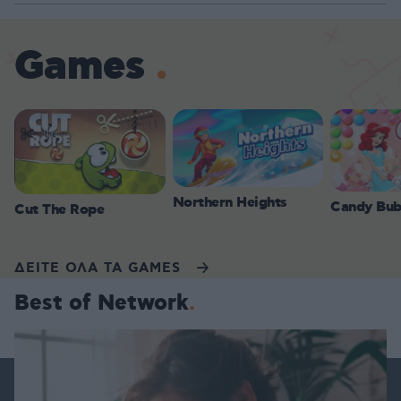
Games
Northern Heights
Candy Bub
Cut The Rope
ΔΕΙΤΕ ΟΛΑ ΤΑ GAMES
Best of Network