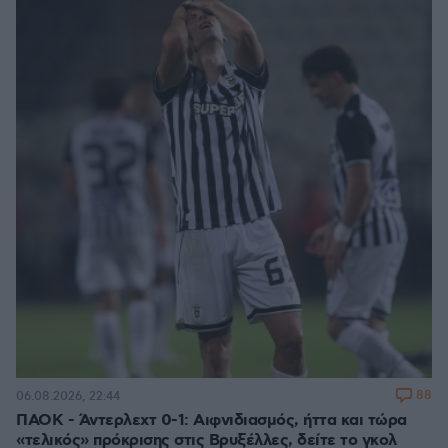
88
06.08.2026, 22:44
ΠΑΟΚ - Άντερλεχτ 0-1: Αιφνιδιασμός, ήττα και τώρα
«τελικός» πρόκρισης στις Βρυξέλλες, δείτε το γκολ