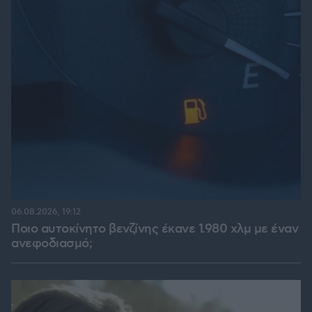
06.08.2026, 19:12
Ποιο αυτοκίνητο βενζίνης έκανε 1.980 χλμ με έναν
ανεφοδιασμό;