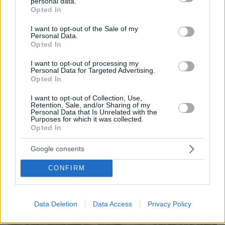
personal data.
που παρουσιάζονται ως πραγματικά γεγονότα
grant or deny consent to Google and its third-party tags to
Opted In
use your data for below specified purposes in below Google
consent section.
I want to opt-out of the Sale of my
Personal Data.
Opted In
I want to opt-out of processing my
Personal Data for Targeted Advertising.
Opted In
I want to opt-out of Collection, Use,
Retention, Sale, and/or Sharing of my
Personal Data that Is Unrelated with the
Purposes for which it was collected.
Opted In
Google consents
CONFIRM
Data Deletion
Data Access
Privacy Policy