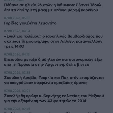
πριν 25 λεπτά
Πέθανε σε ηλικία 26 ετών η influencer Σίντνεϊ Τάουλ
έπειτα από τριετή μάχη με σπάνια μορφή καρκίνου
07.08.2026, 05:00
Γαρίδες γιουβέτσι λεμονάτο
07.08.2026, 04:54
«Έγκλημα πολέμου» ο ισραηλινός βομβαρδισμός που
σκότωσε δημοσιογράφο στον Λίβανο, καταγγέλλουν
τρεις ΜΚΟ
07.08.2026, 04:13
Επεισόδια μεταξύ διαδηλωτών και αστυνομικών έξω
από τη Γερουσία στην Αργεντινή, δείτε βίντεο
07.08.2026, 03:38
Σαουδική Αραβία, Τουρκία και Πακιστάν ετοιμάζονται
να υπογράψουν συμφωνία αμοιβαίας άμυνας
07.08.2026, 03:01
Συνελήφθη πρώην κυβερνήτης πολιτείας του Μεξικού
για την εξαφάνιση των 43 φοιτητών το 2014
07.08.2026, 02:35