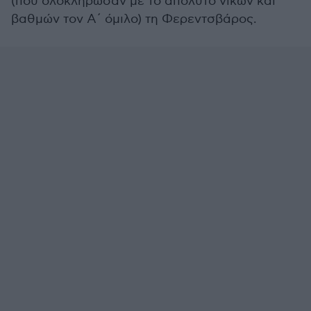
(που ολοκλήρωσαν με το απόλυτο νικών και
βαθμών τον Α΄ όμιλο) τη Φερεντσβάρος.