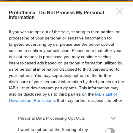
Protothema -
Do Not Process My Personal
Information
If you wish to opt-out of the sale, sharing to third parties, or
processing of your personal or sensitive information for
targeted advertising by us, please use the below opt-out
section to confirm your selection. Please note that after your
opt-out request is processed you may continue seeing
interest-based ads based on personal information utilized by
us or personal information disclosed to third parties prior to
your opt-out. You may separately opt-out of the further
disclosure of your personal information by third parties on the
IAB’s list of downstream participants. This information may
also be disclosed by us to third parties on the
IAB’s List of
Downstream Participants
that may further disclose it to other
third parties.
06.08.2026, 22:24
Please note that this website/app uses one or more Google
Personal Data Processing Opt Outs
Χρίστος Κούγιας: Η προσωπική μου ζωή δεν
services and may gather and store information including but
μπορεί να είναι αντικείμενο φημών ή σεναρίων
not limited to your visit or usage behaviour. You may click to
I want to opt-out of the Sharing of my