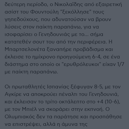
δεύτερη περίοδο, ο Νικολαϊδης από εξαιρετική
ασίστ του Φουντούλη "ξεκόλλησε" τους
γηπεδούχους, που αδυνατούσαν να βρουν
λύσεις στον παίκτη παραπάνω, για να
ισοφαρίσει ο Γενηδουνιάς με το... σήμα
κατατεθέν σουτ του από την περιφέρεια. Η
Μπαρτσελονέτα ξαναπήρε προβάδισμα και
έκλεισε το ημίχρονο προηγούμενη 6-4, σε ένα
διάστημα στο οποίο οι "ερυθρόλευκοι" είχαν 1/7
με παίκτη παραπάνω.
Οι πρωταθλητές Ισπανίας ξέφυγαν 8-5, με τον
Αγκίρε να αποκρούει πέναλτι του Γενηδουνιά,
και έκλεισαν το τρίτο οκτάλεπτο στο +4 (10-6),
με τον Μπιέλ να σκοράρει στην εκπνοή. Ο
Ολυμπιακός δεν τα παράτησε και προσπάθησε
να επιστρέψει, αλλά η άμυνα της