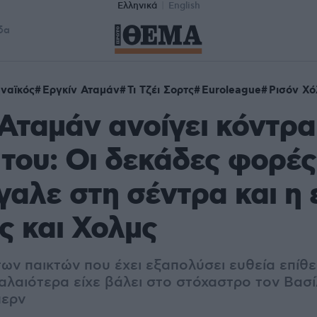
Ελληνικά
English
δα
ναϊκός
Εργκίν Αταμάν
Τι Τζέι Σορτς
Euroleague
Ρισόν Χό
Αταμάν ανοίγει κόντρα
 του: Οι δεκάδες φορές
γαλε στη σέντρα και η 
ς και Χολμς
των παικτών που έχει εξαπολύσει ευθεία επίθ
λαιότερα είχε βάλει στο στόχαστρο τον Βασίλ
περν