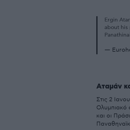
Ergin Ata
about his
Panathina
— Euroh
Αταμάν κ
Στις 2 Ιανο
Ολυμπιακό σ
και οι Πράσ
Παναθηναϊκ