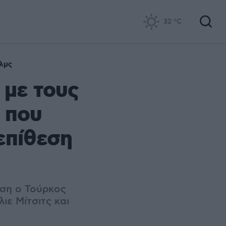
32
°C
λμς
 με τους
 που
επίθεση
εση ο Τούρκος
ιε Μίτσιτς και