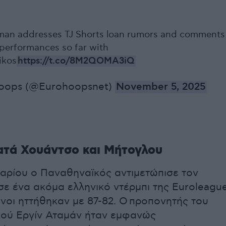
man addresses TJ Shorts loan rumors and comments
 performances so far with
ikos
https://t.co/8M2QOMA3iQ
oops (@Eurohoopsnet)
November 5, 2025
ατά Χουάντσο και Μήτογλου
υαρίου ο Παναθηναϊκός αντιμετώπισε τον
ε ένα ακόμα ελληνικό ντέρμπι της Euroleagu
ινοι ηττήθηκαν με 87-82. Ο προπονητής του
ού Εργίν Αταμάν ήταν εμφανώς