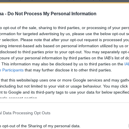
.. σέντρα τόσο έντονα τους ίδιους του τους
ma -
Do Not Process My Personal Information
to opt-out of the sale, sharing to third parties, or processing of your per
formation for targeted advertising by us, please use the below opt-out s
νο του αγώνα με την
Βαλένθια
το βράδυ της
r selection. Please note that after your opt-out request is processed y
ο
Παναθηναϊκός
ήταν πίσω στο σκορ αλλά όχι
eing interest-based ads based on personal information utilized by us or
disclosed to third parties prior to your opt-out. You may separately opt-
ακριά από τους Ισπανούς. Ωστόσο ο Τούρκος
losure of your personal information by third parties on the IAB’s list of
λησε στο
flash interview
του ημιχρόνου
. This information may also be disclosed by us to third parties on the
IA
ια απίθανη ευθεία επίθεση στον
Τι Τζέι Σορτς
.
Participants
that may further disclose it to other third parties.
 that this website/app uses one or more Google services and may gath
including but not limited to your visit or usage behaviour. You may click 
ρο μέρος θα χρησιμοποιήσουμε περισσότερο
 to Google and its third-party tags to use your data for below specifi
υλο στην επίθεση.
Στο πρώτο μέρος με τον
ogle consent section.
με στην επίθεση τέσσερις εναντίον πέντε
»,
άν και πράγματι αυτό συνέβη στην
l Data Processing Opt Outs
κόμα κι αν δεν το έλεγε ο Τούρκος
o opt-out of the Sharing of my personal data.
, αν δεν χρησιμοποιούσε τον Σορτς στο