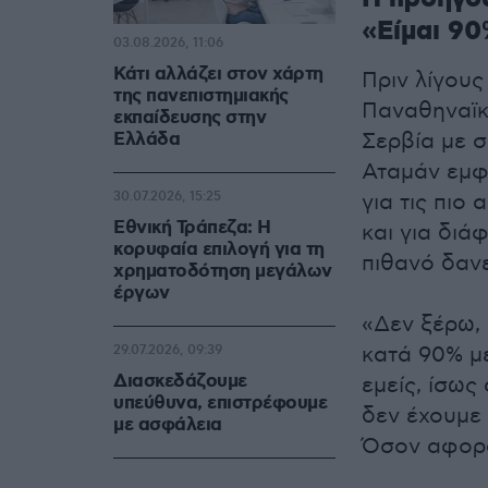
«Είμαι 9
03.08.2026, 11:06
Κάτι αλλάζει στον χάρτη
Πριν λίγους
της πανεπιστημιακής
Παναθηναϊκ
εκπαίδευσης στην
Ελλάδα
Σερβία με σ
Αταμάν εμφ
30.07.2026, 15:25
για τις πιο
Εθνική Τράπεζα: Η
και για διά
κορυφαία επιλογή για τη
πιθανό δαν
χρηματοδότηση μεγάλων
έργων
«Δεν ξέρω, 
κατά 90% με
29.07.2026, 09:39
Διασκεδάζουμε
εμείς, ίσως
υπεύθυνα, επιστρέφουμε
δεν έχουμε
με ασφάλεια
Όσον αφορά 