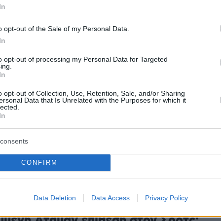
In
ρος θα ήταν κατανοητό πως δεν τον
 η απόδοσή του. Το γεγονός όμως ότι τον
o opt-out of the Sale of my Personal Data.
σο έντονα ξανά μόνο προβλήματα μπορεί να
In
ει στην ομάδα.
to opt-out of processing my Personal Data for Targeted
man:
ing.
In
 Toliopoulos more on offense, when TJ [Shorts]
o opt-out of Collection, Use, Retention, Sale, and/or Sharing
ersonal Data that Is Unrelated with the Purposes for which it
 we attacked 4 against 5 with him"
lected.
In
er.com/YlEffRkExg
consents
oops (@Eurohoopsnet)
May 13, 2026
CONFIRM
Data Deletion
Data Access
Privacy Policy
ύμενη Αταμάν επίθεση στον Σορτς: