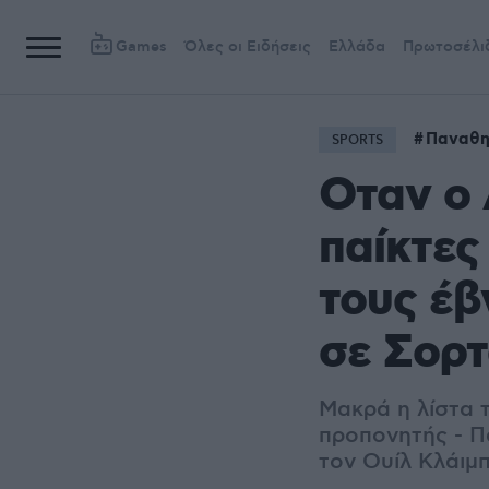
Games
Όλες οι Ειδήσεις
Ελλάδα
Πρωτοσέλι
Παναθη
SPORTS
Οταν ο 
παίκτες
τους έβ
σε Σορτ
Μακρά η λίστα 
προπονητής - Πα
τον Ουίλ Κλάιμ