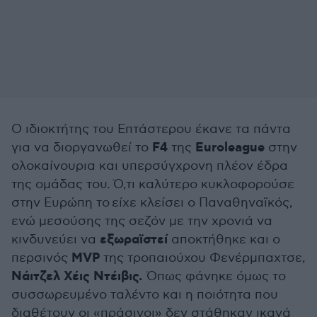
Ο ιδιοκτήτης του Επτάστερου έκανε τα πάντα
F4
Euroleague
για να διοργανωθεί το
της
στην
ολοκαίνουρια και υπερσύγχρονη πλέον έδρα
της ομάδας του. Ό,τι καλύτερο κυκλοφορούσε
στην Ευρώπη το είχε κλείσει ο Παναθηναϊκός,
ενώ μεσούσης της σεζόν με την χρονιά να
εξωραϊστεί
κινδυνεύει να
αποκτήθηκε και ο
MVP
περσινός
της τροπαιούχου Φενέρμπαχτσε,
Νάιτζελ Χέις Ντέιβις.
Όπως φάνηκε όμως το
συσσωρευμένο ταλέντο και η ποιότητα που
διαθέτουν οι «πράσινοι» δεν στάθηκαν ικανά