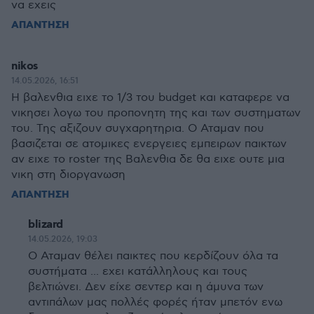
να εχεις
ΑΠΑΝΤΗΣΗ
nikos
14.05.2026, 16:51
Η βαλενθια ειχε το 1/3 του budget και καταφερε να
νικησει λογω του προπονητη της και των συστηματων
του. Της αξιζουν συγχαρητηρια. Ο Αταμαν που
βασιζεται σε ατομικες ενεργειες εμπειρων παικτων
αν ειχε το roster της Βαλενθια δε θα ειχε ουτε μια
νικη στη διοργανωση
ΑΠΑΝΤΗΣΗ
blizard
14.05.2026, 19:03
Ο Αταμαν θέλει παικτες που κερδίζουν όλα τα
συστήματα ... εχει κατάλληλους και τους
βελτιώνει. Δεν είχε σεντερ και η άμυνα των
αντιπάλων μας πολλές φορές ήταν μπετόν ενω