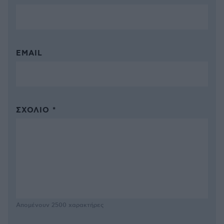
EMAIL
ΣΧΌΛΙΟ *
Απομένουν
2500
χαρακτήρες