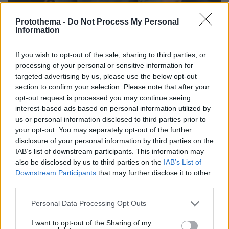
Protothema -
Do Not Process My Personal
Information
If you wish to opt-out of the sale, sharing to third parties, or
processing of your personal or sensitive information for
targeted advertising by us, please use the below opt-out
section to confirm your selection. Please note that after your
14.05.2026, 06:14
opt-out request is processed you may continue seeing
Το πρώτο μήνυμα Γιαννακόπουλου μετά τον αποκλεισμό του
interest-based ads based on personal information utilized by
Παναθηναϊκού από το Final 4: Έχουμε φάει πολλές από
us or personal information disclosed to third parties prior to
αυτές τις πίκρες, ξέρουμε να γυρίζουμε
your opt-out. You may separately opt-out of the further
disclosure of your personal information by third parties on the
IAB’s list of downstream participants. This information may
also be disclosed by us to third parties on the
IAB’s List of
Downstream Participants
that may further disclose it to other
third parties.
Please note that this website/app uses one or more Google
Personal Data Processing Opt Outs
services and may gather and store information including but
not limited to your visit or usage behaviour. You may click to
I want to opt-out of the Sharing of my