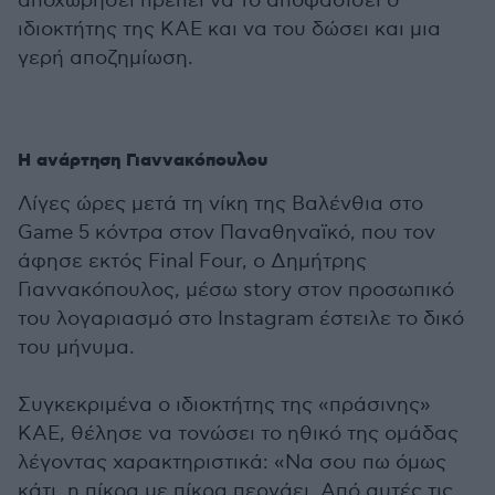
αποχωρήσει πρέπει να το αποφασίσει ο
ιδιοκτήτης της ΚΑΕ και να του δώσει και μια
γερή αποζημίωση.
Η ανάρτηση Γιαννακόπουλου
Λίγες ώρες μετά τη νίκη της Βαλένθια στο
Game 5 κόντρα στον Παναθηναϊκό, που τον
άφησε εκτός Final Four, ο Δημήτρης
Γιαννακόπουλος, μέσω story στον προσωπικό
του λογαριασμό στο Instagram έστειλε το δικό
του μήνυμα.
Συγκεκριμένα ο ιδιοκτήτης της «πράσινης»
ΚΑΕ, θέλησε να τονώσει το ηθικό της ομάδας
λέγοντας χαρακτηριστικά: «Να σου πω όμως
κάτι, η πίκρα με πίκρα περνάει. Από αυτές τις