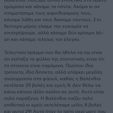
Βαλένθια. Παίξαμε άθλια επιθετικά στο πρώτο
ημίχρονο και χάναμε τα πάντα. Ακόμα κι αν
σταματήσαμε τους αιφνιδιασμούς τους,
κάναμε λάθη και τους δώσαμε πόντους. Στο
δεύτερο μέρος είχαμε την ευκαιρία να
επιστρέψουμε, αλλά χάσαμε δύο κρίσιμα λέι-
απ και χάσαμε τελείως τον έλεγχο.
Τελευταίο πράγμα που θα ήθελα να πω είναι
ότι κοίταξα το φύλλο της στατιστικής είναι ότι
τα στοιχεία είναι παρόμοια. Περίπου ίδια
τρίποντα, ίδια δίποντα, αλλά υπάρχει μεγάλη
ανισορροπία στα φάουλ, καθώς η Βαλένθια
εκτέλεσε 29 βολές και εμείς 8. Δεν θέλω να
κάνω κάποιο άλλο σχόλιο σε αυτό. Αυτό είναι
πολύ παράξενο. Η Βαλένθια παίζει πολύ
επιθετικά κι εμείς εκτελέσαμε μόλις 8 βολές
και αυτοί 29! Αυτό ήταν το τρίτο σερί ματς που