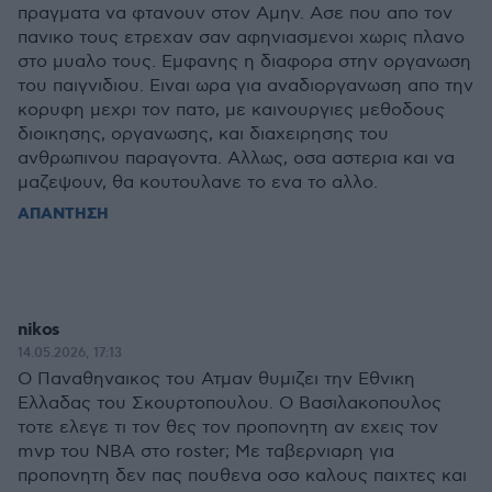
πραγματα να φτανουν στον Αμην. Ασε που απο τον
πανικο τους ετρεχαν σαν αφηνιασμενοι χωρις πλανο
στο μυαλο τους. Εμφανης η διαφορα στην οργανωση
του παιγνιδιου. Ειναι ωρα για αναδιοργανωση απο την
κορυφη μεχρι τον πατο, με καινουργιες μεθοδους
διοικησης, οργανωσης, και διαχειρησης του
ανθρωπινου παραγοντα. Αλλως, οσα αστερια και να
μαζεψουν, θα κουτουλανε το ενα το αλλο.
ΑΠΑΝΤΗΣΗ
nikos
14.05.2026, 17:13
Ο Παναθηναικος του Ατμαν θυμιζει την Εθνικη
Ελλαδας του Σκουρτοπουλου. Ο Βασιλακοπουλος
τοτε ελεγε τι τον θες τον προπονητη αν εχεις τον
mvp του NBA στο roster; Με ταβερνιαρη για
προπονητη δεν πας πουθενα οσο καλους παιχτες και