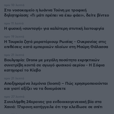
πριν 10 λεπτά
Στο νοσοκομείο η Ιωάννα Τούνη με τροφική
δηλητηρίαση: «Τι μάτι πρέπει να έχω φάει», δείτε βίντεο
πριν 11 λεπτά
Η φυσική «συνταγή» για καλύτερη στυτική λειτουργία
πριν 19 λεπτά
Η Τουρκία ζητά μορατόριουμ Ρωσίας - Ουκρανίας στις
επιθέσεις κατά εμπορικών πλοίων στη Μαύρη Θάλασσα
πριν 21 λεπτά
Βουλγαρία: Drone με μεγάλη ποσότητα εκρηκτικών
συνετρίβη κοντά σε αγωγό φυσικού αερίου - Η Σόφια
κατηγορεί το Κίεβο
πριν 21 λεπτά
Αποξηραμένα λεμόνια (loomi) – Πώς χρησιμοποιούνται
και γιατί αξίζει να τα δοκιμάσετε
πριν 27 λεπτά
Συνελήφθη 24χρονος για ενδοοικογενειακή βία στα
Χανιά: 17χρονη κατήγγειλε ότι την κλείδωσε σε σπίτι