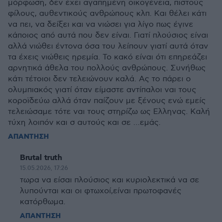
μόρφωση, δεν έχει αγαπημένη οικογένεια, πιστούς
φίλους, αυθεντικούς ανθρώπους κλπ. Και θέλει κάτι
να πει, να δείξει και να νιώσει για λίγο πως έγινε
κάποιος από αυτά που δεν είναι. Γιατί πλούσιος είναι
αλλά νιώθει έντονα όσα του λείπουν γιατί αυτά όταν
τα έχεις νιώθεις ηρεμία. Το κακό είναι ότι επηρεάζει
αρνητικά άθελα του πολλούς ανθρώπους. Συνήθως
κάτι τέτοιοι δεν τελειώνουν καλά. Ας το πάρει ο
ολυμπιακός γιατί όταν είμαστε αντίπαλοι ναι τους
κοροϊδεύω αλλά όταν παίζουν με ξένους ενώ εμείς
τελειώσαμε τότε ναι τους στηρίζω ως Ελληνας. Καλή
τύχη λοιπόν και σ αυτούς και σε …εμάς.
ΑΠΑΝΤΗΣΗ
Brutal truth
15.05.2026, 17:26
τωρα να είσαι πλούσιος και κυριολεκτικά να σε
λυπούνται και οι φτωχοί,είναι πρωτοφανές
κατόρθωμα.
ΑΠΑΝΤΗΣΗ