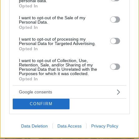
personal data.
grant or deny consent to Google and its third-party tags to
Opted In
use your data for below specified purposes in below Google
consent section.
I want to opt-out of the Sale of my
Personal Data.
Opted In
I want to opt-out of processing my
Personal Data for Targeted Advertising.
Opted In
I want to opt-out of Collection, Use,
Retention, Sale, and/or Sharing of my
Personal Data that Is Unrelated with the
Purposes for which it was collected.
Opted In
14.05.2026, 00:58
Λεσόρ μετά τον αποκλεισμό από το Final 4: «Δεν
Google consents
επιτρέπεται αυτή η εικόνα όταν φοράς τη φανέλα του
Παναθηναϊκού»
CONFIRM
Data Deletion
Data Access
Privacy Policy