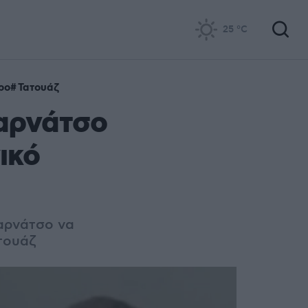
25
°C
ρο
Τατουάζ
καρνάτσο
ικό
αρνάτσο να
τουάζ