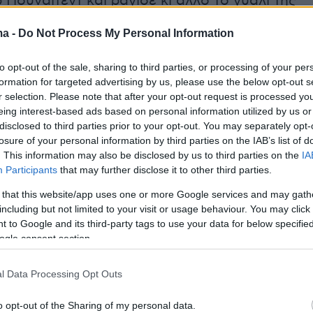
Γιουνάιτεντ και ράγισε κι άλλο το γυαλί της
ς.
ma -
Do Not Process My Personal Information
r United outcast Alejandro Garnacho ‘appears to
to opt-out of the sale, sharing to third parties, or processing of your per
APE’ while getting a new tattoo 😳💨
formation for targeted advertising by us, please use the below opt-out s
ter.com/7RBU9RT9MS
r selection. Please note that after your opt-out request is processed y
eing interest-based ads based on personal information utilized by us or
disclosed to third parties prior to your opt-out. You may separately opt-
port (@MailSport)
August 11, 2025
losure of your personal information by third parties on the IAB’s list of
. This information may also be disclosed by us to third parties on the
IA
Participants
that may further disclose it to other third parties.
 that this website/app uses one or more Google services and may gath
including but not limited to your visit or usage behaviour. You may click 
ήμερα:
 to Google and its third-party tags to use your data for below specifi
ogle consent section.
ατύχημα σε λούνα παρκ στην Αγγλία: Παιχνίδι
l Data Processing Opt Outs
στον αέρα - Κόσμος κρέμονταν ανάποδα για
o opt-out of the Sharing of my personal data.