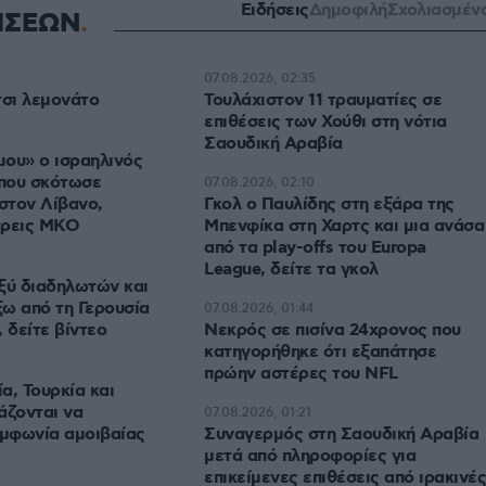
Ειδήσεις
Δημοφιλή
Σχολιασμέν
ΗΣΕΩΝ
07.08.2026, 02:35
τσι λεμονάτο
Τουλάχιστον 11 τραυματίες σε
επιθέσεις των Χούθι στη νότια
Σαουδική Αραβία
ου» ο ισραηλινός
που σκότωσε
07.08.2026, 02:10
στον Λίβανο,
Γκολ ο Παυλίδης στη εξάρα της
τρεις ΜΚΟ
Μπενφίκα στη Χαρτς και μια ανάσα
από τα play-offs του Europa
League, δείτε τα γκολ
ξύ διαδηλωτών και
ω από τη Γερουσία
07.08.2026, 01:44
 δείτε βίντεο
Νεκρός σε πισίνα 24χρονος που
κατηγορήθηκε ότι εξαπάτησε
πρώην αστέρες του NFL
α, Τουρκία και
άζονται να
07.08.2026, 01:21
μφωνία αμοιβαίας
Συναγερμός στη Σαουδική Αραβία
μετά από πληροφορίες για
επικείμενες επιθέσεις από ιρακινές