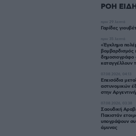
ΡΟΗ ΕΙΔ
πριν 29 λεπτά
Γαρίδες γιουβέ
πριν 35 λεπτά
«Έγκλημα πολέμ
βομβαρδισμός 
δημοσιογράφο 
καταγγέλλουν 
07.08.2026, 04:13
Επεισόδια μετα
αστυνομικών έξ
στην Αργεντινή,
07.08.2026, 03:38
Σαουδική Αραβί
Πακιστάν ετοιμ
υπογράψουν συ
άμυνας