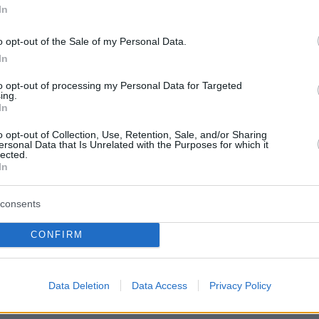
In
περιστατικό στην Αυστρία: Άντρας
o opt-out of the Sale of my Personal Data.
έξω από τρένο που βρισκόταν εν κινήσει για
In
to opt-out of processing my Personal Data for Targeted
ing.
 ο Αντώνης Σαμαράς στον επικήδειο για την
In
Ευχαριστώ τον Θεό που μας έδωσε αυτό το
o opt-out of Collection, Use, Retention, Sale, and/or Sharing
ersonal Data that Is Unrelated with the Purposes for which it
για 34 χρόνια
lected.
In
protothema.gr στο Google News
το
και μάθετε πρώτοι
consents
εις
CONFIRM
Ειδήσεις
 τελευταίες
από την Ελλάδα και τον Κόσμο, τη
Protothema.gr
μβαίνουν, στο
Data Deletion
Data Access
Privacy Policy