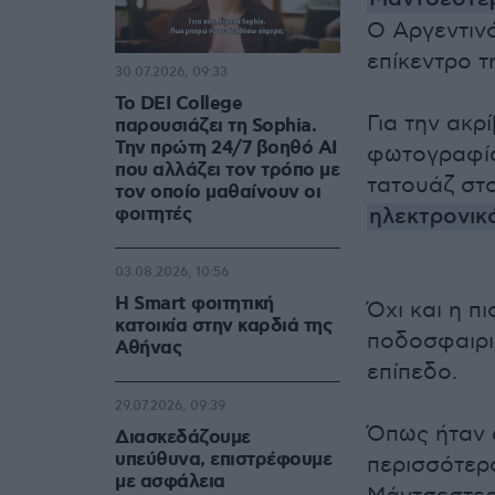
Ο Αργεντιν
επίκεντρο τ
30.07.2026, 09:33
Το DEI College
Για την ακρ
παρουσιάζει τη Sophia.
Την πρώτη 24/7 βοηθό AI
φωτογραφία
που αλλάζει τον τρόπο με
τατουάζ στο
τον οποίο μαθαίνουν οι
φοιτητές
ηλεκτρονικ
03.08.2026, 10:56
Η Smart φοιτητική
Όχι και η π
κατοικία στην καρδιά της
ποδοσφαιρι
Αθήνας
επίπεδο.
29.07.2026, 09:39
Όπως ήταν 
Διασκεδάζουμε
υπεύθυνα, επιστρέφουμε
περισσότερ
με ασφάλεια