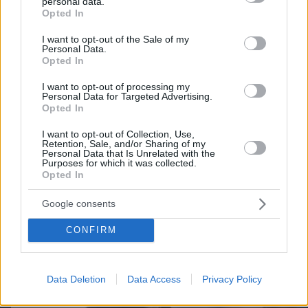
personal data.
grant or deny consent to Google and its third-party tags to
Opted In
use your data for below specified purposes in below Google
consent section.
I want to opt-out of the Sale of my
Personal Data.
Opted In
I want to opt-out of processing my
Personal Data for Targeted Advertising.
Opted In
I want to opt-out of Collection, Use,
πριν 27 λεπτά
Retention, Sale, and/or Sharing of my
Ανεύρυσμα: Απλό τεστ του αντίχειρα προμηνύει
Personal Data that Is Unrelated with the
Purposes for which it was collected.
τον αυξημένο κίνδυνο – Γίνεται σε 1 λεπτό
Opted In
Google consents
CONFIRM
Data Deletion
Data Access
Privacy Policy