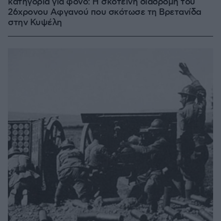
κατηγορία για φόνο: Η σκοτεινή διαδρομή του
26χρονου Αφγανού που σκότωσε τη Βρετανίδα
στην Κυψέλη