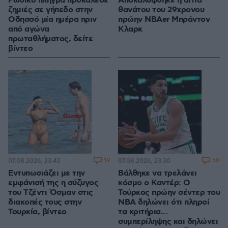
Ρωσικό πλήγμα προκάλεσε
Αποκαλύφθηκε η αιτία
ζημιές σε γήπεδο στην
θανάτου του 29χρονου
Οδησσό μία ημέρα πριν
πρώην NBAer Μπράντον
από αγώνα
Κλαρκ
πρωταθλήματος, δείτε
βίντεο
19
50
07.08.2026, 23:43
07.08.2026, 23:30
Εντυπωσιάζει με την
Βάλθηκε να τρελάνει
εμφάνισή της η σύζυγος
κόσμο ο Καντέρ: Ο
του Τζέντι Όσμαν στις
Τούρκος πρώην σέντερ του
διακοπές τους στην
NBA δηλώνει ότι πληροί
Τουρκία, βίντεο
τα κριτήρια...
συμπερίληψης και δηλώνει