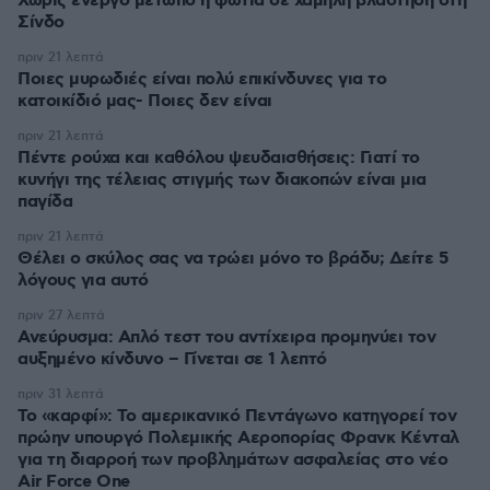
Χωρίς ενεργό μέτωπο η φωτιά σε χαμηλή βλάστηση στη
Σίνδο
πριν 21 λεπτά
Ποιες μυρωδιές είναι πολύ επικίνδυνες για το
κατοικίδιό μας- Ποιες δεν είναι
πριν 21 λεπτά
Πέντε ρούχα και καθόλου ψευδαισθήσεις: Γιατί το
κυνήγι της τέλειας στιγμής των διακοπών είναι μια
παγίδα
πριν 21 λεπτά
Θέλει ο σκύλος σας να τρώει μόνο το βράδυ; Δείτε 5
λόγους για αυτό
πριν 27 λεπτά
Ανεύρυσμα: Απλό τεστ του αντίχειρα προμηνύει τον
αυξημένο κίνδυνο – Γίνεται σε 1 λεπτό
πριν 31 λεπτά
Το «καρφί»: Το αμερικανικό Πεντάγωνο κατηγορεί τον
πρώην υπουργό Πολεμικής Αεροπορίας Φρανκ Κένταλ
για τη διαρροή των προβλημάτων ασφαλείας στο νέο
Air Force One