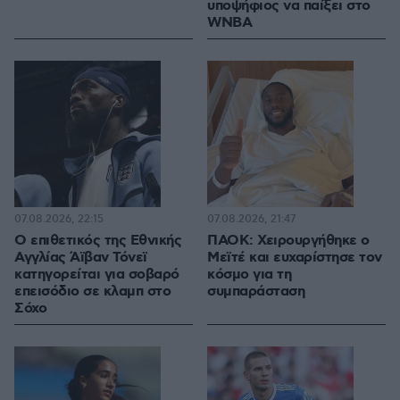
υποψήφιος να παίξει στο
WNBA
07.08.2026, 22:15
07.08.2026, 21:47
Ο επιθετικός της Εθνικής
ΠΑΟΚ: Χειρουργήθηκε ο
Αγγλίας Άϊβαν Τόνεϊ
Μεϊτέ και ευχαρίστησε τον
κατηγορείται για σοβαρό
κόσμο για τη
επεισόδιο σε κλαμπ στο
συμπαράσταση
Σόχο