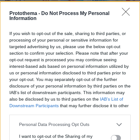
Protothema -
Do Not Process My Personal
Information
Northern Heights
Candy Bub
Cut The Rope
If you wish to opt-out of the sale, sharing to third parties, or
processing of your personal or sensitive information for
ΔΕΙΤΕ ΟΛΑ ΤΑ GAMES
targeted advertising by us, please use the below opt-out
section to confirm your selection. Please note that after your
Best of Network
opt-out request is processed you may continue seeing
interest-based ads based on personal information utilized by
us or personal information disclosed to third parties prior to
your opt-out. You may separately opt-out of the further
disclosure of your personal information by third parties on the
IAB’s list of downstream participants. This information may
also be disclosed by us to third parties on the
IAB’s List of
Downstream Participants
that may further disclose it to other
third parties.
Please note that this website/app uses one or more Google
Personal Data Processing Opt Outs
services and may gather and store information including but
not limited to your visit or usage behaviour. You may click to
I want to opt-out of the Sharing of my