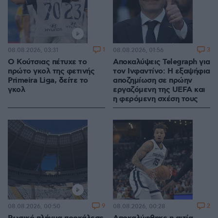
1
3
08.08.2026, 03:31
08.08.2026, 01:56
Ο Κούτσιας πέτυχε το
Αποκαλύψεις Telegraph για
πρώτο γκολ της φετινής
τον Ινφαντίνο: Η εξαψήφια
Primeira Liga, δείτε το
αποζημίωση σε πρώην
γκολ
εργαζόμενη της UEFA και
η φερόμενη σχέση τους
9
2
08.08.2026, 00:50
08.08.2026, 00:28