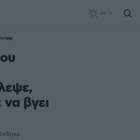
34
°C
έντοφ
του
λεψε,
 να βγει
δέχθηκε