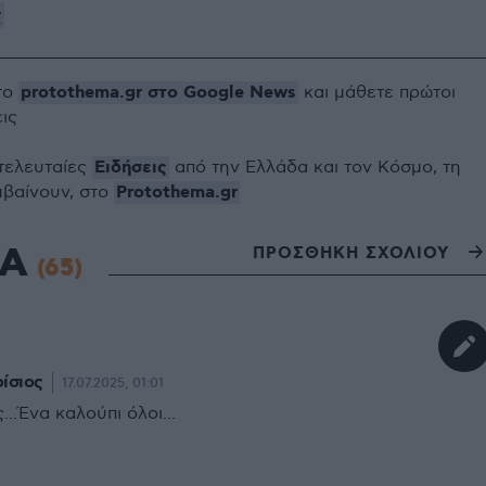
ς
protothema.gr στο Google News
το
και μάθετε πρώτοι
εις
Ειδήσεις
 τελευταίες
από την Ελλάδα και τον Κόσμο, τη
Protothema.gr
μβαίνουν, στο
ΙΑ
ΠΡΟΣΘΗΚΗ ΣΧΟΛΙΟΥ
(65)
ίσιος
17.07.2025, 01:01
..Ένα καλούπι όλοι...