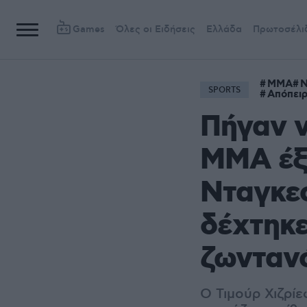
Games
Όλες οι Ειδήσεις
Ελλάδα
Πρωτοσέλι
MMA
Ν
SPORTS
Απόπει
Πήγαν 
ΜΜΑ έξω
Νταγκεσ
δέχτηκε
ζωντανό
Ο Τιμούρ Χιζρί