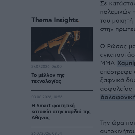
Σε κατάστασ
πολεμικών 
Thema Insights
του μαχητή 
στην πρωτε
Ο Ρώσος μαχ
εγκαταστάσ
MMA
Χαμπί
27.07.2026, 06:00
επέστρεφε σ
Το μέλλον της
ξαφνικά δύο
τεχνολογίας
ασφαλείας 
δολοφονική
03.08.2026, 10:56
Η Smart φοιτητική
κατοικία στην καρδιά της
Αθήνας
Την ώρα που
αυτοκινήτο
26.07.2026, 09:54