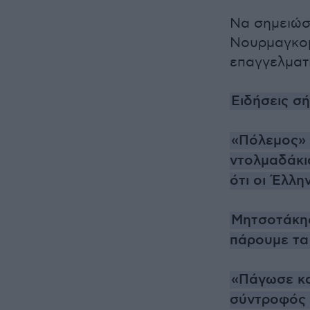
Να σημειώσο
Νουρμαγκομέ
επαγγελματι
Ειδήσεις σ
«Πόλεμος» σ
ντολμαδάκια
ότι οι Έλλη
Μητσοτάκης
πάρουμε τα
«Πάγωσε κα
σύντροφός τ