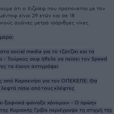
υμε ότι ο Χιζρίεφ που προπονείται με τον
ντοφ είναι 29 ετών και σε 18
κούς αγώνες μετρά ισάριθμες νίκες.
ήμερα:
τα social media για το τζατζίκι και τα
 - Τούρκος σεφ ήθελε να πείσει τον Speed
νες τα έχουν αντιγράψει
 από Καρπενήσι για τον ΟΠΕΚΕΠΕ: Θα
 λεφτά πίσω από τους κλέφτες
ι ξαφνικά φώναξε χάνομαι» - Ο πρώην
ης Κυριακής Γρίβα περιέγραψε τη στιγμή της