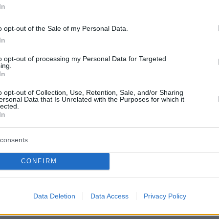
In
o opt-out of the Sale of my Personal Data.
In
to opt-out of processing my Personal Data for Targeted
ing.
ατάφερε να ξεφύγει, παρά τα τραύματά του,
In
στες να αποχωρούν βρίζοντας τον ίδιο και τη
o opt-out of Collection, Use, Retention, Sale, and/or Sharing
 του. Ο αθλητής των
πολεμικών τεχνών
έχει
ersonal Data that Is Unrelated with the Purposes for which it
lected.
ί στον ώμο, το στήθος και το χέρι, αλλά
In
 σε σταθερή κατάσταση και εκτός κινδύνου,
κά ΜΜΕ να αναφέρουν ότι η υπόθεση αφορά
consents
βεντέτα ή ξεκαθάρισμα λογαριασμών.
CONFIRM
 ασφαλείας έχουν ξεκινήσει έρευνα για τον
ων δραστών, οι οποίοι διέφυγαν με
Data Deletion
Data Access
Privacy Policy
 που οδηγούσε τρίτο άτομο.