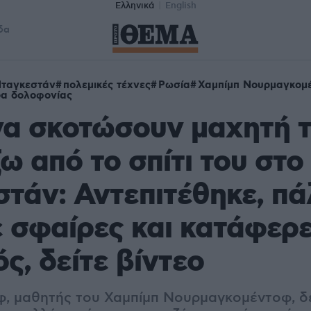
Ελληνικά
English
δα
ταγκεστάν
πολεμικές τέχνες
Ρωσία
Χαμπίμπ Νουρμαγκομ
ρα δολοφονίας
να σκοτώσουν μαχητή 
 από το σπίτι του στο
τάν: Αντεπιτέθηκε, πά
 σφαίρες και κατάφερε
ς, δείτε βίντεο
εφ, μαθητής του Χαμπίμπ Νουρμαγκομέντοφ, 