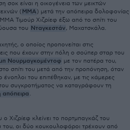
η σοκ είναι η οικογένεια των μεικτών
τεχνών (
ΜΜΑ
) μετά την απόπειρα δολοφονίας
MMA Τιμούρ Χιζρίεφ έξω από το σπίτι του
ύουσα του
Νταγκεστάν
, Μαχατσκάλα.
ητής, ο οποίος προπονείται στις
εις που έχουν στην πόλη ο σούπερ σταρ του
μπ Νουρμαγκομέντοφ
με τον πατέρα του,
το σπίτι του μετά από την προπόνηση, όταν
 ένοπλοι του επιτέθηκαν, με τις κάμερες
του συγκροτήματος να καταγράφουν τη
 απόπειρα
.
 ο Χιζρίεφ κλείνει το πορτμπαγκάζ του
υ του, οι δύο κουκουλοφόροι τρέxουν από