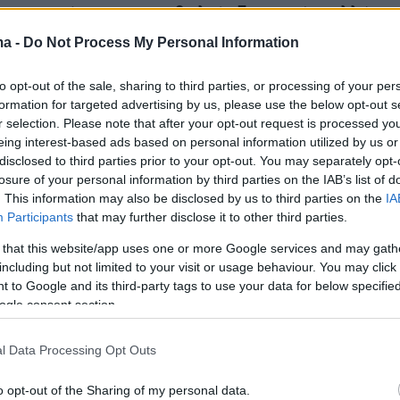
ε τον πρώτο να πυροβολεί εξ επαφής, αλλά ο
ής πέφτει πάνω του κι αρχίζει μια μάχη σώμ
ma -
Do Not Process My Personal Information
ε τον δεύτερο κουκουλοφόρο να ακολουθεί
to opt-out of the sale, sharing to third parties, or processing of your per
πυροβολεί επίσης από κοντινή απόσταση.
formation for targeted advertising by us, please use the below opt-out s
r selection. Please note that after your opt-out request is processed y
IC WARNING🚨
eing interest-based ads based on personal information utilized by us or
disclosed to third parties prior to your opt-out. You may separately opt-
losure of your personal information by third parties on the IAB’s list of
ion Timur Khizriev was shot by two masked men in
. This information may also be disclosed by us to third parties on the
IA
ard of a residential building.
Participants
that may further disclose it to other third parties.
 that this website/app uses one or more Google services and may gath
g shot in the back, Khiztiev took down one attacker
including but not limited to your visit or usage behaviour. You may click 
hot several more times
 to Google and its third-party tags to use your data for below specifi
ogle consent section.
rtedly alive and in surgery
er.com/SJUOVaIeJA
l Data Processing Opt Outs
t Casuals (@Combat_Casuals)
July 15, 2025
o opt-out of the Sharing of my personal data.