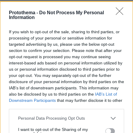
Νεαρός Παλαιστίνιος κλείδωσε
ανήλικη στο σπίτι του στα Χανιά, την
Protothema -
Do Not Process My Personal
έσωσαν οι φωνές της
Information
82
09.08.2026, 10:38
If you wish to opt-out of the sale, sharing to third parties, or
processing of your personal or sensitive information for
targeted advertising by us, please use the below opt-out
section to confirm your selection. Please note that after your
opt-out request is processed you may continue seeing
Η Σίσσυ Χρηστίδου φωτογραφήθηκε
με μονοκίνι σε παραλία στα Χανιά
interest-based ads based on personal information utilized by
us or personal information disclosed to third parties prior to
6
πριν μία ώρα
your opt-out. You may separately opt-out of the further
disclosure of your personal information by third parties on the
IAB’s list of downstream participants. This information may
also be disclosed by us to third parties on the
IAB’s List of
Downstream Participants
that may further disclose it to other
third parties.
Άλογα χορεύουν πάνω σε σπασμένα
μπουκάλια στη Λέσβο - A Promise to
Please note that this website/app uses one or more Google
Personal Data Processing Opt Outs
Animals: «Όταν η κριτική σε ένα έθιμο
services and may gather and store information including but
θεωρείται επίθεση σε έναν τόπο»
not limited to your visit or usage behaviour. You may click to
I want to opt-out of the Sharing of my