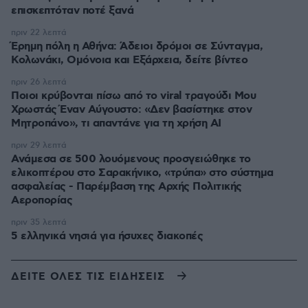
επισκεπτόταν ποτέ ξανά
πριν 22 λεπτά
Έρημη πόλη η Αθήνα: Άδειοι δρόμοι σε Σύνταγμα,
Κολωνάκι, Ομόνοια και Εξάρχεια, δείτε βίντεο
πριν 26 λεπτά
Ποιοι κρύβονται πίσω από το viral τραγούδι Μου
Χρωστάς Έναν Αύγουστο: «Δεν βασίστηκε στον
Μητροπάνο», τι απαντάνε για τη χρήση AI
πριν 29 λεπτά
Ανάμεσα σε 500 λουόμενους προσγειώθηκε το
ελικοπτέρου στο Σαρακήνικο, «τρύπα» στο σύστημα
ασφαλείας - Παρέμβαση της Αρχής Πολιτικής
Αεροπορίας
πριν 35 λεπτά
5 ελληνικά νησιά για ήσυχες διακοπές
ΔΕΙΤΕ ΟΛΕΣ ΤΙΣ ΕΙΔΗΣΕΙΣ