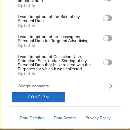
personal data.
56
09.08.2026, 11:37
grant or deny consent to Google and its third-party tags to
Opted In
use your data for below specified purposes in below Google
consent section.
I want to opt-out of the Sale of my
Personal Data.
Opted In
Games
I want to opt-out of processing my
Personal Data for Targeted Advertising.
Opted In
I want to opt-out of Collection, Use,
Retention, Sale, and/or Sharing of my
Personal Data that Is Unrelated with the
Purposes for which it was collected.
Opted In
Northern Heights
Candy Bub
Cut The Rope
Google consents
CONFIRM
ΔΕΙΤΕ ΟΛΑ ΤΑ GAMES
Best of Network
Data Deletion
Data Access
Privacy Policy