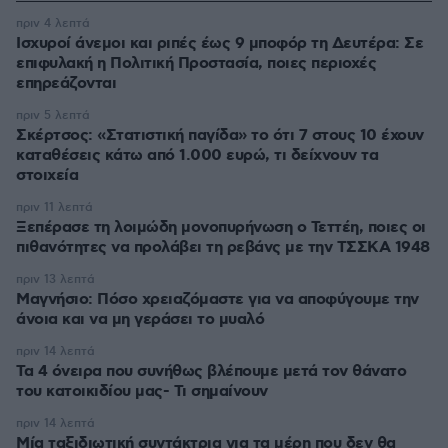
πριν 4 λεπτά
Ισχυροί άνεμοι και ριπές έως 9 μποφόρ τη Δευτέρα: Σε
επιφυλακή η Πολιτική Προστασία, ποιες περιοχές
επηρεάζονται
πριν 5 λεπτά
Σκέρτσος: «Στατιστική παγίδα» το ότι 7 στους 10 έχουν
καταθέσεις κάτω από 1.000 ευρώ, τι δείχνουν τα
στοιχεία
πριν 11 λεπτά
Ξεπέρασε τη λοιμώδη μονοπυρήνωση ο Τεττέη, ποιες οι
πιθανότητες να προλάβει τη ρεβάνς με την ΤΣΣΚΑ 1948
πριν 13 λεπτά
Μαγνήσιο: Πόσο χρειαζόμαστε για να αποφύγουμε την
άνοια και να μη γεράσει το μυαλό
πριν 14 λεπτά
Τα 4 όνειρα που συνήθως βλέπουμε μετά τον θάνατο
του κατοικιδίου μας- Τι σημαίνουν
πριν 14 λεπτά
Μία ταξιδιωτική συντάκτρια για τα μέρη που δεν θα