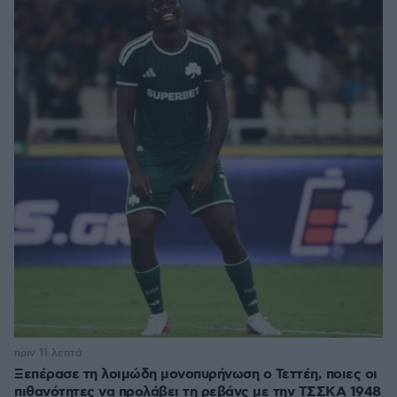
πριν 11 λεπτά
Ξεπέρασε τη λοιμώδη μονοπυρήνωση ο Τεττέη, ποιες οι
πιθανότητες να προλάβει τη ρεβάνς με την ΤΣΣΚΑ 1948