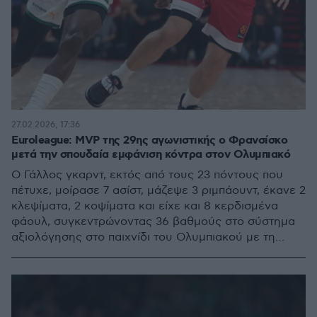
27.02.2026, 17:36
Euroleague: MVP της 29ης αγωνιστικής ο Φρανσίσκο
μετά την σπουδαία εμφάνιση κόντρα στον Ολυμπιακό
Ο Γάλλος γκαρντ, εκτός από τους 23 πόντους που
πέτυχε, μοίρασε 7 ασίστ, μάζεψε 3 ριμπάουντ, έκανε 2
κλεψίματα, 2 κοψίματα και είχε και 8 κερδισμένα
φάουλ, συγκεντρώνοντας 36 βαθμούς στο σύστημα
αξιολόγησης στο παιχνίδι του Ολυμπιακού με τη
Ζάλγκιρις στο Κάουνας