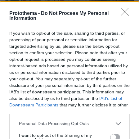
Protothema -
Do Not Process My Personal
Information
If you wish to opt-out of the sale, sharing to third parties, or
processing of your personal or sensitive information for
targeted advertising by us, please use the below opt-out
section to confirm your selection. Please note that after your
1
27.03.2026, 22:22
opt-out request is processed you may continue seeing
Euroleague: Διπλό εξάδας στην Πόλη η Ζάλγκιρις, 92-82
interest-based ads based on personal information utilized by
την Φενέρ
us or personal information disclosed to third parties prior to
Ανέβηκε στο 20-14 η ομάδα από το Κάουνας
your opt-out. You may separately opt-out of the further
disclosure of your personal information by third parties on the
IAB’s list of downstream participants. This information may
also be disclosed by us to third parties on the
IAB’s List of
Downstream Participants
that may further disclose it to other
third parties.
Please note that this website/app uses one or more Google
Personal Data Processing Opt Outs
services and may gather and store information including but
not limited to your visit or usage behaviour. You may click to
I want to opt-out of the Sharing of my