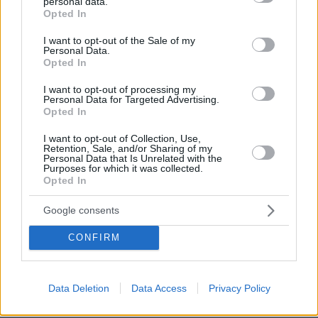
personal data.
grant or deny consent to Google and its third-party tags to
Opted In
use your data for below specified purposes in below Google
consent section.
I want to opt-out of the Sale of my
Personal Data.
Opted In
I want to opt-out of processing my
Personal Data for Targeted Advertising.
Opted In
I want to opt-out of Collection, Use,
Retention, Sale, and/or Sharing of my
Personal Data that Is Unrelated with the
Purposes for which it was collected.
Opted In
2
20.03.2026, 22:19
Google consents
Νίκη εξάδας με βολές του Φρανσίσκο για τη Ζάλγκιρις,
87-85 τη Ρεάλ Μαδρίτης
CONFIRM
Ο Φρανσίσκο ευστόχησε σε 2 βολές και έκλεισε τον
αγώνα με 20 πόντους - Μοιραίος στο φινάλε ο
Χεζόνια για τους Μαδριλένους
Data Deletion
Data Access
Privacy Policy