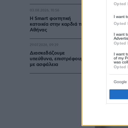
Opted 
03.08.2026, 10:56
I want t
Η Smart φοιτητική
Opted 
κατοικία στην καρδιά της
Αθήνας
I want 
Advertis
Opted 
29.07.2026, 09:39
Διασκεδάζουμε
I want t
of my P
υπεύθυνα, επιστρέφουμε
was col
με ασφάλεια
Opted 
Google 