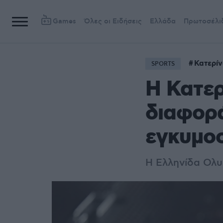
Games
Όλες οι Ειδήσεις
Ελλάδα
Πρωτοσέλι
Κατερί
SPORTS
Η Κατερ
διαφορά
εγκυμο
Η Ελληνίδα Ολυμ