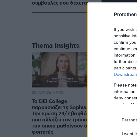
συμβουλές που δέχεται
Protothe
If you wish 
sensitive in
confirm you
Thema Insights
continue se
information 
further disc
participants
Downstream 
Please note
information 
30.07.2026, 09:33
deny consent
Το DEI College
in below Go
παρουσιάζει τη Sophia.
Την πρώτη 24/7 βοηθό AI
που αλλάζει τον τρόπο με
Persona
τον οποίο μαθαίνουν οι
φοιτητές
I want t