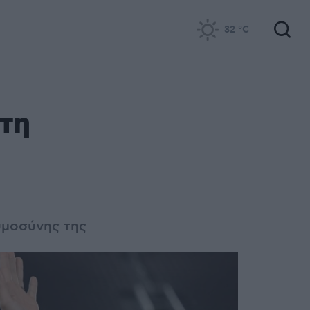
32
°C
 τη
κυμοσύνης της