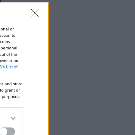
sonal or
ection to
ou may
 personal
out of the
 downstream
B’s List of
er and store
to grant or
ed purposes