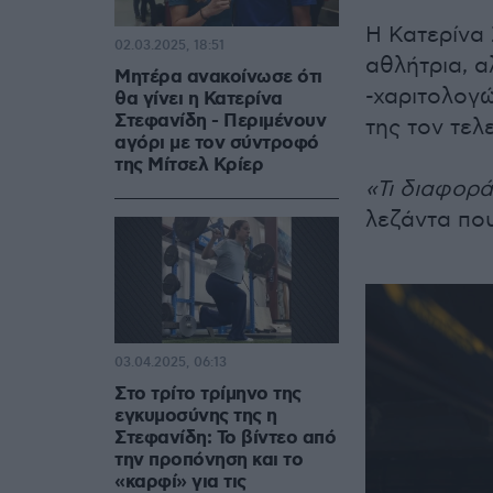
Η Κατερίνα
02.03.2025, 18:51
αθλήτρια, α
Μητέρα ανακοίνωσε ότι
-χαριτολογ
θα γίνει η Κατερίνα
Στεφανίδη - Περιμένουν
της τον τελ
αγόρι με τον σύντροφό
της Μίτσελ Κρίερ
«Τι διαφορά
λεζάντα πο
03.04.2025, 06:13
Στο τρίτο τρίμηνο της
εγκυμοσύνης της η
Στεφανίδη: Το βίντεο από
την προπόνηση και το
«καρφί» για τις