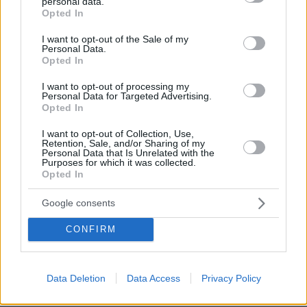
personal data.
grant or deny consent to Google and its third-party tags to
51
06.08.2026, 21:16
Opted In
use your data for below specified purposes in below Google
consent section.
I want to opt-out of the Sale of my
Personal Data.
Opted In
I want to opt-out of processing my
Games
Personal Data for Targeted Advertising.
Opted In
I want to opt-out of Collection, Use,
Retention, Sale, and/or Sharing of my
Personal Data that Is Unrelated with the
Purposes for which it was collected.
Opted In
Google consents
Northern Heights
Candy Bub
Cut The Rope
CONFIRM
ΔΕΙΤΕ ΟΛΑ ΤΑ GAMES
Data Deletion
Data Access
Privacy Policy
Best of Network