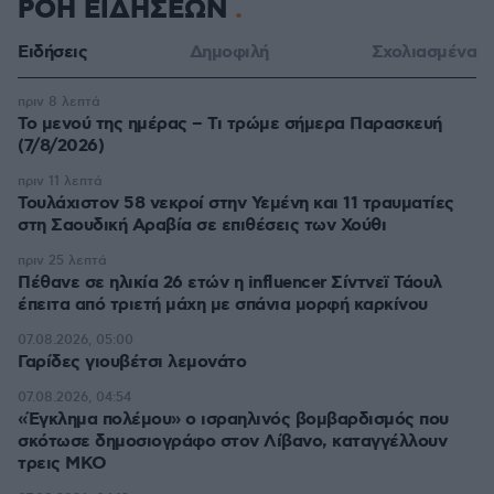
ΡΟΗ ΕΙΔΗΣΕΩΝ
Ειδήσεις
Δημοφιλή
Σχολιασμένα
πριν 8 λεπτά
Το μενού της ημέρας – Τι τρώμε σήμερα Παρασκευή
(7/8/2026)
πριν 11 λεπτά
Τουλάχιστον 58 νεκροί στην Υεμένη και 11 τραυματίες
στη Σαουδική Αραβία σε επιθέσεις των Χούθι
πριν 25 λεπτά
Πέθανε σε ηλικία 26 ετών η influencer Σίντνεϊ Τάουλ
έπειτα από τριετή μάχη με σπάνια μορφή καρκίνου
07.08.2026, 05:00
Γαρίδες γιουβέτσι λεμονάτο
07.08.2026, 04:54
«Έγκλημα πολέμου» ο ισραηλινός βομβαρδισμός που
σκότωσε δημοσιογράφο στον Λίβανο, καταγγέλλουν
τρεις ΜΚΟ