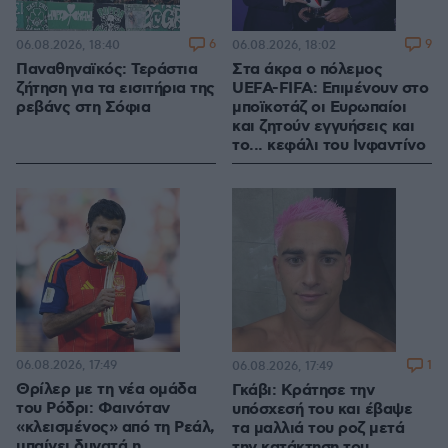
6
9
06.08.2026, 18:40
06.08.2026, 18:02
Παναθηναϊκός: Τεράστια
Στα άκρα ο πόλεμος
ζήτηση για τα εισιτήρια της
UEFA-FIFA: Επιμένουν στο
ρεβάνς στη Σόφια
μποϊκοτάζ οι Ευρωπαίοι
και ζητούν εγγυήσεις και
το... κεφάλι του Ινφαντίνο
06.08.2026, 17:49
1
06.08.2026, 17:49
Θρίλερ με τη νέα ομάδα
Γκάβι: Κράτησε την
του Ρόδρι: Φαινόταν
υπόσχεσή του και έβαψε
«κλεισμένος» από τη Ρεάλ,
τα μαλλιά του ροζ μετά
μπαίνει δυνατά η
την κατάκτηση του