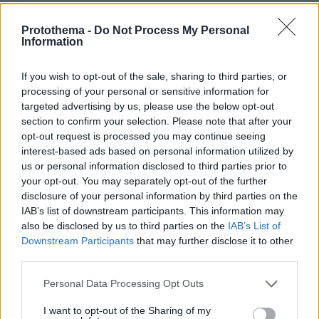
Protothema -
Do Not Process My Personal
Πέθανε το άσπρο κουτάβι που
Information
συμβίωνε με αγέλη λύκων στην
Κεντρική Μακεδονία: Καλό ταξίδι
μικρέ, δείτε βίντεο
If you wish to opt-out of the sale, sharing to third parties, or
processing of your personal or sensitive information for
160
06.08.2026, 16:39
targeted advertising by us, please use the below opt-out
section to confirm your selection. Please note that after your
opt-out request is processed you may continue seeing
interest-based ads based on personal information utilized by
Προϊόν εργαστηρίου ή της φύσης ο
us or personal information disclosed to third parties prior to
κορωνοϊός; Άλλα έλεγε δημόσια ο
your opt-out. You may separately opt-out of the further
Φάουτσι και άλλα ιδιωτικά, αρνήθηκε
disclosure of your personal information by third parties on the
100 φορές να απαντήσει στο
IAB’s list of downstream participants. This information may
Κογκρέσο
also be disclosed by us to third parties on the
IAB’s List of
147
06.08.2026, 21:40
Downstream Participants
that may further disclose it to other
third parties.
Please note that this website/app uses one or more Google
Αποχωρούν ακόμη δύο στελέχη από το
Personal Data Processing Opt Outs
κόμμα της Καρυστιανού,
services and may gather and store information including but
καταγγέλλουν έλλειψη διαλόγου
not limited to your visit or usage behaviour. You may click to
I want to opt-out of the Sharing of my