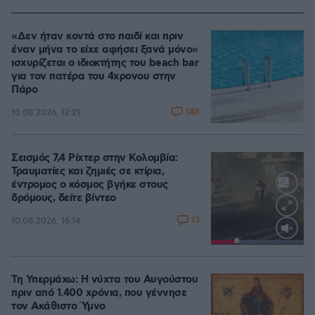
«Δεν ήταν κοντά στο παιδί και πριν
έναν μήνα το είχε αφήσει ξανά μόνο»
ισχυρίζεται ο ιδιοκτήτης του beach bar
για τον πατέρα του 4χρονου στην
Πάρο
148
10.08.2026, 12:21
Σεισμός 7,4 Ρίχτερ στην Κολομβία:
Τραυματίες και ζημιές σε κτίρια,
έντρομος ο κόσμος βγήκε στους
δρόμους, δείτε βίντεο
13
10.08.2026, 16:14
Loaded
:
100.00%
Τη Υπερμάχω: Η νύχτα του Αυγούστου
πριν από 1.400 χρόνια, που γέννησε
τον Ακάθιστο Ύμνο