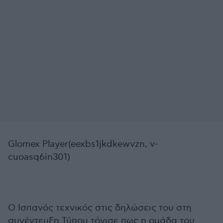
Glomex Player(eexbs1jkdkewvzn, v-
cuoasq6in301)
Ο Ισπανός τεχνικός στις δηλώσεις του στη
συνέντευξη Τύπου τόνισε πως η ομάδα του