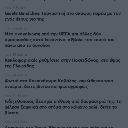
πριν 6 λεπτά
Gisele Bündchen: Γυμναστική στο σκάφος παρέα με τον
ενός έτους γιο της
πριν 8 λεπτά
Νέα ανακοίνωση από την UEFA και άλλες δύο
ομοσπονδίες κατά Ινφαντίνο: «Έβαλε τον εαυτό του
πάνω από το σύνολο»
πριν 13 λεπτά
Κυκλοφοριακές ρυθμίσεις στην Ποσειδώνος, στο ύψος
της Γλυφάδας
πριν 21 λεπτά
Φωτιά στο Κοκκινόχωμα Καβάλας, σηκώθηκαν τρία
εναέρια, δείτε βίντεο και φωτογραφίες
πριν 24 λεπτά
Ινδή ηθοποιός δέχτηκε επίθεση από θαυμάστριά της: Τη
φίλησε ξαφνικά στο στόμα στο κόκκινο χαλί, δείτε το
βίντεο
πριν 26 λεπτά
Διακοπές στα Χανιά: Εξερευνώντας την πόλη και τα