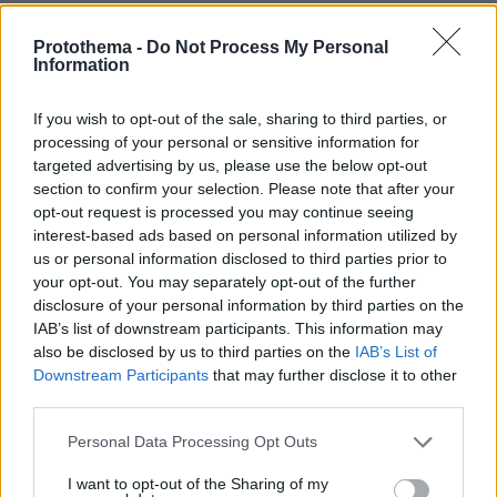
05.08.2026, 08:38
H Kaizen Gaming στο Παγκόσμιο Kύπελλο: Μία
Protothema -
Do Not Process My Personal
διοργάνωση, δώδεκα πόλεις, χιλιάδες κοινές στιγμές
Information
04.08.2026, 11:20
If you wish to opt-out of the sale, sharing to third parties, or
Πώς μια απλή ιδέα εξελίχθηκε σε κορυφαίο θεσμό
processing of your personal or sensitive information for
ρομποτικής στην Ελλάδα
targeted advertising by us, please use the below opt-out
section to confirm your selection. Please note that after your
ΣΧΟΛΙΑ
opt-out request is processed you may continue seeing
interest-based ads based on personal information utilized by
ΠΡΟΣΘΗΚΗ ΣΧΟΛΙΟΥ
us or personal information disclosed to third parties prior to
your opt-out. You may separately opt-out of the further
disclosure of your personal information by third parties on the
ΠΡΟΣΘΗΚΗ ΣΧΟΛΙΟΥ
IAB’s list of downstream participants. This information may
also be disclosed by us to third parties on the
IAB’s List of
Downstream Participants
that may further disclose it to other
ΌΝΟΜΑ *
third parties.
Please note that this website/app uses one or more Google
Personal Data Processing Opt Outs
services and may gather and store information including but
not limited to your visit or usage behaviour. You may click to
I want to opt-out of the Sharing of my