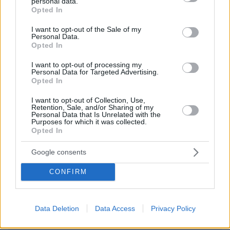
personal data.
EMAIL
grant or deny consent to Google and its third-party tags to
Opted In
use your data for below specified purposes in below Google
consent section.
I want to opt-out of the Sale of my
Personal Data.
Opted In
ΣΧΌΛΙΟ *
I want to opt-out of processing my
Personal Data for Targeted Advertising.
Opted In
I want to opt-out of Collection, Use,
Retention, Sale, and/or Sharing of my
Personal Data that Is Unrelated with the
Purposes for which it was collected.
Opted In
Google consents
Απομένουν
2500
χαρακτήρες
CONFIRM
Data Deletion
Data Access
Privacy Policy