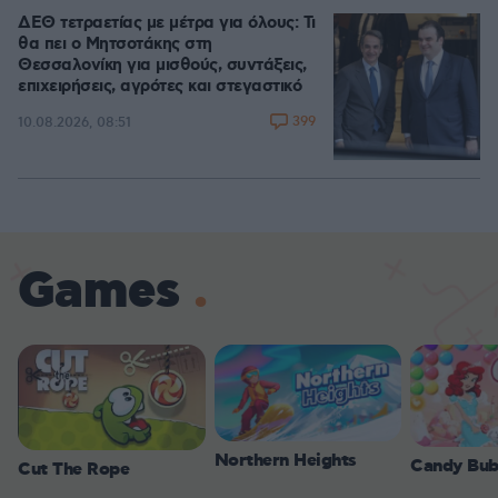
ΔΕΘ τετραετίας με μέτρα για όλους: Τι
θα πει ο Μητσοτάκης στη
Θεσσαλονίκη για μισθούς, συντάξεις,
επιχειρήσεις, αγρότες και στεγαστικό
399
10.08.2026, 08:51
Games
Northern Heights
Candy Bub
Cut The Rope