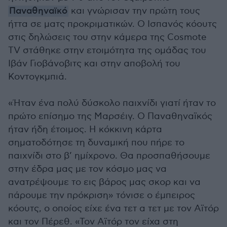
Παναθηναϊκό
και γνώρισαν την πρώτη τους
ήττα σε ματς προκριματικών. Ο Ισπανός κόουτς
στις δηλώσεις του στην κάμερα της Cosmote
TV στάθηκε στην ετοιμότητα της ομάδας του
Ιβάν Γιοβάνοβιτς και στην αποβολή του
Κοντογκμπιά.
«Ήταν ένα πολύ δύσκολο παιχνίδι γιατί ήταν το
πρώτο επίσημο της Μαρσέιγ. Ο Παναθηναϊκός
ήταν ήδη έτοιμος. Η κόκκινη κάρτα
σηματοδότησε τη δυναμική που πήρε το
παιχνίδι στο β’ ημίχρονο. Θα προσπαθήσουμε
στην έδρα μας με τον κόσμο μας να
ανατρέψουμε το εις βάρος μας σκορ και να
πάρουμε την πρόκριση» τόνισε ο έμπειρος
κόουτς, ο οποίος είχε ένα τετ α τετ με τον Αϊτόρ
και τον Πέρεθ. «Τον Αϊτόρ τον είχα στη