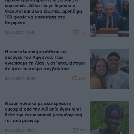
Προϊόν εργαστηρίου ή της φύσης ο
κορωνοϊός; Άλλα έλεγε δημόσια ο
Φάουτσι και άλλα ιδιωτικά, αρνήθηκε
100 φορές να απαντήσει στο
Κογκρέσο
138
06.08.2026, 21:40
Η αποκαλυπτική κατάθεση της
συζύγου του Αφγανού: Πώς
γνωρίσαμε τη Λίσα, γιατί υποψιάστηκα
ότι ήταν το πτώμα στη βαλίτσα
290
06.08.2026, 12:32
Νεαρή γυναίκα με ακατέργαστη
ομορφιά από την Αιθιοπία έγινε viral,
δείτε την εντυπωσιακή μεταμόρφωσή
της από μακιγιέρ
376
06.08.2026, 09:18