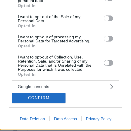
personal data.
grant or deny consent to Google and its third-party tags to
Opted In
use your data for below specified purposes in below Google
consent section.
I want to opt-out of the Sale of my
Personal Data.
Opted In
30.07.2026, 09:33
Το DEI College παρουσιάζει τη Sophia. Την πρώτη 24/7
I want to opt-out of processing my
βοηθό AI που αλλάζει τον τρόπο με τον οποίο μαθαίνουν οι
Personal Data for Targeted Advertising.
φοιτητές
Opted In
I want to opt-out of Collection, Use,
03.08.2026, 10:56
Retention, Sale, and/or Sharing of my
Η Smart φοιτητική κατοικία στην καρδιά της Αθήνας
Personal Data that Is Unrelated with the
Purposes for which it was collected.
Opted In
29.07.2026, 09:39
Διασκεδάζουμε υπεύθυνα, επιστρέφουμε με ασφάλεια
Google consents
CONFIRM
ΡΟΗ ΕΙΔΗΣΕΩΝ
Ειδήσεις
Δημοφιλή
Σχολιασμένα
Data Deletion
Data Access
Privacy Policy