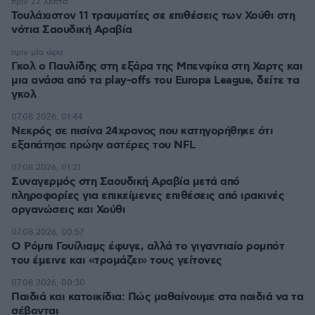
πριν 22 λεπτά
Τουλάχιστον 11 τραυματίες σε επιθέσεις των Χούθι στη
νότια Σαουδική Αραβία
πριν μία ώρα
Γκολ ο Παυλίδης στη εξάρα της Μπενφίκα στη Χαρτς και
μια ανάσα από τα play-offs του Europa League, δείτε τα
γκολ
07.08.2026, 01:44
Νεκρός σε πισίνα 24χρονος που κατηγορήθηκε ότι
εξαπάτησε πρώην αστέρες του NFL
07.08.2026, 01:21
Συναγερμός στη Σαουδική Αραβία μετά από
πληροφορίες για επικείμενες επιθέσεις από ιρακινές
οργανώσεις και Χούθι
07.08.2026, 00:57
Ο Ρόμπι Γουίλιαμς έφυγε, αλλά το γιγαντιαίο ρομπότ
του έμεινε και «τρομάζει» τους γείτονες
07.08.2026, 00:30
Παιδιά και κατοικίδια: Πώς μαθαίνουμε στα παιδιά να τα
σέβονται