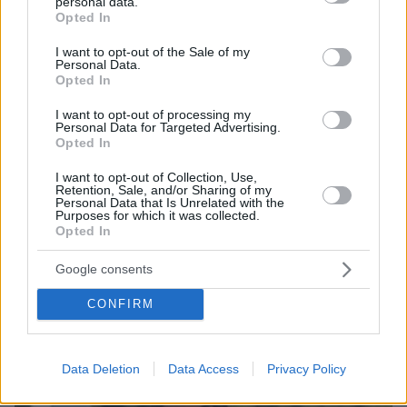
personal data.
grant or deny consent to Google and its third-party tags to
Opted In
use your data for below specified purposes in below Google
consent section.
I want to opt-out of the Sale of my
Personal Data.
Opted In
I want to opt-out of processing my
Personal Data for Targeted Advertising.
Opted In
I want to opt-out of Collection, Use,
Retention, Sale, and/or Sharing of my
7
05.11.2025, 22:27
Personal Data that Is Unrelated with the
Purposes for which it was collected.
Κριστιάνο Ρονάλντο για Τζορτζίνα Ροντρίγκεζ: Είναι η
Opted In
αγάπη της ζωής μου, ο άνθρωπος που με καταλαβαίνει
Φροντίζει εμένα και την οικογένειά μου, αυτό είναι
Google consents
που αναζητώ, πρόσθεσε ο ποδοσφαιριστής
CONFIRM
Data Deletion
Data Access
Privacy Policy