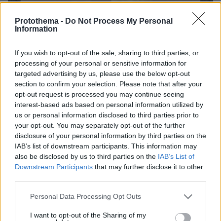
Protothema -
Do Not Process My Personal
Information
3
09.11.2025, 10:07
Viral το βίντεο με τη σύντροφο του Κριστιάνο Ρονάλντο
να σκοντάφτει ενώ χορεύει - Συγκέντρωσε ένα εκατ.
If you wish to opt-out of the sale, sharing to third parties, or
views σε λίγες ώρες
processing of your personal or sensitive information for
targeted advertising by us, please use the below opt-out
Το βίντεο έφτασε τις 1.000.000 προβολές μέσα σε
section to confirm your selection. Please note that after your
μόλις τέσσερις ώρες
opt-out request is processed you may continue seeing
interest-based ads based on personal information utilized by
us or personal information disclosed to third parties prior to
your opt-out. You may separately opt-out of the further
disclosure of your personal information by third parties on the
IAB’s list of downstream participants. This information may
also be disclosed by us to third parties on the
IAB’s List of
Downstream Participants
that may further disclose it to other
third parties.
Please note that this website/app uses one or more Google
Personal Data Processing Opt Outs
services and may gather and store information including but
not limited to your visit or usage behaviour. You may click to
I want to opt-out of the Sharing of my