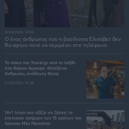
07.08.2026, 14:00
Ο ένας άνθρωπος που η βασίλισσα Ελισάβετ δεν
θα άφηνε ποτέ να περιμένει στο τηλέφωνο
To video του Travel.gr από το ταξίδι
στα Βόρεια Άγραφα: Φιλόξενοι
Άνθρωποι, ανόθευτη Φύση
07.08.2026, 12:38
14+1 λόγοι που αξίζει να ζήσεις το
επετειακό τριήμερο των 15 χρόνων του
Spetses Mini Marathon