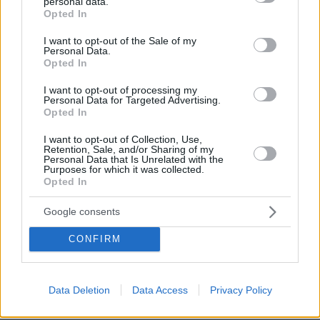
personal data.
ζημιές και στο Ιερό, δείτε φωτογραφίες
grant or deny consent to Google and its third-party tags to
Opted In
use your data for below specified purposes in below Google
πριν 13 λεπτά
consent section.
I want to opt-out of the Sale of my
Μίλτος Μητσιάς: Ο γιος του ερμηνευτή, Μανώλη
Personal Data.
Μητσιά, γράφει για τη Σύρο, τον τόπο-ησυχαστήριο της
Opted In
οικογένειας
I want to opt-out of processing my
πριν 13 λεπτά
Personal Data for Targeted Advertising.
Η Μαρίνα Βερνίκου έπιασε λαγοκέφαλο: Δεν υπάρχει
Opted In
κανένας λόγος να φοβόμαστε ή να αποφεύγουμε τη
θάλασσα, λέει
I want to opt-out of Collection, Use,
Retention, Sale, and/or Sharing of my
Personal Data that Is Unrelated with the
πριν 26 λεπτά
Purposes for which it was collected.
Πώς θα καταλάβετε αν ασκείτε παθητική επιθετικότητα
Opted In
στη σχέση σας
Google consents
πριν 26 λεπτά
Η Μάντσεστερ Σίτι τα βρήκε με τη Λιλ στα 135
εκατομμύρια ευρώ και αποκτά τον 19χρονο Αγιούμπ
CONFIRM
Μπουαντί
πριν 29 λεπτά
Data Deletion
Data Access
Privacy Policy
Λίβερπουλ: Πρόταση 115 εκατ. ευρώ στην Παρί για τον
Μπαρκολά, ζητούν 150 οι πρωταθλητές Ευρώπης