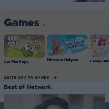
Games
Northern Heights
Candy Bub
Cut The Rope
ΔΕΙΤΕ ΟΛΑ ΤΑ GAMES
Best of Network