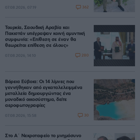
362
07.08.2026, 07:19
Τουρκία, Σαουδική Αραβία και
Πακιστάν υπέγραψαν κοινή αμυντική
συμφωνία: «Επίθεση σε έναν θα
θεωρείται επίθεση σε όλους»
280
07.08.2026, 14:10
Βόρεια Εύβοια: Οι 14 λίμνες που
γεννήθηκαν από εγκαταλελειμμένα
μεταλλεία δημιουργώντας ένα
μοναδικό οικοσύστημα, δείτε
αεροφωτογραφίες
30
07.08.2026, 15:58
Στο Α΄ Νεκροταφείο το μνημόσυνο