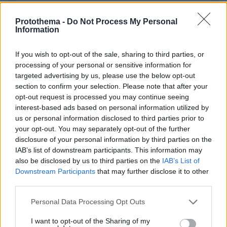
Protothema -
Do Not Process My Personal
Information
Απομένουν
2500
χαρακτήρες
If you wish to opt-out of the sale, sharing to third parties, or
processing of your personal or sensitive information for
targeted advertising by us, please use the below opt-out
section to confirm your selection. Please note that after your
opt-out request is processed you may continue seeing
interest-based ads based on personal information utilized by
us or personal information disclosed to third parties prior to
* Υποχρεωτικά πεδία
your opt-out. You may separately opt-out of the further
disclosure of your personal information by third parties on the
IAB’s list of downstream participants. This information may
also be disclosed by us to third parties on the
IAB’s List of
ΡΟΗ ΕΙΔΗΣΕΩΝ
Downstream Participants
that may further disclose it to other
third parties.
Ειδήσεις
Δημοφιλή
Σχολιασμένα
Please note that this website/app uses one or more Google
Personal Data Processing Opt Outs
services and may gather and store information including but
πριν 10 λεπτά
Βανδάλισαν εκκλησάκι στον Σαρωνικό, προκάλεσαν
not limited to your visit or usage behaviour. You may click to
I want to opt-out of the Sharing of my