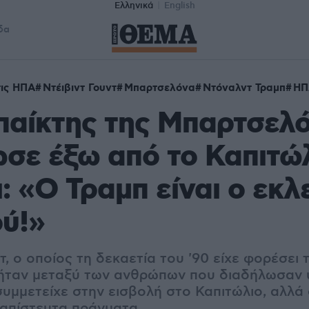
Ελληνικά
English
δα
τις ΗΠΑ
Ντέιβιντ Γουντ
Μπαρτσελόνα
Ντόναλντ Τραμπ
ΗΠ
παίκτης της Μπαρτσελ
σε έξω από το Καπιτώλ
: «Ο Τραμπ είναι ο εκλ
ύ!»
τ, ο οποίος τη δεκαετία του '90 είχε φορέσει
 ήταν μεταξύ των ανθρώπων που διαδήλωσαν 
συμμετείχε στην εισβολή στο Καπιτώλιο, αλλά
. απίστευτα πράγματα