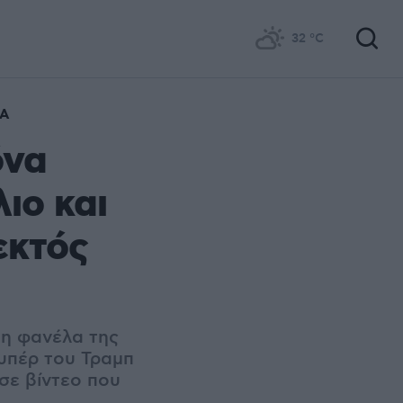
32
°C
Α
όνα
ιο και
εκτός
 τη φανέλα της
υπέρ του Τραμπ
 σε βίντεο που