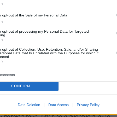
In
o opt-out of the Sale of my Personal Data.
 είχε το παρατσούκλι Gladiator, λόγω του
In
ου παιχνιδιού και όχι λόγω του ταλέντου του,
to opt-out of processing my Personal Data for Targeted
ικός ρεπουμπλικάνος και εξίσου
φανατικός
ing.
In
 Τραμπ
κι έτσι δεν ήταν έκπληξη η παρουσία
o opt-out of Collection, Use, Retention, Sale, and/or Sharing
άσινγκτον, κάνοντας μάλιστα και live
ersonal Data that Is Unrelated with the Purposes for which it
lected.
μετάδοση των γεγονότων μέσω των social
In
consents
CONFIRM
Data Deletion
Data Access
Privacy Policy
όλυτα ασφαλής ανάμεσα σε ανθρώπους που
 πατρίδα τους. Δεν είδα διαμαρτυρία, αλλά