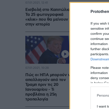
07.01.2021, 12:41
Εισβολή στο Καπιτώλιο:
Protothe
Τα 25 φωτογραφικά
«κλικ» που θα μείνουν
If you wish 
στην ιστορία
sensitive in
confirm you
continue se
information 
further disc
participants
Downstream 
Please note
07.01.2021, 10:28
information 
Πώς οι ΗΠΑ μπορούν να
deny consent
απαλλαγούν από τον
in below Go
Τραμπ πριν τις 20
Ιανουαρίου - Τι
προβλέπει η 25η
Persona
τροπολογία
I want t