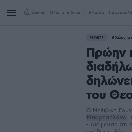
Games
Όλες οι Ειδήσεις
Ελλάδα
Πρωτοσέλι
Χάος σ
SPORTS
Πρώην 
διαδήλω
δηλώνει
του Θεο
Ο Ντέιβιντ Γουν
Μπαρτσελόνα
,
- Διέψευσε ότι 
ανέβασε, λέει..