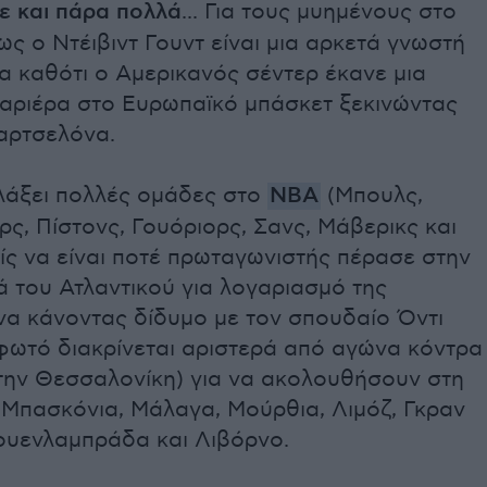
ε και πάρα πολλά
... Για τους μυημένους στο
ς ο Ντέιβιντ Γουντ είναι μια αρκετά γνωστή
α καθότι ο Αμερικανός σέντερ έκανε μια
καριέρα στο Ευρωπαϊκό μπάσκετ ξεκινώντας
αρτσελόνα.
λάξει πολλές ομάδες στο
NBA
(Μπουλς,
ρς, Πίστονς, Γουόριορς, Σανς, Μάβερικς και
ίς να είναι ποτέ πρωταγωνιστής πέρασε στην
 του Ατλαντικού για λογαριασμό της
α κάνοντας δίδυμο με τον σπουδαίο Όντι
 φωτό διακρίνεται αριστερά από αγώνα κόντρα
την Θεσσαλονίκη) για να ακολουθήσουν στη
 Μπασκόνια, Μάλαγα, Μούρθια, Λιμόζ, Γκραν
ουενλαμπράδα και Λιβόρνο.