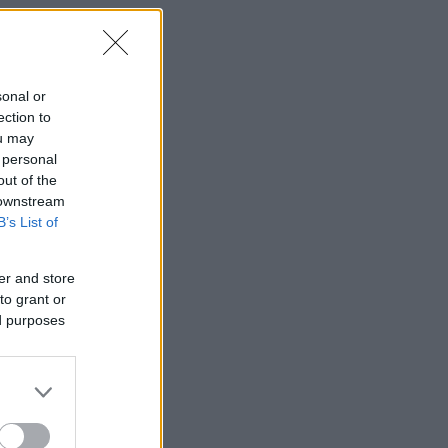
sonal or
ection to
ou may
 personal
out of the
 downstream
B’s List of
er and store
to grant or
ed purposes