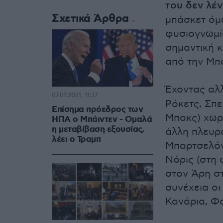
του δεν λέν
Σχετικά Άρθρα
μπάσκετ όμω
φυσιογνωμί
σημαντική 
από την Μπ
Έχοντας αλ
07.01.2021, 11:37
Ρόκετς, Σπε
Επίσημα πρόεδρος των
Μπακς) χωρ
ΗΠΑ ο Μπάιντεν - Ομαλά
η μεταβίβαση εξουσίας,
άλλη πλευρά
λέει ο Τραμπ
Μπαρτσελόν
Νόρις (στη
στον Άρη σ
συνέχεια οι
Κανάρια, Φ