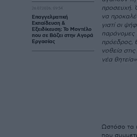
προσευχή. 
26.07.2026, 09:54
να προκαλέ
Επαγγελματική
Εκπαίδευση &
γιατί οι ψή
Εξειδίκευση: Το Mοντέλο
παράνομες 
που σε Bάζει στην Aγορά
Eργασίας
πρόεδρος, θ
νοθεία στις
νέα θητεία»
Ωστόσο τα 
που συμμετ