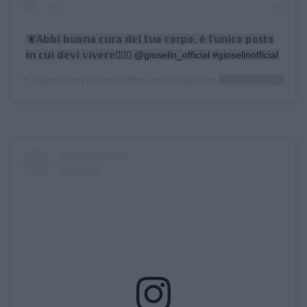
🧚𝔸𝕓𝕓𝕚 𝕓𝕦𝕠𝕟𝕒 𝕔𝕦𝕣𝕒 𝕕𝕖𝕝 𝕥𝕦𝕠 𝕔𝕠𝕣𝕡𝕠, 𝕖̀ 𝕝’𝕦𝕟𝕚𝕔𝕠 𝕡𝕠𝕤𝕥𝕠
𝕚𝕟 𝕔𝕦𝕚 𝕕𝕖𝕧𝕚 𝕧𝕚𝕧𝕖𝕣𝕖🧚🏻‍♂️ @gioselin_official #gioselinofficial
Η δημοσίευση κοινοποιήθηκε από το χρήστη
✰☆☆☆☆✨ℂℒᎯUⅅℐᎯ✨✰☆☆☆☆☆☆☆