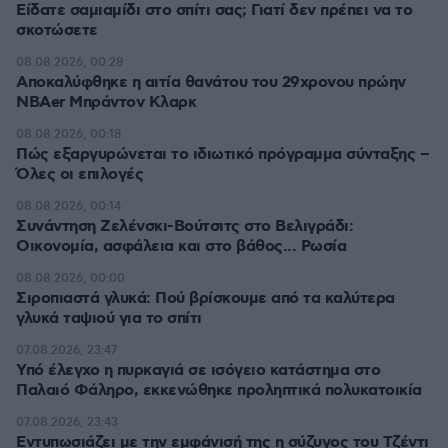
Είδατε σαμιαμίδι στο σπίτι σας; Γιατί δεν πρέπει να το
σκοτώσετε
08.08.2026, 00:28
Αποκαλύφθηκε η αιτία θανάτου του 29χρονου πρώην
NBAer Μπράντον Κλαρκ
08.08.2026, 00:18
Πώς εξαργυρώνεται το ιδιωτικό πρόγραμμα σύνταξης –
Όλες οι επιλογές
08.08.2026, 00:14
Συνάντηση Ζελένσκι-Βούτσιτς στο Βελιγράδι:
Οικονομία, ασφάλεια και στο βάθος... Ρωσία
08.08.2026, 00:00
Σιροπιαστά γλυκά: Πού βρίσκουμε από τα καλύτερα
γλυκά ταψιού για το σπίτι
07.08.2026, 23:47
Υπό έλεγχο η πυρκαγιά σε ισόγειο κατάστημα στο
Παλαιό Φάληρο, εκκενώθηκε προληπτικά πολυκατοικία
07.08.2026, 23:43
Εντυπωσιάζει με την εμφάνισή της η σύζυγος του Τζέντι