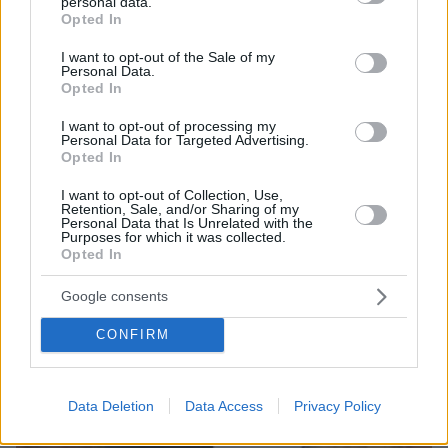
personal data.
grant or deny consent to Google and its third-party tags to
Opted In
use your data for below specified purposes in below Google
consent section.
I want to opt-out of the Sale of my
Personal Data.
Opted In
I want to opt-out of processing my
06.06.2020, 21:16
Personal Data for Targeted Advertising.
Η Γουάντα Νάρα μας δείχνει την απίστευτη θέα από το...
Opted In
σπίτι της
I want to opt-out of Collection, Use,
Retention, Sale, and/or Sharing of my
Personal Data that Is Unrelated with the
Purposes for which it was collected.
Opted In
Google consents
CONFIRM
Data Deletion
Data Access
Privacy Policy