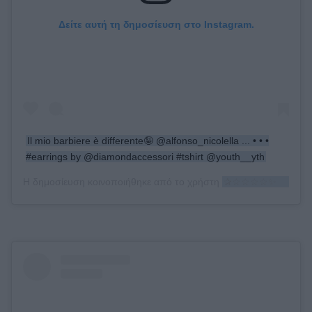
Δείτε αυτή τη δημοσίευση στο Instagram.
Il mio barbiere è differente🤪 @alfonso_nicolella ... • • •
#earrings by @diamondaccessori #tshirt @youth__yth
Η δημοσίευση κοινοποιήθηκε από το χρήστη
✰☆☆☆☆✨ℂℒᎯUⅅℐᎯ✨✰☆☆☆☆☆☆☆