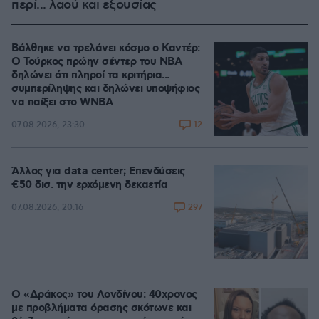
περί... λαού και εξουσίας
Βάλθηκε να τρελάνει κόσμο ο Καντέρ:
Ο Τούρκος πρώην σέντερ του NBA
δηλώνει ότι πληροί τα κριτήρια...
συμπερίληψης και δηλώνει υποψήφιος
να παίξει στο WNBA
12
07.08.2026, 23:30
Άλλος για data center; Επενδύσεις
€50 δισ. την ερχόμενη δεκαετία
297
07.08.2026, 20:16
Ο «Δράκος» του Λονδίνου: 40χρονος
με προβλήματα όρασης σκότωνε και