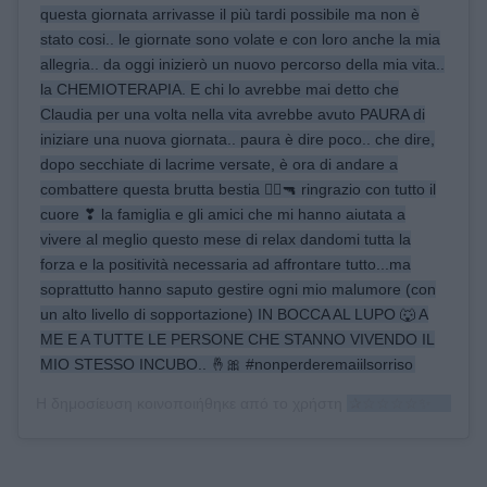
questa giornata arrivasse il più tardi possibile ma non è
stato cosi.. le giornate sono volate e con loro anche la mia
allegria.. da oggi inizierò un nuovo percorso della mia vita..
la CHEMIOTERAPIA. E chi lo avrebbe mai detto che
Claudia per una volta nella vita avrebbe avuto PAURA di
iniziare una nuova giornata.. paura è dire poco.. che dire,
dopo secchiate di lacrime versate, è ora di andare a
combattere questa brutta bestia 🧟‍♂️🔫 ringrazio con tutto il
cuore ❣ la famiglia e gli amici che mi hanno aiutata a
vivere al meglio questo mese di relax dandomi tutta la
forza e la positività necessaria ad affrontare tutto...ma
soprattutto hanno saputo gestire ogni mio malumore (con
un alto livello di sopportazione) IN BOCCA AL LUPO 🐺 A
ME E A TUTTE LE PERSONE CHE STANNO VIVENDO IL
MIO STESSO INCUBO.. 🤞🎀 #nonperderemaiilsorriso
Η δημοσίευση κοινοποιήθηκε από το χρήστη
✰☆☆☆☆✨ℂℒᎯUⅅℐᎯ✨✰☆☆☆☆☆☆☆