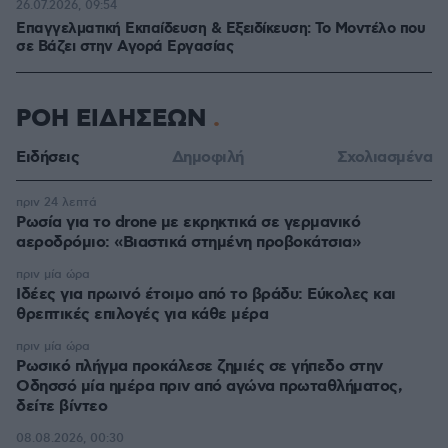
26.07.2026, 09:54
Επαγγελματική Εκπαίδευση & Εξειδίκευση: Το Mοντέλο που
σε Bάζει στην Aγορά Eργασίας
ΡΟΗ ΕΙΔΗΣΕΩΝ
Ειδήσεις
Δημοφιλή
Σχολιασμένα
πριν 24 λεπτά
Ρωσία για το drone με εκρηκτικά σε γερμανικό
αεροδρόμιο: «Βιαστικά στημένη προβοκάτσια»
πριν μία ώρα
Ιδέες για πρωινό έτοιμο από το βράδυ: Εύκολες και
θρεπτικές επιλογές για κάθε μέρα
πριν μία ώρα
Ρωσικό πλήγμα προκάλεσε ζημιές σε γήπεδο στην
Οδησσό μία ημέρα πριν από αγώνα πρωταθλήματος,
δείτε βίντεο
08.08.2026, 00:30