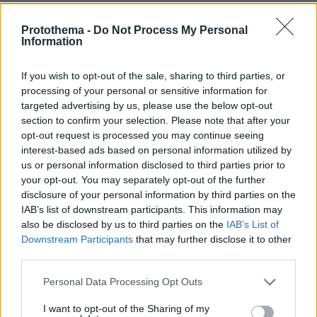
Ειδήσεις
Δείτε όλες τις τελευταίες
από την Ελλάδα
Protothema -
Do Not Process My Personal
και τον Κόσμο, τη στιγμή που συμβαίνουν, στο
Information
Protothema.gr
If you wish to opt-out of the sale, sharing to third parties, or
Σχετικά Άρθρα
processing of your personal or sensitive information for
targeted advertising by us, please use the below opt-out
section to confirm your selection. Please note that after your
opt-out request is processed you may continue seeing
interest-based ads based on personal information utilized by
us or personal information disclosed to third parties prior to
your opt-out. You may separately opt-out of the further
disclosure of your personal information by third parties on the
IAB’s list of downstream participants. This information may
also be disclosed by us to third parties on the
IAB’s List of
Downstream Participants
that may further disclose it to other
third parties.
Please note that this website/app uses one or more Google
Personal Data Processing Opt Outs
services and may gather and store information including but
not limited to your visit or usage behaviour. You may click to
I want to opt-out of the Sharing of my