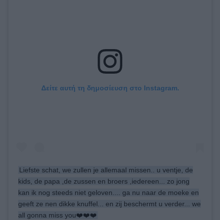
Δείτε αυτή τη δημοσίευση στο Instagram.
Liefste schat, we zullen je allemaal missen.. u ventje, de
kids, de papa ,de zussen en broers ,iedereen... zo jong
kan ik nog steeds niet geloven.... ga nu naar de moeke en
geeft ze nen dikke knuffel... en zij beschermt u verder... we
all gonna miss you❤️❤️❤️