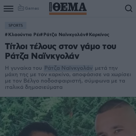
Games
SPORTS
Κλαούντια Ρέι
Ράτζα Ναϊνκγολάν
Καρκίνος
Τίτλοι τέλους στον γάμο του
Ράτζα Ναϊνκγολάν
Η γυναίκα του
Ράτζα Ναϊνκγολάν
μετά την
μάχη της με τον καρκίνο, αποφάσισε να χωρίσει
με τον Βέλγο ποδοσφαιριστή, σύμφωνα με τα
ιταλικά δημοσιεύματα