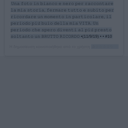
𝚄𝚗𝚊 𝚏𝚘𝚝𝚘 𝚒𝚗 𝚋𝚒𝚊𝚗𝚌𝚘 𝚎 𝚗𝚎𝚛𝚘 𝚙𝚎𝚛 𝚛𝚊𝚌𝚌𝚘𝚗𝚝𝚊𝚛𝚎
𝚕𝚊 𝚖𝚒𝚊 𝚜𝚝𝚘𝚛𝚒𝚊, 𝚏𝚎𝚛𝚖𝚊𝚛𝚎 𝚝𝚞𝚝𝚝𝚘 𝚎 𝚜𝚞𝚋𝚒𝚝𝚘 𝚙𝚎𝚛
𝚛𝚒𝚌𝚘𝚛𝚍𝚊𝚛𝚎 𝚞𝚗 𝚖𝚘𝚖𝚎𝚗𝚝𝚘 𝚒𝚗 𝚙𝚊𝚛𝚝𝚒𝚌𝚘𝚕𝚊𝚛𝚎, 𝚒𝚕
𝚙𝚎𝚛𝚒𝚘𝚍𝚘 𝚙𝚒𝚞̀ 𝚋𝚞𝚒𝚘 𝚍𝚎𝚕𝚕𝚊 𝚖𝚒𝚊 𝚅𝙸𝚃𝙰. 𝚄𝚗
𝚙𝚎𝚛𝚒𝚘𝚍𝚘 𝚌𝚑𝚎 𝚜𝚙𝚎𝚛𝚘 𝚍𝚒𝚟𝚎𝚗𝚝𝚒 𝚊𝚕 𝚙𝚒𝚞̀ 𝚙𝚛𝚎𝚜𝚝𝚘
𝚜𝚘𝚕𝚝𝚊𝚗𝚝𝚘 𝚞𝚗 𝙱𝚁𝚄𝚃𝚃𝙾 𝚁𝙸𝙲𝙾𝚁𝙳𝙾 •(11/9/19) • • #10
Η δημοσίευση κοινοποιήθηκε από το χρήστη
✰☆☆☆☆✨ℂℒᎯUⅅℐᎯ✨✰☆☆☆☆☆☆☆