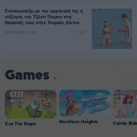
Εντυπωσιάζει με την εμφάνισή της η
σύζυγος του Τζέντι Όσμαν στις
διακοπές τους στην Τουρκία, βίντεο
1
07.08.2026, 23:43
Games
Northern Heights
Candy Bub
Cut The Rope