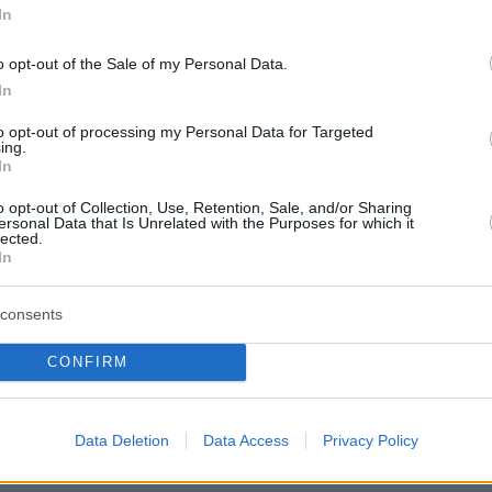
In
 FC (@PAOK_FC)
September 15, 2020
o opt-out of the Sale of my Personal Data.
In
to opt-out of processing my Personal Data for Targeted
ing.
In
o opt-out of Collection, Use, Retention, Sale, and/or Sharing
ersonal Data that Is Unrelated with the Purposes for which it
-fm.gr
lected.
In
ήμερα:
consents
ρουσίασε τα νέα της προϊόντα - Καμία
CONFIRM
α το iPhone 12
Data Deletion
Data Access
Privacy Policy
ρεκόρ ελεύθερης κατάδυσης στην Καλαμάτα