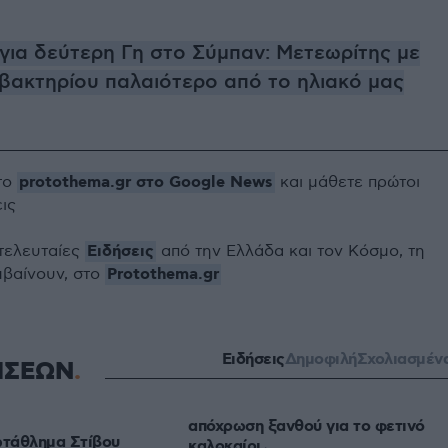
 για δεύτερη Γη στο Σύμπαν: Μετεωρίτης με
βακτηρίου παλαιότερο από το ηλιακό μας
protothema.gr στο Google News
το
και μάθετε πρώτοι
εις
Ειδήσεις
 τελευταίες
από την Ελλάδα και τον Κόσμο, τη
Protothema.gr
μβαίνουν, στο
Ειδήσεις
Δημοφιλή
Σχολιασμέν
ΗΣΕΩΝ
απόχρωση ξανθού για το φετινό
τάθλημα Στίβου
καλοκαίρι