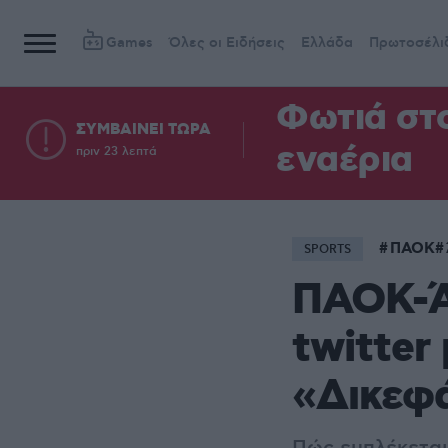
Games
Όλες οι Ειδήσεις
Ελλάδα
Πρωτοσέλι
Φωτιά στ
ΣΥΜΒΑΙΝΕΙ ΤΩΡΑ
εναέρια
πριν 23 λεπτά
ΠΑΟΚ
SPORTS
ΠΑΟΚ-Άγ
twitter
«Δικεφ