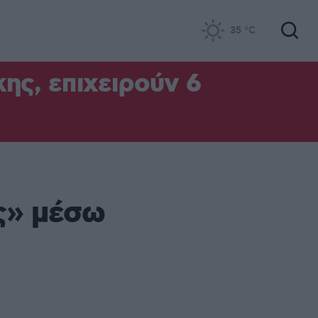
35
°C
ς, επιχειρούν 6
ς» μέσω