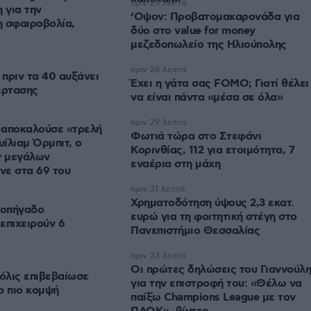
πριν 26 λεπτά
 για την
‘Οψον: Προβατομακαρονάδα για
 σφαιροβολία,
δύο στο value for money
μεζεδοπωλείο της Ηλιούπολης
πριν 26 λεπτά
πριν τα 40 αυξάνει
Έχει η γάτα σας FOMO; Γιατί θέλει
έρτασης
να είναι πάντα «μέσα σε όλα»
πριν 29 λεπτά
 αποκαλούσε «τρελή
Φωτιά τώρα στο Στεφάνι
υίλιαμ Όρμπιτ, ο
Κορινθίας, 112 για ετοιμότητα, 7
ν μεγάλων
εναέρια στη μάχη
ανε στα 69 του
πριν 31 λεπτά
Χρηματοδότηση ύψους 2,3 εκατ.
νοπήγαδο
ευρώ για τη φοιτητική στέγη στο
επιχειρούν 6
Πανεπιστήμιο Θεσσαλίας
πριν 33 λεπτά
Οι πρώτες δηλώσεις του Γιαννούλη
μόλις επιβεβαίωσε
για την επιστροφή του: «Θέλω να
το πιο κομψή
παίξω Champions League με τον