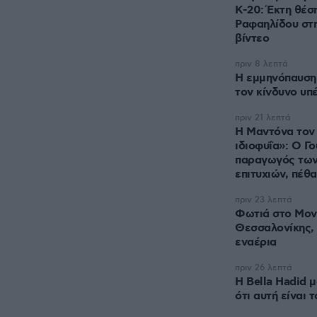
Κ-20: Έκτη θέση
Ραφαηλίδου στη
βίντεο
πριν 8 λεπτά
Η εμμηνόπαυση 
τον κίνδυνο υπ
πριν 21 λεπτά
Η Μαντόνα τον
ιδιοφυΐα»: Ο Γο
παραγωγός τω
επιτυχιών, πέθ
πριν 23 λεπτά
Φωτιά στο Μο
Θεσσαλονίκης, 
εναέρια
πριν 26 λεπτά
Η Bella Hadid 
ότι αυτή είναι 