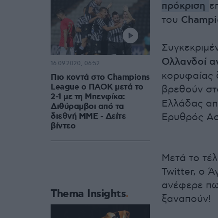
πρόκριση
ε
του
Champi
Συγκεκριμέ
Ολλανδοί α
16.09.2020, 06:52
κορυφαίας 
Πιο κοντά στο Champions
League ο ΠΑΟΚ μετά το
βρεθούν στ
2-1 με τη Μπενφίκα:
Ελλάδας απ
Διθύραμβοι από τα
διεθνή ΜΜΕ - Δείτε
Ερυθρός Ασ
βίντεο
Μετά το τέ
Twitter, ο 
ανέφερε πω
Thema Insights
ξαναπούν!