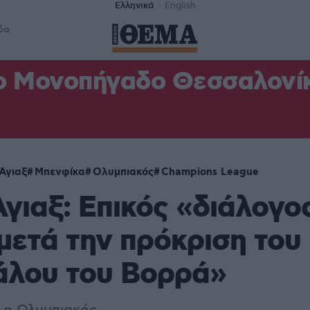
Ελληνικά
English
δα
ο Μονοπήγαδο Θεσσαλονίκη
Άγιαξ
Μπενφίκα
Ολυμπιακός
Champions League
ιαξ: Επικός «διάλογο
 μετά την πρόκριση του
άλου του Βορρά»