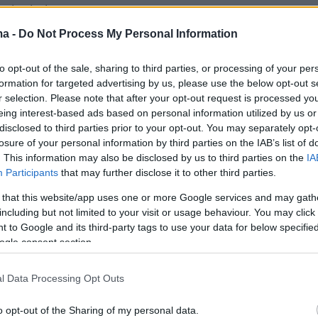
r the help! ❌❌❌
round & let’s meet...😉
ma -
Do Not Process My Personal Information
UCLdraw
https://t.co/84AQrvJ8yn
to opt-out of the sale, sharing to third parties, or processing of your per
formation for targeted advertising by us, please use the below opt-out s
r selection. Please note that after your opt-out request is processed y
jax (@AFCAjax)
September 15, 2020
eing interest-based ads based on personal information utilized by us or
disclosed to third parties prior to your opt-out. You may separately opt-
losure of your personal information by third parties on the IAB’s list of
. This information may also be disclosed by us to third parties on the
IA
Participants
that may further disclose it to other third parties.
 that this website/app uses one or more Google services and may gath
ος του Βορρά», από την πλευρά του,
including but not limited to your visit or usage behaviour. You may click 
 to Google and its third-party tags to use your data for below specifi
 και ευχήθηκε να τα πουν οι δυο τους στους
ogle consent section.
υ Champions League!
l Data Processing Opt Outs
lcome guys! Hope to see you soon!
@AFCAjax
onsLeague
#UCL
https://t.co/dR60O5zkwW
o opt-out of the Sharing of my personal data.