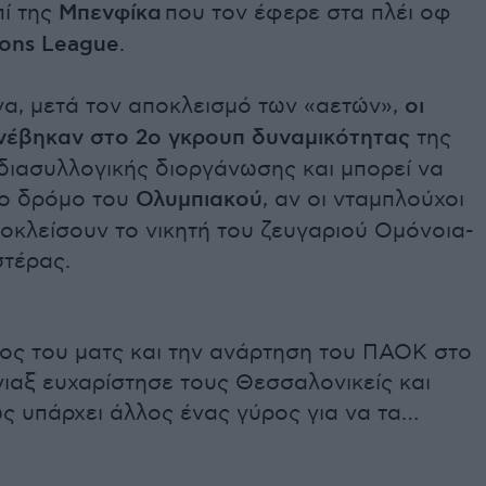
πί της
Μπενφίκα
που τον έφερε στα πλέι οφ
ons League
.
να, μετά τον αποκλεισμό των «αετών»,
οι
νέβηκαν στο 2ο γκρουπ δυναμικότητας
της
διασυλλογικής διοργάνωσης και μπορεί να
ο δρόμο του
Ολυμπιακού
, αν οι νταμπλούχοι
οκλείσουν το νικητή του ζευγαριού Ομόνοια-
τέρας.
λος του ματς και την ανάρτηση του ΠΑΟΚ στο
Άγιαξ ευχαρίστησε τους Θεσσαλονικείς και
ς υπάρχει άλλος ένας γύρος για να τα…