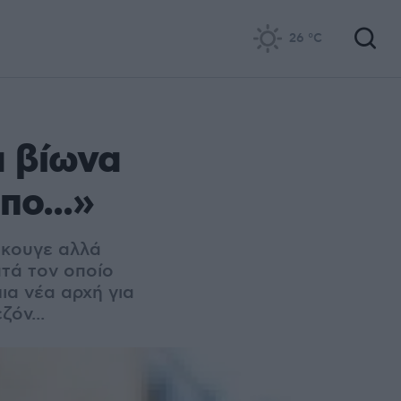
26
°C
α βίωνα
πο...»
 άκουγε αλλά
ατά τον οποίο
μια νέα αρχή για
ζόν...