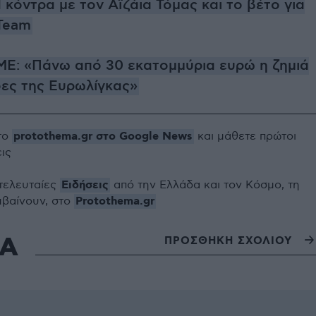
 κόντρα με τον Αϊζάια Τόμας και το βέτο για
Team
ΜΕ: «Πάνω από 30 εκατομμύρια ευρώ η ζημιά
δες της Ευρωλίγκας»
protothema.gr στο Google News
το
και μάθετε πρώτοι
εις
Ειδήσεις
 τελευταίες
από την Ελλάδα και τον Κόσμο, τη
Protothema.gr
μβαίνουν, στο
ΙΑ
ΠΡΟΣΘΗΚΗ ΣΧΟΛΙΟΥ