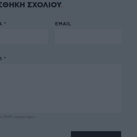
ΣΘΗΚΗ ΣΧΟΛΙΟΥ
 *
EMAIL
 *
υν
2500
χαρακτήρες