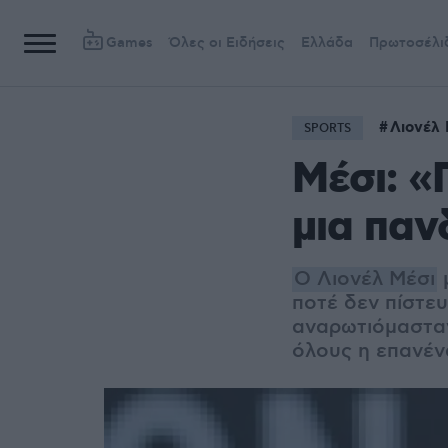
Games
Όλες οι Ειδήσεις
Ελλάδα
Πρωτοσέλι
Λιονέλ 
SPORTS
Μέσι: «
μια παν
Ο Λιονέλ Μέσι
μ
ποτέ δεν πίστευ
αναρωτιόμασταν τ
όλους η επανένα