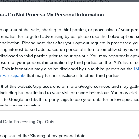
ι χρειαζόμαστε χρόνο προσαρμογής».
ma -
Do Not Process My Personal Information
τσελόνα είπε:
«Είναι πιο σημαντικό από ποτέ
υμε ενότητα, να μιλάμε ο ένας με τον άλλον.
to opt-out of the sale, sharing to third parties, or processing of your per
 να σκεφτόμαστε τι αφήσαμε πίσω στο χρονικό
formation for targeted advertising by us, please use the below opt-out s
ου πέρασε, αλλά να σκεφτόμαστε τα επόμενα
r selection. Please note that after your opt-out request is processed y
eing interest-based ads based on personal information utilized by us or
ο μέλλον. Να πηγαίνουμε στις προπονήσεις
disclosed to third parties prior to your opt-out. You may separately opt-
πουμε τους συμπαίκτες μας, να παίζουμε τα
losure of your personal information by third parties on the IAB’s list of
Θα είναι περίεργο στην αρχή, αλλά πρέπει να το
. This information may also be disclosed by us to third parties on the
IA
Participants
that may further disclose it to other third parties.
ε».
 that this website/app uses one or more Google services and may gath
including but not limited to your visit or usage behaviour. You may click 
με την πανδημία
είχε να σχολιάσει
:
«Κανείς
 to Google and its third-party tags to use your data for below specifi
ρούσε να περιμένει αυτό που ζήσαμε. Υπήρχαν
ogle consent section.
ου μιλούσαν για πανδημίες που θα μπορούσα
ουν τον κόσμο. Όμως, ποτέ δεν θα μπορούσα
l Data Processing Opt Outs
στώ να συμβαίνει και να έχει τόσο μεγάλο
o opt-out of the Sharing of my personal data.