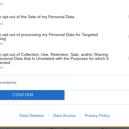
ε ολόκληρο τον κόσμο. Δεν είναι ποτέ εύκολο
In
 να δουλεύεις υπό συνεχή αβεβαιότητα.
ός που σκεφτόμασταν τι θα γίνει, πότε θα
o opt-out of the Sale of my Personal Data.
In
ε, πότε θα προπονηθούμε... Πρέπει να
όλυτα συγκεντρωμένοι...».
to opt-out of processing my Personal Data for Targeted
ing.
In
o opt-out of Collection, Use, Retention, Sale, and/or Sharing
azzetta.gr
ersonal Data that Is Unrelated with the Purposes for which it
lected.
In
ήμερα:
consents
CONFIRM
έσι τρέχει, μαρκάρει, σκοράρει και...
ί στην προπόνηση της Μπαρτσελόνα
Data Deletion
Data Access
Privacy Policy
nce φέρνει ξανά μπελάδες στον Μάικλ