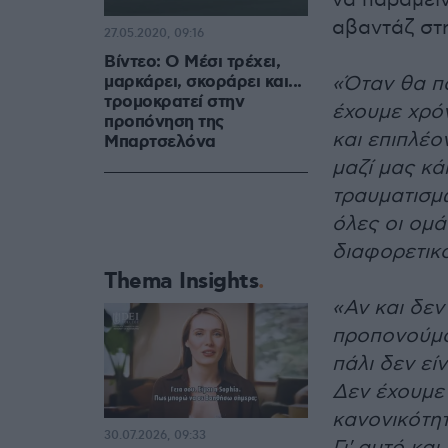
να παραμείν
αβαντάζ στ
27.05.2020, 09:16
Βίντεο: Ο Μέσι τρέχει,
μαρκάρει, σκοράρει και...
«Όταν θα πα
τρομοκρατεί στην
έχουμε χρόν
προπόνηση της
και επιπλέο
Μπαρτσελόνα
μαζί μας κά
τραυματισμώ
όλες οι ομά
διαφορετικό
Thema Insights
«Αν και δεν
προπονούμα
πάλι δεν εί
Δεν έχουμε 
κανονικότη
30.07.2026, 09:33