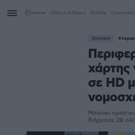
Games
Όλες οι Ειδήσεις
Ελλάδα
Πρωτοσέλι
περιφ
ΠΟΛΙΤΙΚΗ
Περιφερ
χάρτης 
σε HD μ
νομοσχ
Μπαίνει οριστι
διήρκεσε 28 ολ