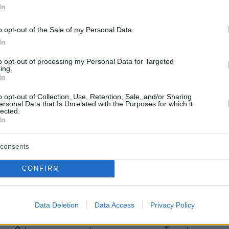
πίγειας ψηφιακής ευρυεκπομπής ανά
In
 Ζώνη. Με βάση αυτήν και τη γνώμη του ΕΣΡ,
ο αριθμός των αδειών που μπορούν τεχνικά να
o opt-out of the Sale of my Personal Data.
In
ε HD.
to opt-out of processing my Personal Data for Targeted
ing.
 της Πρόσκλησης
: Το ΕΣΡ εκδίδει δημόσια
In
κδήλωσης ενδιαφέροντος ανά Περιφερειακή
o opt-out of Collection, Use, Retention, Sale, and/or Sharing
ίζονται οι προθεσμίες, τα δικαιολογητικά και
ersonal Data that Is Unrelated with the Purposes for which it
lected.
σης του Logical Channel Number (LCN),
In
έσης του καναλιού στο τηλεκοντρόλ.
consents
λεγχος Προϋποθέσεων (Κριτήρια "On/Off"):
Οι
CONFIRM
άζονται ως προς τη νομική μορφή των εταιρει
ικές Επιχειρήσεις), την πλήρη διαφάνεια της
(ονομαστικοποίηση μετοχών μέχρι φυσικού
Data Deletion
Data Access
Privacy Policy
 πόθεν έσχες), τη φορολογική και ασφαλιστι