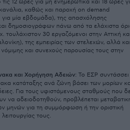
 τις 12 ώρες για μη ενημερωτικά και 18 ώρες γ
κανάλια, καθώς και παροχή on demand
 για μία εβδομάδα), της απασχόλησης
αι δημοσιογράφων πάνω από τα ελάχιστα όρ
χ. τουλάχιστον 30 εργαζόμενοι στην Αττική κα
λονίκη), της εμπειρίας των στελεχών, αλλά κα
 νόμιμης και συνεχούς παρουσίας τους στην
νακα και Χορήγηση Αδειών
: Το ΕΣΡ συντάσσει
ίνακα κατάταξης ανά ζώνη βάσει των μορίων κα
άδειες. Για τους υφιστάμενους σταθμούς που δ
ν να αδειοδοτηθούν, προβλέπεται μεταβατικ
ών μηνών για τη συμμόρφωση ή την οριστική
 λειτουργίας τους.