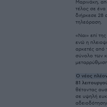
Μαρινάκη, απ
τέλος σε ένα
διήρκεσε 28 
τηλεόραση.
«Ναι» επί τη
ενώ η πλειοψ
αρκετές από 
σύνολο των κ
μεταρρύθμιση
Ο νέος πλέον
81 λειτουργο
θέτοντας αυσ
σε υψηλή ευκ
αδειοδότηση