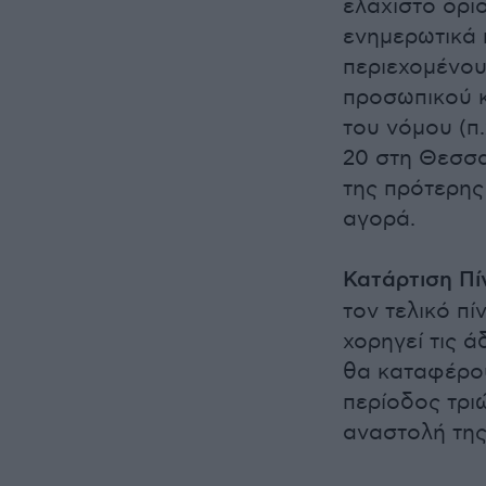
ελάχιστο όριο
ενημερωτικά 
περιεχομένου
προσωπικού κ
του νόμου (π.
20 στη Θεσσα
της πρότερης
αγορά.
Κατάρτιση Πί
τον τελικό π
χορηγεί τις 
θα καταφέρου
περίοδος τρι
αναστολή της