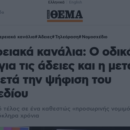
Ελληνικά
English
δα
ερειακά κανάλια
Άδειες
Τηλεόραση
Νομοσχέδιο
ειακά κανάλια: Ο οδικ
για τις άδειες και η με
ετά την ψήφιση του
εδίου
κό τέλος σε ένα καθεστώς «προσωρινής νομιμ
όκληρα χρόνια