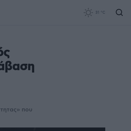
31
°C
ός
τάβαση
ότητας» που