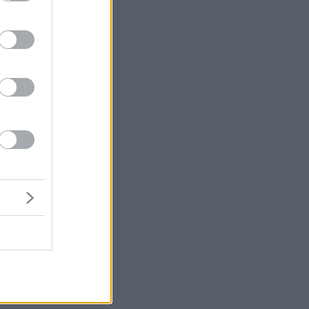
 ο
ών
κή