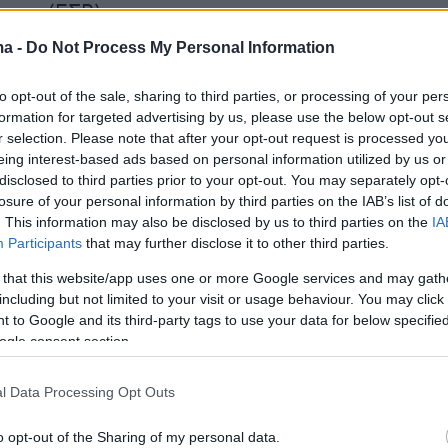
σης (ΕΣΡ).
ma -
Do Not Process My Personal Information
ροπή του νέου πλαισίου είναι ότι καταργείται
to opt-out of the sale, sharing to third parties, or processing of your per
formation for targeted advertising by us, please use the below opt-out s
παλιό μοντέλο των οικονομικών πλειοδοτικών
r selection. Please note that after your opt-out request is processed y
(δημοπρασίες) και αντικαθίσταται από μια
eing interest-based ads based on personal information utilized by us or
ή, ποιοτική διαδικασία ελέγχου.
disclosed to third parties prior to your opt-out. You may separately opt-
losure of your personal information by third parties on the IAB’s list of
. This information may also be disclosed by us to third parties on the
IA
α της αδειοδοτικής διαδικασίας
Participants
that may further disclose it to other third parties.
 that this website/app uses one or more Google services and may gath
ηλουχία για τη χορήγηση των 10ετών αδειών (
including but not limited to your visit or usage behaviour. You may click 
ησης 1.000 ευρώ) θα εξελιχθεί ως εξής:
 to Google and its third-party tags to use your data for below specifi
ogle consent section.
 του Φάσματος
: Η Εθνική Επιτροπή
ιών και Ταχυδρομείων (ΕΕΤΤ) εκδίδει τεχνική
l Data Processing Opt Outs
 τη χωρητικότητα του διαθέσιμου φάσματος
o opt-out of the Sharing of my personal data.