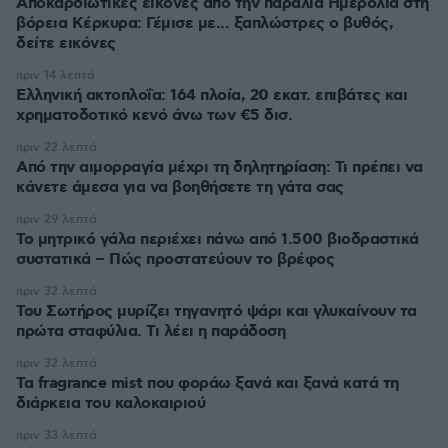
Αποκαρδιωτικές εικόνες από την παραλία Ημερολιά στη
βόρεια Κέρκυρα: Γέμισε με... ξαπλώστρες ο βυθός,
δείτε εικόνες
πριν 14 λεπτά
Ελληνική ακτοπλοΐα: 164 πλοία, 20 εκατ. επιβάτες και
χρηματοδοτικό κενό άνω των €5 δισ.
πριν 22 λεπτά
Από την αιμορραγία μέχρι τη δηλητηρίαση: Τι πρέπει να
κάνετε άμεσα για να βοηθήσετε τη γάτα σας
πριν 29 λεπτά
Το μητρικό γάλα περιέχει πάνω από 1.500 βιοδραστικά
συστατικά – Πώς προστατεύουν το βρέφος
πριν 32 λεπτά
Του Σωτήρος μυρίζει τηγανητό ψάρι και γλυκαίνουν τα
πρώτα σταφύλια. Τι λέει η παράδοση
πριν 32 λεπτά
Τα fragrance mist που φοράω ξανά και ξανά κατά τη
διάρκεια του καλοκαιριού
πριν 33 λεπτά