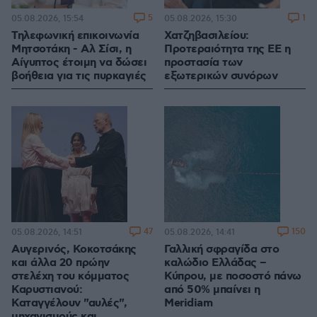
5
1
05.08.2026, 15:54
05.08.2026, 15:30
Τηλεφωνική επικοινωνία
Χατζηβασιλείου:
Μητσοτάκη - Αλ Σίσι, η
Προτεραιότητα της ΕΕ η
Αίγυπτος έτοιμη να δώσει
προστασία των
βοήθεια για τις πυρκαγιές
εξωτερικών συνόρων
47
150
05.08.2026, 14:51
05.08.2026, 14:41
Αυγερινός, Κοκοτσάκης
Γαλλική σφραγίδα στο
και άλλα 20 πρώην
καλώδιο Ελλάδας –
στελέχη του κόμματος
Κύπρου, με ποσοστό πάνω
Καρυστιανού:
από 50% μπαίνει η
Καταγγέλουν "αυλές",
Meridiam
μηχανισμούς και