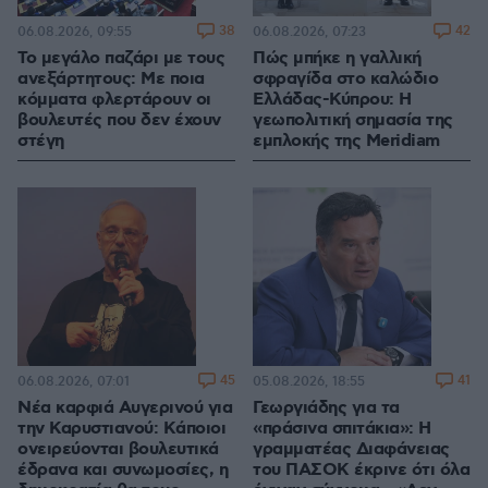
38
42
06.08.2026, 09:55
06.08.2026, 07:23
Το μεγάλο παζάρι με τους
Πώς μπήκε η γαλλική
ανεξάρτητους: Με ποια
σφραγίδα στο καλώδιο
κόμματα φλερτάρουν οι
Ελλάδας-Κύπρου: Η
βουλευτές που δεν έχουν
γεωπολιτική σημασία της
στέγη
εμπλοκής της Meridiam
45
41
06.08.2026, 07:01
05.08.2026, 18:55
Νέα καρφιά Αυγερινού για
Γεωργιάδης για τα
την Καρυστιανού: Kάποιοι
«πράσινα σπιτάκια»: Η
ονειρεύονται βουλευτικά
γραμματέας Διαφάνειας
έδρανα και συνωμοσίες, η
του ΠΑΣΟΚ έκρινε ότι όλα