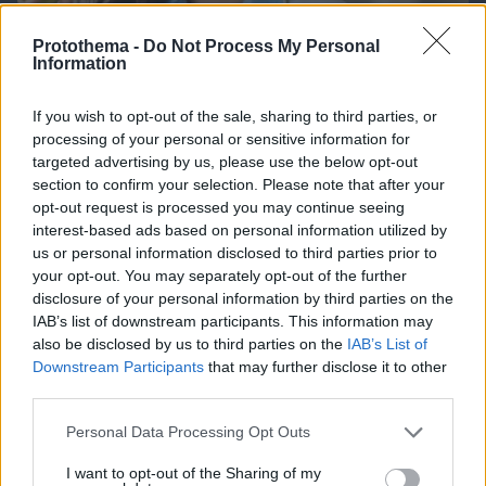
Protothema -
Do Not Process My Personal
Information
If you wish to opt-out of the sale, sharing to third parties, or
processing of your personal or sensitive information for
targeted advertising by us, please use the below opt-out
section to confirm your selection. Please note that after your
opt-out request is processed you may continue seeing
interest-based ads based on personal information utilized by
06.08.2026, 08:01
us or personal information disclosed to third parties prior to
Τα φρούτα που επιλέγουν 4 ενδοκρινολόγοι για
your opt-out. You may separately opt-out of the further
καλύτερο έλεγχο του σακχάρου – Το ένα μειώνει
disclosure of your personal information by third parties on the
το λίπος στην κοιλιά
IAB’s list of downstream participants. This information may
also be disclosed by us to third parties on the
IAB’s List of
Downstream Participants
that may further disclose it to other
third parties.
Please note that this website/app uses one or more Google
Personal Data Processing Opt Outs
services and may gather and store information including but
not limited to your visit or usage behaviour. You may click to
I want to opt-out of the Sharing of my