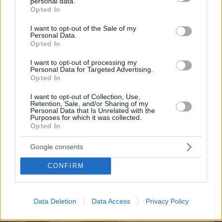
personal data.
grant or deny consent to Google and its third-party tags to
Opted In
use your data for below specified purposes in below Google
consent section.
I want to opt-out of the Sale of my
Personal Data.
Opted In
I want to opt-out of processing my
Personal Data for Targeted Advertising.
Opted In
I want to opt-out of Collection, Use,
Retention, Sale, and/or Sharing of my
Personal Data that Is Unrelated with the
Purposes for which it was collected.
Opted In
Google consents
06.08.2026, 10:07
CONFIRM
Αγαθονήσι: Δωρεάν αντικατάσταση των παλιών
αυτοκινήτων με ηλεκτρικά
Data Deletion
Data Access
Privacy Policy