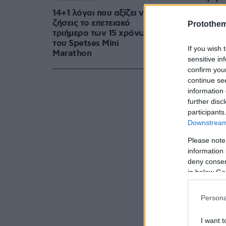
Moonrise:
14+1 λόγοι που αξίζει να
ζήσεις το επετειακό
Protothe
τριήμερο των 15 χρόνων
του Spetses Mini
If you wish 
Marathon
sensitive in
confirm you
continue se
information 
further disc
participants
Downstream 
Please note
information 
deny consent
in below Go
Persona
I want t