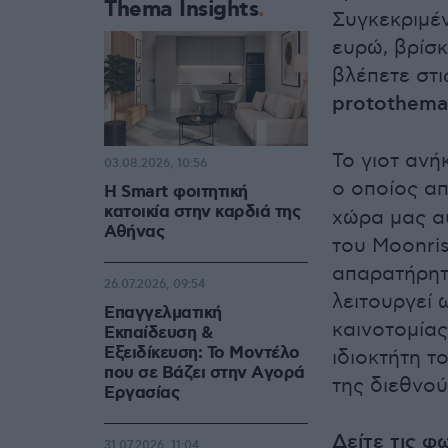
Thema Insights
Συγκεκριμέ
ευρώ, βρίσκ
βλέπετε στ
protothema.
Το γιοτ ανή
03.08.2026, 10:56
ο οποίος α
Η Smart φοιτητική
κατοικία στην καρδιά της
χώρα μας αυ
Αθήνας
του Moonris
απαρατήρητ
26.07.2026, 09:54
λειτουργεί 
Επαγγελματική
καινοτομία
Εκπαίδευση &
Εξειδίκευση: Το Mοντέλο
ιδιοκτήτη τ
που σε Bάζει στην Aγορά
της διεθνού
Eργασίας
Δείτε τις φ
31.07.2026, 11:04