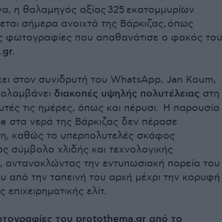
να, η θαλαμηγός αξίας 325 εκατομμυρίων
εται σήμερα ανοιχτά της Βάρκιζας, όπως
ις φωτογραφίες που απαθανάτισε ο φακός το
gr.
κει στον συνιδρυτή του WhatsApp, Jan Koum,
πολαμβάνει
διακοπές υψηλής πολυτέλειας
στη
τές τις ημέρες, όπως και πέρυσι. Η παρουσία
e στα νερά της Βάρκιζας δεν πέρασε
η, καθώς το υπερπολυτελές σκάφος
ως σύμβολο χλιδής και τεχνολογικής
ς, αντανακλώντας την εντυπωσιακή πορεία του
ου από την ταπεινή του αρχή μέχρι την κορυφή
ς επιχειρηματικής ελίτ.
ωτογραφίες του protothema.gr από το