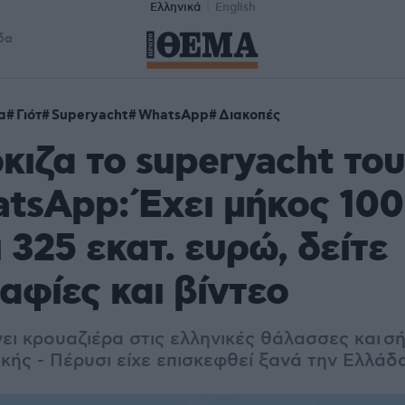
Ελληνικά
English
δα
α
Γιότ
Superyacht
WhatsApp
Διακοπές
κιζα το superyacht του
tsApp: Έχει μήκος 100
ι 325 εκατ. ευρώ, δείτε
φίες και βίντεο
ει κρουαζιέρα στις ελληνικές θάλασσες και σ
ικής - Πέρυσι είχε επισκεφθεί ξανά την Ελλάδ