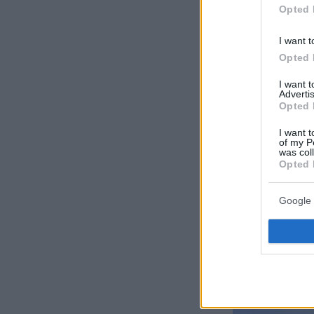
Opted 
I want t
Opted 
I want 
Advertis
Opted 
I want t
of my P
was col
Opted 
Google 