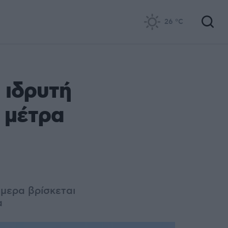
26
°C
 ιδρυτή
 μέτρα
ήμερα βρίσκεται
α