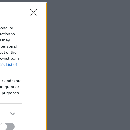
sonal or
ection to
ou may
 personal
out of the
 downstream
B’s List of
er and store
to grant or
ed purposes