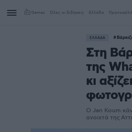
Games
Όλες οι Ειδήσεις
Ελλάδα
Πρωτοσέλι
Βάρκιζ
ΕΛΛΑΔΑ
Στη Βάρ
της Wha
κι αξίζε
φωτογρα
Ο Jan Koum κάν
ανοιχτά της Αττ