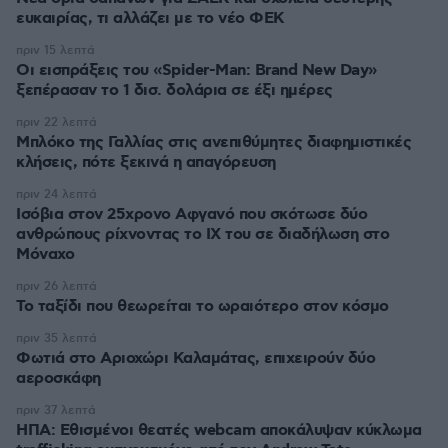
ευκαιρίας, τι αλλάζει με το νέο ΦΕΚ
πριν 15 λεπτά
Οι εισπράξεις του «Spider-Man: Brand New Day»
ξεπέρασαν το 1 δισ. δολάρια σε έξι ημέρες
πριν 22 λεπτά
Μπλόκο της Γαλλίας στις ανεπιθύμητες διαφημιστικές
κλήσεις, πότε ξεκινά η απαγόρευση
πριν 24 λεπτά
Ισόβια στον 25χρονο Αφγανό που σκότωσε δύο
ανθρώπους ρίχνοντας το ΙΧ του σε διαδήλωση στο
Μόναχο
πριν 26 λεπτά
Το ταξίδι που θεωρείται το ωραιότερο στον κόσμο
πριν 35 λεπτά
Φωτιά στο Αριοχώρι Καλαμάτας, επιχειρούν δύο
αεροσκάφη
πριν 37 λεπτά
ΗΠΑ: Εθισμένοι θεατές webcam αποκάλυψαν κύκλωμα