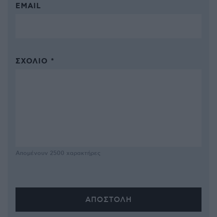
EMAIL
ΣΧΌΛΙΟ *
Απομένουν
2500
χαρακτήρες