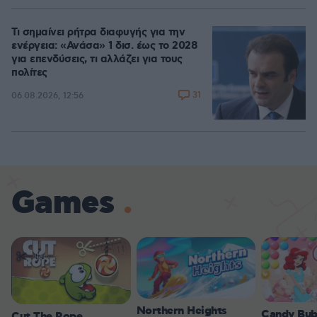
Τι σημαίνει ρήτρα διαφυγής για την
ενέργεια: «Ανάσα» 1 δισ. έως το 2028
για επενδύσεις, τι αλλάζει για τους
πολίτες
31
06.08.2026, 12:56
Games
Northern Heights
Candy Bub
Cut The Rope