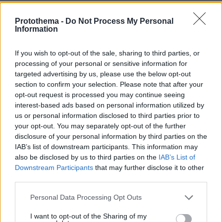
αρμόδιες εθνικές εποπτικές αρχές. Το
μελλοντικό πλαίσιο θα πρέπει να βασίζεται σε
Protothema -
Do Not Process My Personal
Information
μια ουσιαστική σχέση συνεργασίας μεταξύ της
ESMA και των εθνικών αρμόδιων αρχών,
If you wish to opt-out of the sale, sharing to third parties, or
αξιοποιώντας πλήρως την τεχνογνωσία και τις
processing of your personal or sensitive information for
δυνατότητες που διαθέτει κάθε πλευρά.
targeted advertising by us, please use the below opt-out
section to confirm your selection. Please note that after your
opt-out request is processed you may continue seeing
Ο κανόνας είναι απλός: η Ευρώπη πρέπει να
interest-based ads based on personal information utilized by
ρυθμίζει ό,τι είναι ευρωπαϊκό και οι εθνικές
us or personal information disclosed to third parties prior to
αρχές να εποπτεύουν ό,τι είναι εθνικό.
your opt-out. You may separately opt-out of the further
disclosure of your personal information by third parties on the
IAB’s list of downstream participants. This information may
Επιτρέψτε μου να ολοκληρώσω με μια
also be disclosed by us to third parties on the
IAB’s List of
τελευταία σκέψη. Η Ευρώπη δεν δημιούργησε
Downstream Participants
that may further disclose it to other
την Airbus συντονίζοντας 27 εθνικούς
third parties.
πρωταθλητές της αεροναυπηγικής.
Please note that this website/app uses one or more Google
Personal Data Processing Opt Outs
Δημιούργησε την Airbus οικοδομώντας από το
services and may gather and store information including but
μηδέν ένα πραγματικό ευρωπαϊκό εγχείρημα
not limited to your visit or usage behaviour. You may click to
I want to opt-out of the Sharing of my