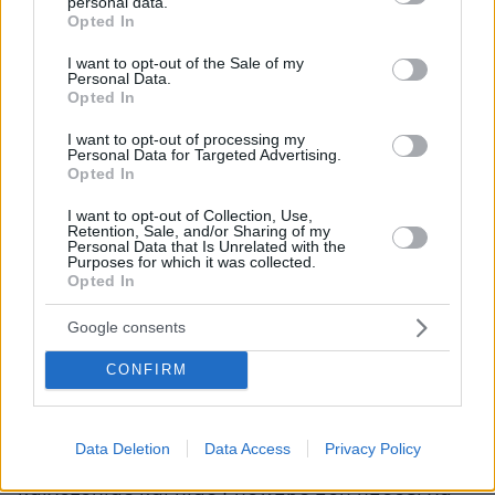
personal data.
ικανό να ανταγωνιστεί σε παγκόσμια κλίμακα.
grant or deny consent to Google and its third-party tags to
Opted In
use your data for below specified purposes in below Google
Ούτε δημιούργησε μια νομισματική ένωση
consent section.
I want to opt-out of the Sale of my
αφήνοντας τη νομισματική πολιτική εξ
Personal Data.
ολοκλήρου σε εθνικό επίπεδο. Δημιουργήσαμε
Opted In
την Ευρωπαϊκή Κεντρική Τράπεζα, επειδή οι
I want to opt-out of processing my
θεσμοί πρέπει να αντιστοιχούν τόσο στο
Personal Data for Targeted Advertising.
Opted In
μέγεθος της αγοράς που υπηρετούν όσο και
στο ύψος των φιλοδοξιών μας.
I want to opt-out of Collection, Use,
Retention, Sale, and/or Sharing of my
Personal Data that Is Unrelated with the
Purposes for which it was collected.
Η ίδια αρχή ισχύει και σήμερα. Μια Ένωση
Opted In
Κεφαλαιαγορών χωρίς επαρκή ευρωπαϊκή
εποπτεία είναι σαν μια Νομισματική Ένωση
Google consents
χωρίς την Ευρωπαϊκή Κεντρική Τράπεζα.
CONFIRM
Αν είμαστε πραγματικά σοβαροί ως προς τη
δημιουργία βαθύτερων κεφαλαιαγορών,
Data Deletion
Data Access
Privacy Policy
περισσότερων επενδύσεων, μεγαλύτερης