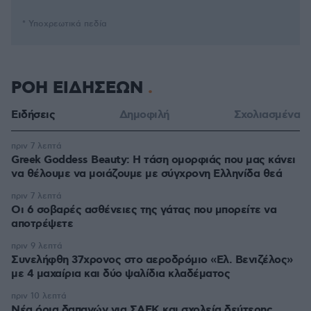
* Υποχρεωτικά πεδία
ΡΟΗ ΕΙΔΗΣΕΩΝ
Ειδήσεις
Δημοφιλή
Σχολιασμένα
πριν 7 λεπτά
Greek Goddess Beauty: Η τάση ομορφιάς που μας κάνει
να θέλουμε να μοιάζουμε με σύγχρονη Ελληνίδα θεά
πριν 7 λεπτά
Οι 6 σοβαρές ασθένειες της γάτας που μπορείτε να
αποτρέψετε
πριν 9 λεπτά
Συνελήφθη 37χρονος στο αεροδρόμιο «Ελ. Βενιζέλος»
με 4 μαχαίρια και δύο ψαλίδια κλαδέματος
πριν 10 λεπτά
Νέα όρια δαπανών για ΣΑΕΚ και σχολεία δεύτερης