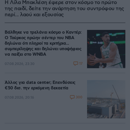
Η Λίλα Μπακλέση έφερε στον κόσμο το πρώτο
της παιδί, δείτε την ανάρτηση του συντρόφου της
περί... λαού και εξουσίας
Βάλθηκε να τρελάνει κόσμο ο Καντέρ:
Ο Τούρκος πρώην σέντερ του NBA
δηλώνει ότι πληροί τα κριτήρια...
συμπερίληψης και δηλώνει υποψήφιος
να παίξει στο WNBA
17
07.08.2026, 23:30
Άλλος για data center; Επενδύσεις
€50 δισ. την ερχόμενη δεκαετία
300
07.08.2026, 20:16