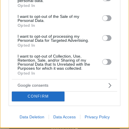
personal data.
grant or deny consent to Google and its third-party tags to
Opted In
use your data for below specified purposes in below Google
EMAIL
consent section.
I want to opt-out of the Sale of my
Personal Data.
Opted In
I want to opt-out of processing my
Personal Data for Targeted Advertising.
Opted In
ΣΧΌΛΙΟ *
I want to opt-out of Collection, Use,
Retention, Sale, and/or Sharing of my
Personal Data that Is Unrelated with the
Purposes for which it was collected.
Opted In
Google consents
CONFIRM
Απομένουν
2500
χαρακτήρες
Data Deletion
Data Access
Privacy Policy