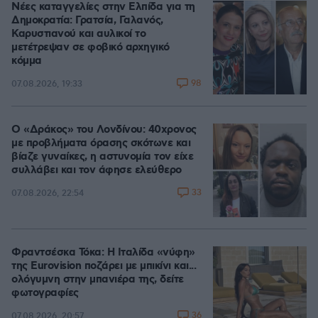
Νέες καταγγελίες στην Ελπίδα για τη
Δημοκρατία: Γρατσία, Γαλανός,
Καρυστιανού και αυλικοί το
μετέτρεψαν σε φοβικό αρχηγικό
κόμμα
98
07.08.2026, 19:33
Ο «Δράκος» του Λονδίνου: 40χρονος
με προβλήματα όρασης σκότωνε και
βίαζε γυναίκες, η αστυνομία τον είχε
συλλάβει και τον άφησε ελεύθερο
33
07.08.2026, 22:54
Φραντσέσκα Τόκα: Η Ιταλίδα «νύφη»
της Eurovision ποζάρει με μπικίνι και...
ολόγυμνη στην μπανιέρα της, δείτε
φωτογραφίες
36
07.08.2026, 20:57