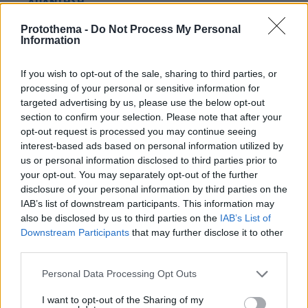
ΑΠΑΝΤΗΣΗ
Protothema -
Do Not Process My Personal
Information
πέτρος
13.06.2026, 16:18
Τουλάχιστον μην ψηφίσετε το νομοσχέδιο που
If you wish to opt-out of the sale, sharing to third parties, or
processing of your personal or sensitive information for
διπλασιάζει τους μισθούς στους μητροπολίτες. Είναι
targeted advertising by us, please use the below opt-out
προκλητικό και περιττό.
section to confirm your selection. Please note that after your
ΑΠΑΝΤΗΣΗ
opt-out request is processed you may continue seeing
interest-based ads based on personal information utilized by
us or personal information disclosed to third parties prior to
ΦΟΡΤΩΣΗ ΠΕΡΙΣΣΟΤΕΡΩΝ ΣΧΟΛΙΩΝ
your opt-out. You may separately opt-out of the further
disclosure of your personal information by third parties on the
IAB’s list of downstream participants. This information may
also be disclosed by us to third parties on the
IAB’s List of
ΠΡΟΣΘΗΚΗ ΣΧΟΛΙΟΥ
Downstream Participants
that may further disclose it to other
third parties.
ΌΝΟΜΑ *
Please note that this website/app uses one or more Google
Personal Data Processing Opt Outs
services and may gather and store information including but
not limited to your visit or usage behaviour. You may click to
I want to opt-out of the Sharing of my