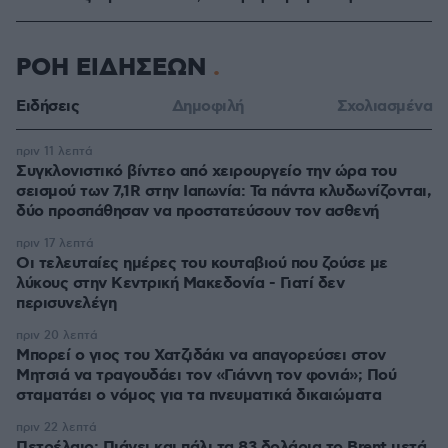
ΡΟΗ ΕΙΔΗΣΕΩΝ
Ειδήσεις
Δημοφιλή
Σχολιασμένα
πριν 11 λεπτά
Συγκλονιστικό βίντεο από χειρουργείο την ώρα του
σεισμού των 7,1R στην Ιαπωνία: Τα πάντα κλυδωνίζονται,
δύο προσπάθησαν να προστατεύσουν τον ασθενή
πριν 17 λεπτά
Οι τελευταίες ημέρες του κουταβιού που ζούσε με
λύκους στην Κεντρική Μακεδονία - Γιατί δεν
περισυνελέγη
πριν 20 λεπτά
Μπορεί ο γιος του Χατζιδάκι να απαγορεύσει στον
Μητσιά να τραγουδάει τον «Γιάννη τον φονιά»; Πού
σταματάει ο νόμος για τα πνευματικά δικαιώματα
πριν 22 λεπτά
Πετρέλαιο: Πιάνει και πάλι τα 83 δολάρια το Brent μετά