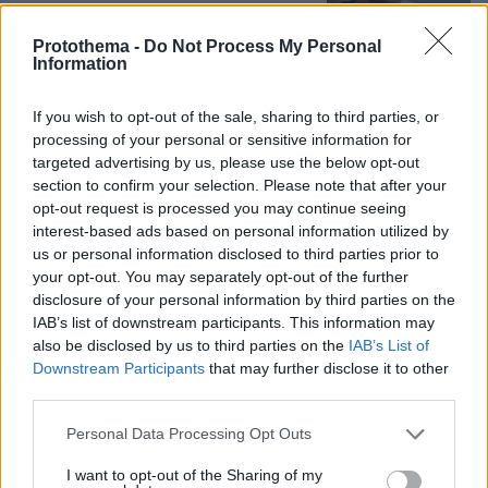
59
06.08.2026, 18:00
Protothema -
Do Not Process My Personal
Information
Για πέμπτη συνεχόμενη χρονιά στο
If you wish to opt-out of the sale, sharing to third parties, or
ΠΑΓΝΗ ο Βλαδίμηρος Κυριακίδης,
processing of your personal or sensitive information for
βρέθηκε κοντά στα παιδιά και άκουσε
targeted advertising by us, please use the below opt-out
τις ιστορίες τους
section to confirm your selection. Please note that after your
opt-out request is processed you may continue seeing
22
06.08.2026, 17:38
interest-based ads based on personal information utilized by
us or personal information disclosed to third parties prior to
your opt-out. You may separately opt-out of the further
disclosure of your personal information by third parties on the
Games
IAB’s list of downstream participants. This information may
also be disclosed by us to third parties on the
IAB’s List of
Downstream Participants
that may further disclose it to other
third parties.
Please note that this website/app uses one or more Google
Personal Data Processing Opt Outs
services and may gather and store information including but
not limited to your visit or usage behaviour. You may click to
I want to opt-out of the Sharing of my