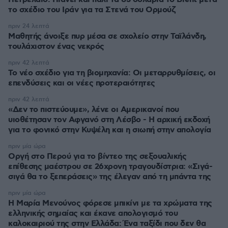
το σχέδιο του Ιράν για τα Στενά του Ορμούζ
πριν 24 λεπτά
Μαθητής άνοιξε πυρ μέσα σε σχολείο στην Ταϊλάνδη,
τουλάχιστον ένας νεκρός
πριν 42 λεπτά
Το νέο σχέδιο για τη βιομηχανία: Οι μεταρρυθμίσεις, οι
επενδύσεις και οι νέες προτεραιότητες
πριν 42 λεπτά
«Δεν το πιστεύουμε», λένε οι Αμερικανοί που
υιοθέτησαν τον Αφγανό στη Λέσβο - Η αρχική εκδοχή
για το φονικό στην Κυψέλη και η σιωπή στην απολογία
πριν μία ώρα
Οργή στο Περού για το βίντεο της σεξουαλικής
επίθεσης μαέστρου σε 26χρονη τραγουδίστρια: «Σιγά-
σιγά θα το ξεπεράσεις» της έλεγαν από τη μπάντα της
πριν μία ώρα
Η Μαρία Μενούνος φόρεσε μπικίνι με τα χρώματα της
ελληνικής σημαίας και έκανε απολογισμό του
καλοκαιριού της στην Ελλάδα: Ένα ταξίδι που δεν θα