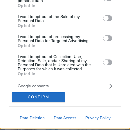
personal data.
grant or deny consent to Google and its third-party tags to
Northern Heights
Opted In
Candy Bub
Cut The Rope
use your data for below specified purposes in below Google
consent section.
I want to opt-out of the Sale of my
Personal Data.
Opted In
ΔΕΙΤΕ ΟΛΑ ΤΑ GAMES
Best of Network
I want to opt-out of processing my
Personal Data for Targeted Advertising.
Opted In
I want to opt-out of Collection, Use,
Retention, Sale, and/or Sharing of my
Personal Data that Is Unrelated with the
Purposes for which it was collected.
Opted In
Google consents
CONFIRM
Data Deletion
Data Access
Privacy Policy