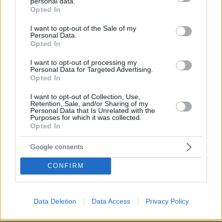
είδους, συνομωταξίας ή καταγωγής. Ζάμπλουτοι ή
personal data.
grant or deny consent to Google and its third-party tags to
Opted In
πεινασμένοι. Τώρα ξύπνησε και η Ούρσουλα. Εσύ
use your data for below specified purposes in below Google
.... τον ύπνο του δικαίου. Ο ένας σου ξυνίζει
consent section.
I want to opt-out of the Sale of my
αριστερός και ο άλλος ελευθερηωρίτης. Τον
Personal Data.
Opted In
καθρέφτη κοίτα και τους Άγγλους
ΑΠΑΝΤΗΣΗ
I want to opt-out of processing my
Personal Data for Targeted Advertising.
Opted In
ΦΟΡΤΩΣΗ ΠΕΡΙΣΣΟΤΕΡΩΝ ΣΧΟΛΙΩΝ
I want to opt-out of Collection, Use,
Retention, Sale, and/or Sharing of my
Personal Data that Is Unrelated with the
Purposes for which it was collected.
Opted In
ΠΡΟΣΘΗΚΗ ΣΧΟΛΙΟΥ
Google consents
ΌΝΟΜΑ *
CONFIRM
Data Deletion
Data Access
Privacy Policy
EMAIL