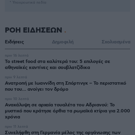
* Υποχρεωτικά πεδία
ΡΟΗ ΕΙΔΗΣΕΩΝ
Ειδήσεις
Δημοφιλή
Σχολιασμένα
πριν 16 λεπτά
Το street food στα καλύτερά του: 5 επιλογές σε
αθηναϊκές καντίνες και σουβλατζίδικα
πριν 9 λεπτά
Ανατροπή με Ιωαννίδη στη Σπόρτινγκ – Το περιστατικό
που του… ανοίγει τον δρόμο
πριν 10 λεπτά
Ανακάλυψη σε αρχαία τουαλέτα του Αδριανού: Το
μυστικό που κράτησε όρθια τα ρωμαϊκά κτίρια για 2.000
χρόνια
πριν 11 λεπτά
Συνελήφθη στη Γερμανία μέλος της οργάνωσης των