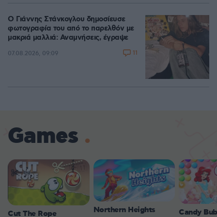
Ο Γιάννης Στάνκογλου δημοσίευσε
φωτογραφία του από το παρελθόν με
μακριά μαλλιά: Αναμνήσεις, έγραψε
11
07.08.2026, 09:09
Games
Northern Heights
Candy Bub
Cut The Rope