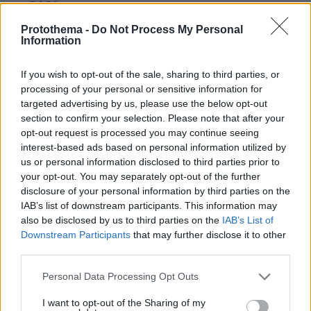
ΟΛΟΙ
14.06.2026, 18:56
Protothema -
Do Not Process My Personal
είναι καλύτεροι με πρώτο τον Τσίπρα. Εξαιρώ
Information
μάλλον Βελόπουλο και Λατινοπούλου που ίσως
είναι χειρότεροι.
If you wish to opt-out of the sale, sharing to third parties, or
ΑΠΑΝΤΗΣΗ
processing of your personal or sensitive information for
targeted advertising by us, please use the below opt-out
section to confirm your selection. Please note that after your
@ολοι
opt-out request is processed you may continue seeing
14.06.2026, 20:30
interest-based ads based on personal information utilized by
Για αυτό σας έστειλε για Rebranding ο κόσμος
us or personal information disclosed to third parties prior to
στις εκλογές; Επειδή είναι καλύτεροι; Όχι αγόρι
your opt-out. You may separately opt-out of the further
μου...δεν έχεις μυαλό μάλλον.
disclosure of your personal information by third parties on the
IAB’s list of downstream participants. This information may
ΑΠΑΝΤΗΣΗ
also be disclosed by us to third parties on the
IAB’s List of
Downstream Participants
that may further disclose it to other
Σαν τον λαγό
third parties.
14.06.2026, 18:46
Please note that this website/app uses one or more Google
Personal Data Processing Opt Outs
θα τρέχεις να φύγεις, όχι επειδή θα σε κυνηγούν
services and may gather and store information including but
οι τούρκοι, αλλά οι Επενδυτές. Ανεξαρτήτως
not limited to your visit or usage behaviour. You may click to
I want to opt-out of the Sharing of my