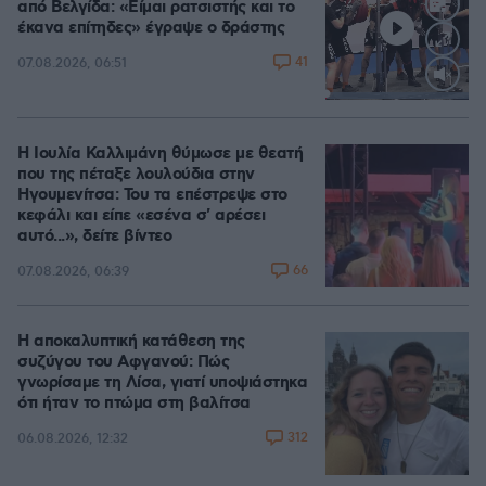
από Βελγίδα: «Είμαι ρατσιστής και το
έκανα επίτηδες» έγραψε ο δράστης
41
07.08.2026, 06:51
Loaded
:
100.00%
Η Ιουλία Καλλιμάνη θύμωσε με θεατή
που της πέταξε λουλούδια στην
Ηγουμενίτσα: Του τα επέστρεψε στο
κεφάλι και είπε «εσένα σ' αρέσει
αυτό...», δείτε βίντεο
66
07.08.2026, 06:39
Η αποκαλυπτική κατάθεση της
συζύγου του Αφγανού: Πώς
γνωρίσαμε τη Λίσα, γιατί υποψιάστηκα
ότι ήταν το πτώμα στη βαλίτσα
312
06.08.2026, 12:32