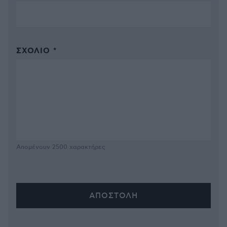
ΣΧΌΛΙΟ *
Απομένουν
2500
χαρακτήρες