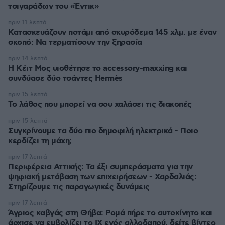
τσιγαράδων του «Έντικ»
πριν 11 λεπτά
Κατασκευάζουν ποτάμι από σκυρόδεμα 145 χλμ. με έναν
σκοπό: Να τερματίσουν την ξηρασία
πριν 14 λεπτά
Η Κέιτ Μος υιοθέτησε τo accessory-maxxing και
συνδύασε δύο τσάντες Hermès
πριν 15 λεπτά
Το λάθος που μπορεί να σου χαλάσει τις διακοπές
πριν 15 λεπτά
Συγκρίνουμε τα δύο πιο δημοφιλή ηλεκτρικά - Ποιο
κερδίζει τη μάχη;
πριν 17 λεπτά
Περιφέρεια Αττικής: Τα έξι συμπεράσματα για την
ψηφιακή μετάβαση των επιχειρήσεων - Χαρδαλιάς:
Στηρίζουμε τις παραγωγικές δυνάμεις
πριν 17 λεπτά
Άγριος καβγάς στη Θήβα: Ρομά πήρε το αυτοκίνητο και
άρχισε να εμβολίζει το ΙΧ ενός αλλοδαπού, δείτε βίντεο