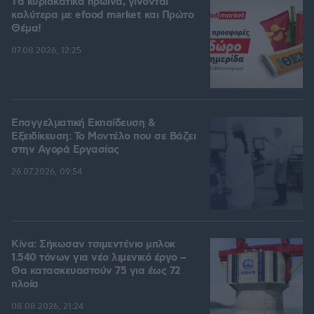
Tα κυριακάτικα πρωινά, γίνονται
καλύτερα με efood market και Πρώτο
Θέμα!
07.08.2026, 12:25
Επαγγελματική Εκπαίδευση &
Εξειδίκευση: Το Mοντέλο που σε Bάζει
στην Aγορά Eργασίας
26.07.2026, 09:54
Κίνα: Σήκωσαν τσιμεντένιο μπλοκ
1.540 τόνων για νέο λιμενικό έργο –
Θα κατασκευαστούν 75 για έως 72
πλοία
08.08.2026, 21:24