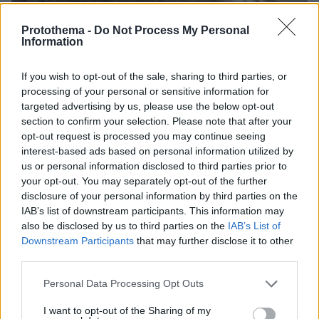
Protothema -
Do Not Process My Personal
Information
If you wish to opt-out of the sale, sharing to third parties, or
08.08.2026, 18:08
processing of your personal or sensitive information for
Μυστήριο 3.500 ετών στη Σαντορίνη: Ο 15χρονος
targeted advertising by us, please use the below opt-out
που δεν πρόλαβε να ξεφύγει από το τσουνάμι
section to confirm your selection. Please note that after your
μπορεί ν' αλλάξει τη χρονολογία της μεγάλης
opt-out request is processed you may continue seeing
έκρηξης
interest-based ads based on personal information utilized by
us or personal information disclosed to third parties prior to
your opt-out. You may separately opt-out of the further
disclosure of your personal information by third parties on the
IAB’s list of downstream participants. This information may
also be disclosed by us to third parties on the
IAB’s List of
Downstream Participants
that may further disclose it to other
third parties.
Please note that this website/app uses one or more Google
Personal Data Processing Opt Outs
services and may gather and store information including but
not limited to your visit or usage behaviour. You may click to
I want to opt-out of the Sharing of my