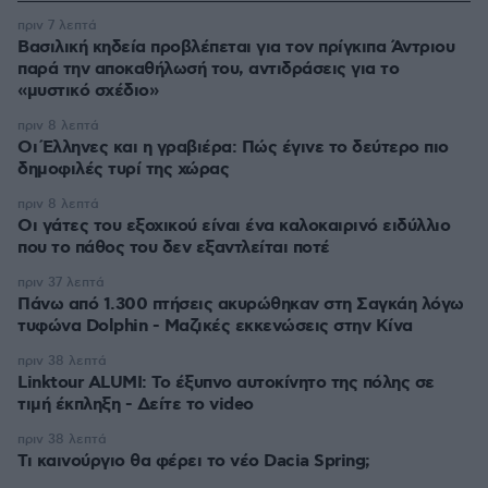
πριν 7 λεπτά
Βασιλική κηδεία προβλέπεται για τον πρίγκιπα Άντριου
παρά την αποκαθήλωσή του, αντιδράσεις για το
«μυστικό σχέδιο»
πριν 8 λεπτά
Οι Έλληνες και η γραβιέρα: Πώς έγινε το δεύτερο πιο
δημοφιλές τυρί της χώρας
πριν 8 λεπτά
Οι γάτες του εξοχικού είναι ένα καλοκαιρινό ειδύλλιο
που το πάθος του δεν εξαντλείται ποτέ
πριν 37 λεπτά
Πάνω από 1.300 πτήσεις ακυρώθηκαν στη Σαγκάη λόγω
τυφώνα Dolphin - Μαζικές εκκενώσεις στην Κίνα
πριν 38 λεπτά
Linktour ALUMI: Το έξυπνο αυτοκίνητο της πόλης σε
τιμή έκπληξη - Δείτε το video
πριν 38 λεπτά
Τι καινούργιο θα φέρει το νέο Dacia Spring;