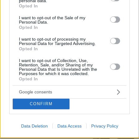
personal data.
grant or deny consent to Google and its third-party tags to
Opted In
use your data for below specified purposes in below Google
consent section.
I want to opt-out of the Sale of my
Personal Data.
Opted In
I want to opt-out of processing my
Personal Data for Targeted Advertising.
Opted In
I want to opt-out of Collection, Use,
Retention, Sale, and/or Sharing of my
Personal Data that Is Unrelated with the
08.08.2026, 18:48
Purposes for which it was collected.
Εγκαταλείπει το κόμμα Καρυστιανού και ο
Opted In
επιχειρηματίας Νίκος Μπρουτζάκης: Καταγγέλλει
κλειστή κάστα, «λένε προδότες και πληρωμένους
Google consents
όσους αποχωρούν»
CONFIRM
Σοβαρό τροχαίο από αναστροφή ΙΧ
στην Αθηνών-Σουνίου: Συγκρούστηκε
Data Deletion
Data Access
Privacy Policy
με μηχανή της ΔΙΑΣ, δύο αστυνομικοί
τραυματίες, βίντεο