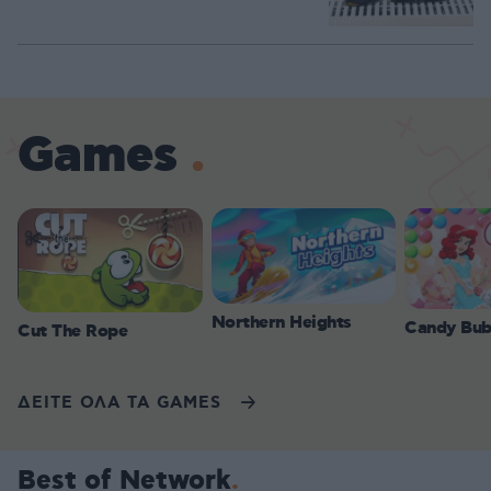
Games
Northern Heights
Candy Bub
Cut The Rope
ΔΕΙΤΕ ΟΛΑ ΤΑ GAMES
Best of Network