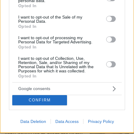
personal data.
grant or deny consent to Google and its third-party tags to
Opted In
use your data for below specified purposes in below Google
Η Πολιτική Αεροπορία διαπίστωσε
consent section.
I want to opt-out of the Sale of my
κενό στον νόμο όταν ένας... απίθανος
Personal Data.
τύπος προσγείωσε το ελικόπτερό του
Opted In
στο Σαρακήνικο με εκατοντάδες
λουόμενους - Παρέμβαση Εισαγγελέα
I want to opt-out of processing my
Personal Data for Targeted Advertising.
211
09.08.2026, 14:15
Opted In
Loaded
:
100.00%
I want to opt-out of Collection, Use,
Retention, Sale, and/or Sharing of my
Πώς ο Μέγας Αλέξανδρος συνέτριψε
Personal Data that Is Unrelated with the
Purposes for which it was collected.
τους Ιλλυριούς: Οι μεγάλες νίκες του
Opted In
Έλληνα στρατηλάτη στα Βαλκάνια
1
πριν 37 λεπτά
Google consents
CONFIRM
Ανάρτηση με υπονοούμενα: «Κάποιοι
Data Deletion
Data Access
Privacy Policy
άντρες είναι απλά κατώτεροι των
περιστάσεων» λέει η Ανδρομάχη εν