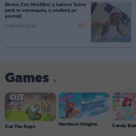
Βίντεο: Στις Μαλδίβες η Ιωάννα Τούνη
μετά το νοσοκομείο, η υποδοχή με
μουσική
7
09.08.2026, 18:00
Games
Northern Heights
Candy Bub
Cut The Rope