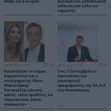
Ισαάκ και Σολωμού
Καταγγέλλει μεθοδευμένη
σπίλωση από μέλη του
κόμματος
374
49
08.08.2026, 18:48
08.08.2026, 15:41
Εγκαταλείπει το κόμμα
Στις 2 Σεπτεμβρίου η
Καρυστιανού και ο
παρουσίαση του
επιχειρηματίας Νίκος
οικονομικού
Μπρουτζάκης:
προγράμματος της ΕΛ.Α.Σ.
Καταγγέλλει κλειστή
στη Θεσσαλονίκη
κάστα, «λένε προδότες και
πληρωμένους όσους
αποχωρούν»