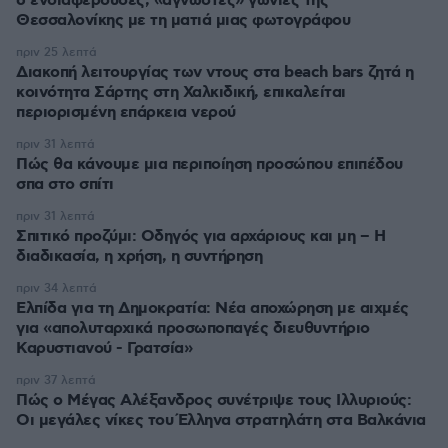
6 ενδιαφέρουσες, «άγνωστες» γωνιές της
Θεσσαλονίκης με τη ματιά μιας φωτογράφου
πριν 25 λεπτά
Διακοπή λειτουργίας των ντους στα beach bars ζητά η
κοινότητα Σάρτης στη Χαλκιδική, επικαλείται
περιορισμένη επάρκεια νερού
πριν 31 λεπτά
Πώς θα κάνουμε μια περιποίηση προσώπου επιπέδου
σπα στο σπίτι
πριν 31 λεπτά
Σπιτικό προζύμι: Οδηγός για αρχάριους και μη – Η
διαδικασία, η χρήση, η συντήρηση
πριν 34 λεπτά
Ελπίδα για τη Δημοκρατία: Νέα αποχώρηση με αιχμές
για «απολυταρχικά προσωποπαγές διευθυντήριο
Καρυστιανού - Γρατσία»
πριν 37 λεπτά
Πώς ο Μέγας Αλέξανδρος συνέτριψε τους Ιλλυριούς:
Οι μεγάλες νίκες του Έλληνα στρατηλάτη στα Βαλκάνια