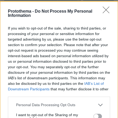
Protothema -
Do Not Process My Personal
Information
If you wish to opt-out of the sale, sharing to third parties, or
processing of your personal or sensitive information for
targeted advertising by us, please use the below opt-out
section to confirm your selection. Please note that after your
opt-out request is processed you may continue seeing
interest-based ads based on personal information utilized by
us or personal information disclosed to third parties prior to
your opt-out. You may separately opt-out of the further
disclosure of your personal information by third parties on the
IAB’s list of downstream participants. This information may
also be disclosed by us to third parties on the
IAB’s List of
Downstream Participants
that may further disclose it to other
third parties.
09.08.2026, 17:36
Η Γαλλία μπήκε στο καλώδιο, η Τουρκία... στην
Please note that this website/app uses one or more Google
Personal Data Processing Opt Outs
πρίζα: Σπασμωδικές κινήσεις της Άγκυρας με
services and may gather and store information including but
παραβιάσεις και αδιαλλαξία στο Κυπριακό
not limited to your visit or usage behaviour. You may click to
I want to opt-out of the Sharing of my