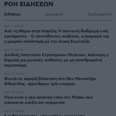
ΡΟΗ ΕΙΔΗΣΕΩΝ
Ειδήσεις
Δημοφιλή
Σχολιασμένα
πριν 6 λεπτά
Από τη Μόρια στην Κυψέλη: Η σκοτεινή διαδρομή ενός
εγκλήματος - Ο ασυνόδευτος ανήλικος, η πυγμαχία και
η μοιραία συνάντηση με την άτυχη Σκωτσέζα
πριν 6 λεπτά
Διεθνές Ινστιτούτο Στρατηγικών Μελετών: Ανέτοιμη η
Ευρώπη για ρωσικές επιθέσεις με μη επανδρωμένα
αεροσκάφη
πριν 12 λεπτά
Φωτιά σε χαμηλή βλάστηση στο Νέο Μοναστήρι
Φθιώτιδας, σηκώθηκαν τρία εναέρια
πριν 13 λεπτά
Ποια είναι η νέα ασιατική τάση στο Pilates που
υπόσχεται ευεξία και ισορροπία
πριν 13 λεπτά