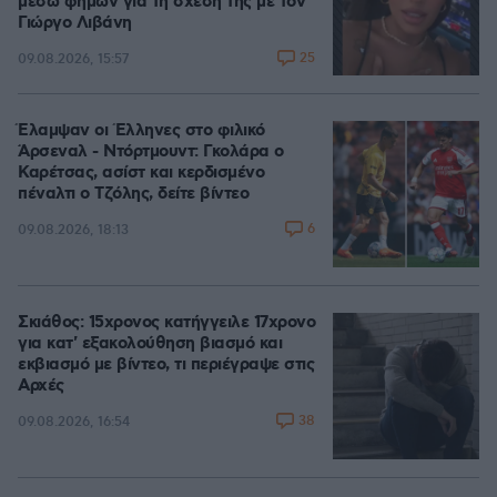
μέσω φημών για τη σχέση της με τον
Γιώργο Λιβάνη
25
09.08.2026, 15:57
Έλαμψαν οι Έλληνες στο φιλικό
Άρσεναλ - Ντόρτμουντ: Γκολάρα ο
Καρέτσας, ασίστ και κερδισμένο
πέναλτι ο Τζόλης, δείτε βίντεο
6
09.08.2026, 18:13
Σκιάθος: 15χρονος κατήγγειλε 17χρονο
για κατ' εξακολούθηση βιασμό και
εκβιασμό με βίντεο, τι περιέγραψε στις
Αρχές
38
09.08.2026, 16:54