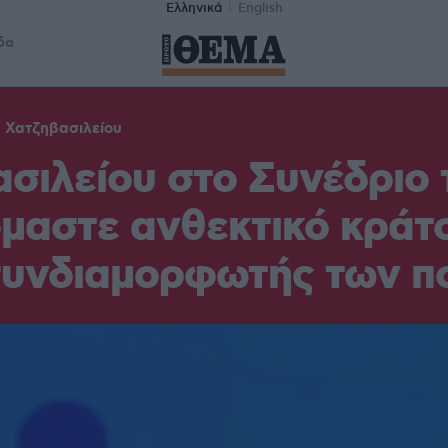
Ελληνικά
English
δα
 Χατζηβασιλείου
σιλείου στο Συνέδριο 
μαστε ανθεκτικό κράτο
συνδιαμορφωτής των πο