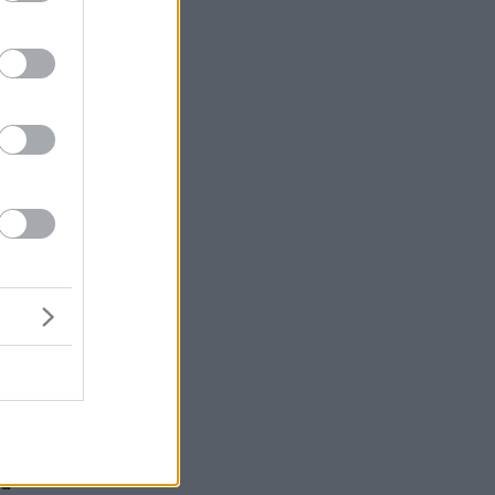
ένα
τη
η
τα