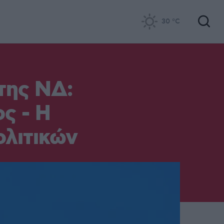
30
°C
της ΝΔ:
ς - Η
λιτικών