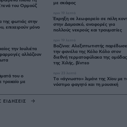
σραηλινά πλοία τη
με σκάφος
Στενά του Ορμούζ
πριν 19 λεπτά
Έκρηξη σε λεωφορείο σε πόλη κον
α της φωτιάς στην
στην Δαμασκό, αναφορές για
υ, επιχειρούν μόνο
πολλούς νεκρούς και τραυματίες
πριν 19 λεπτά
Βοζίνια: Αλεξιπτωτιστής παρέδωσε
αίος την Ιουλιέτα
την φανέλα της Κόλο Κόλο στον
εφαρμογές αλλάζουν
διεθνή τερματοφύλακα της ομάδα
ρωτα
της Χιλής, βίντεο
πριν 23 λεπτά
ματά του ο
Tο «άγνωστο» λιμάνι της Χίου με τ
ε τροχαίο με
νόστιμο φαγητό και τη μουσική
Σ ΕΙΔΗΣΕΙΣ