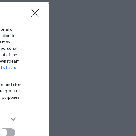
sonal or
ection to
ou may
 personal
out of the
 downstream
B’s List of
er and store
to grant or
ed purposes