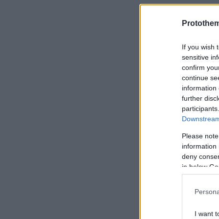
Protothe
If you wish 
sensitive in
confirm you
continue se
information 
further disc
participants
Downstream 
Please note
information 
deny consent
in below Go
Persona
I want t