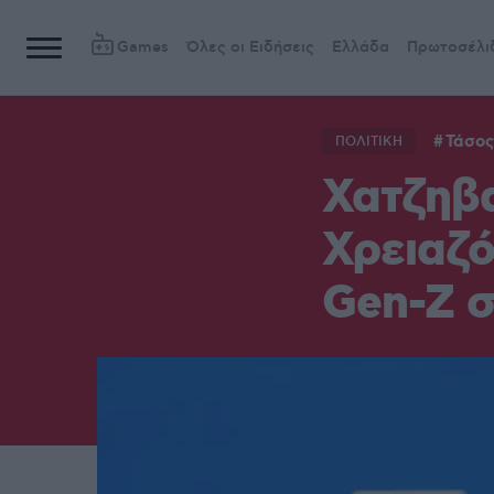
Games
Όλες οι Ειδήσεις
Ελλάδα
Πρωτοσέλι
Τάσος
ΠΟΛΙΤΙΚΗ
Χατζηβα
Χρειαζό
Gen-Z 