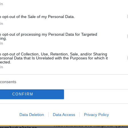
In
o opt-out of the Sale of my Personal Data.
In
to opt-out of processing my Personal Data for Targeted
ing.
In
o opt-out of Collection, Use, Retention, Sale, and/or Sharing
ersonal Data that Is Unrelated with the Purposes for which it
lected.
Ειδήσεις
Δημοφιλή
Σχολιασμ
In
ΣΕΩΝ
consents
αγριογούρουνο στην Εύβοια
φωτιά στην Κρήνη
πριν 13 λεπτά
το 112, δείτε
CONFIRM
Polpo: O Νίκος Κατσικάκης έφερε 
θάλασσα στη λαχαναγορά τού Ρέντ
πριν 17 λεπτά
Data Deletion
Data Access
Privacy Policy
υ Ιράν εξετάζει
Η απόδραση της Αμαλίας
α απαγορεύει σε
Κωστοπούλου στο Κάπρι και η βόλ