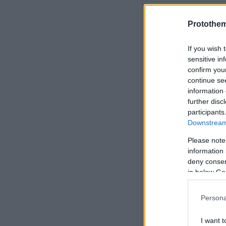
Protothe
If you wish 
sensitive in
confirm you
continue se
information 
Όπως εξήγησε 
further disc
participants
περιστατικά 
Downstream 
θέλουμε να δ
Please note
αλλά επειδή 
information 
καλό καιρό α
deny consent
βάρκες με εκ
in below Go
υπάρχει ανοχ
Persona
I want t