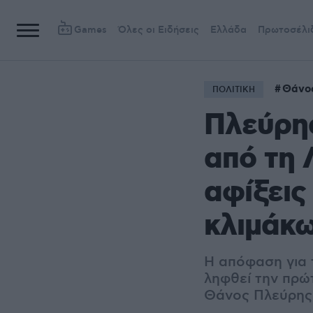
Games
Όλες οι Ειδήσεις
Ελλάδα
Πρωτοσέλι
Θάνο
ΠΟΛΙΤΙΚΗ
Πλεύρης
από τη 
αφίξεις
κλιμάκω
Η απόφαση για 
ληφθεί την πρώ
Θάνος Πλεύρης