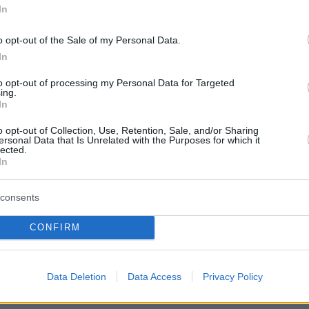
τον
υπουργό Μετανάστευσης και Ασύλου
,
In
γμή έχουμε τις χαμηλότερες ροές στα νησιά το
o opt-out of the Sale of my Personal Data.
ιγαίου είμαστε 50% κάτω σε σχέση με πέρυσι»
In
τη «είχαμε μείωση 80% από τις 9 Ιουλίου μέχρ
βρίου με τις αποφάσεις που πήραμε για την
to opt-out of processing my Personal Data for Targeted
ing.
ύλου».
In
o opt-out of Collection, Use, Retention, Sale, and/or Sharing
ersonal Data that Is Unrelated with the Purposes for which it
lected.
In
consents
CONFIRM
Data Deletion
Data Access
Privacy Policy