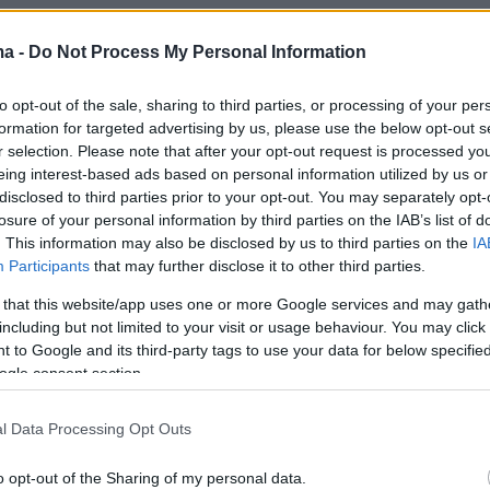
ma -
Do Not Process My Personal Information
to opt-out of the sale, sharing to third parties, or processing of your per
formation for targeted advertising by us, please use the below opt-out s
r selection. Please note that after your opt-out request is processed y
eing interest-based ads based on personal information utilized by us or
disclosed to third parties prior to your opt-out. You may separately opt-
«από τις 12 μέχρι τις 16 Σεπτεμβρίου είχαμε 
losure of your personal information by third parties on the IAB’s list of
. This information may also be disclosed by us to third parties on the
IA
που ήταν συνολικά 1.100 άτομα. Αυτό που
Participants
that may further disclose it to other third parties.
ούμε αν είναι συγκυριακό και μπορεί να συμβε
 that this website/app uses one or more Google services and may gath
αυτή την περίοδο υπήρχαν πολλές ημέρες με
including but not limited to your visit or usage behaviour. You may click 
λλά είχαμε βάρκες με 20-30 άτομα, οι 20
 to Google and its third-party tags to use your data for below specifi
ατοντάδες άτομα μας προβλημάτισαν για το α
ogle consent section.
ή, αν όχι παρότρυνση, από την άλλη πλευρά».
l Data Processing Opt Outs
o opt-out of the Sharing of my personal data.