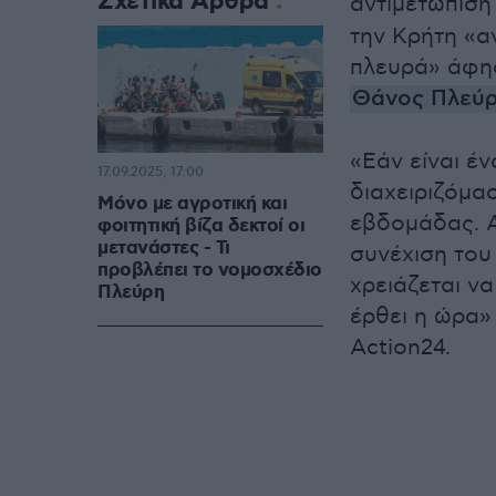
Σχετικά Άρθρα
αντιμετώπιση
την Κρήτη «α
πλευρά» άφη
Θάνος Πλεύ
«Εάν είναι έν
17.09.2025, 17:00
διαχειριζόμασ
Mόνο με αγροτική και
εβδομάδας. Α
φοιτητική βίζα δεκτοί οι
μετανάστες - Τι
συνέχιση του
προβλέπει το νομοσχέδιο
χρειάζεται ν
Πλεύρη
έρθει η ώρα»
Action24.