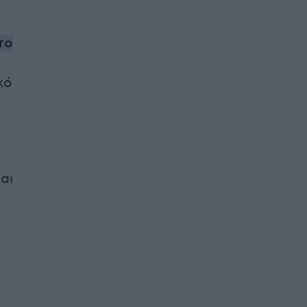
το
κό
αι