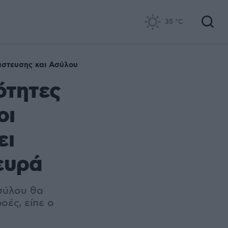
35
°C
άστευσης και Ασύλου
ότητες
οι
ει
ευρά
σύλου θα
οές, είπε ο