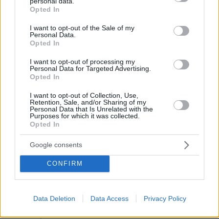
personal data.
grant or deny consent to Google and its third-party tags to
Opted In
use your data for below specified purposes in below Google
consent section.
I want to opt-out of the Sale of my
Personal Data.
Opted In
I want to opt-out of processing my
Personal Data for Targeted Advertising.
Opted In
I want to opt-out of Collection, Use,
Retention, Sale, and/or Sharing of my
Personal Data that Is Unrelated with the
Purposes for which it was collected.
Opted In
Google consents
CONFIRM
Data Deletion
Data Access
Privacy Policy
06.08.2026, 23:17