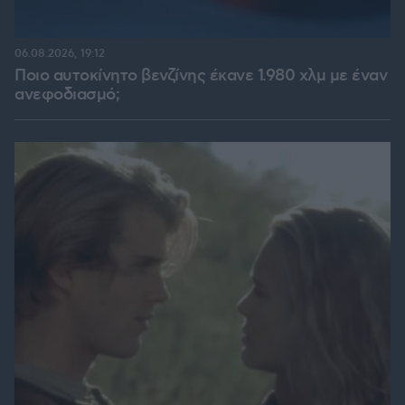
06.08.2026, 19:12
Ποιο αυτοκίνητο βενζίνης έκανε 1.980 χλμ με έναν
ανεφοδιασμό;