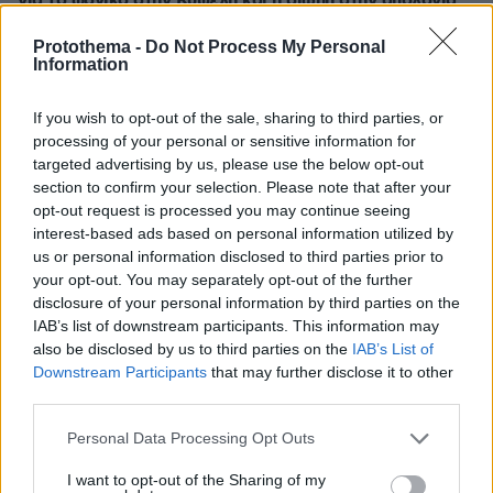
για το φονικό στην Κυψέλη και η σιωπή στην απολογία
πριν 44 λεπτά
Protothema -
Do Not Process My Personal
Οργή στο Περού για το βίντεο της σεξουαλικής
Information
επίθεσης μαέστρου σε 26χρονη τραγουδίστρια: «Σιγά-
σιγά θα το ξεπεράσεις» της έλεγαν από τη μπάντα της
If you wish to opt-out of the sale, sharing to third parties, or
πριν μία ώρα
processing of your personal or sensitive information for
Η Μαρία Μενούνος φόρεσε μπικίνι με τα χρώματα της
targeted advertising by us, please use the below opt-out
ελληνικής σημαίας και έκανε απολογισμό του
section to confirm your selection. Please note that after your
καλοκαιριού της στην Ελλάδα: Ένα ταξίδι που δεν θα
opt-out request is processed you may continue seeing
ξεχάσω ποτέ
interest-based ads based on personal information utilized by
us or personal information disclosed to third parties prior to
πριν μία ώρα
your opt-out. You may separately opt-out of the further
Προφυλακίστηκαν ο δήμαρχος Στυλίδας και δύο ακόμη
κατηγορούμενοι για την πυρκαγιά στη Βοιωτία
disclosure of your personal information by third parties on the
IAB’s list of downstream participants. This information may
also be disclosed by us to third parties on the
IAB’s List of
ΔΕΙΤΕ ΟΛΕΣ ΤΙΣ ΕΙΔΗΣΕΙΣ
Downstream Participants
that may further disclose it to other
third parties.
Please note that this website/app uses one or more Google
Personal Data Processing Opt Outs
services and may gather and store information including but
ΤΑ ΠΙΟ ΔΗΜΟΦΙΛΗ
not limited to your visit or usage behaviour. You may click to
I want to opt-out of the Sharing of my