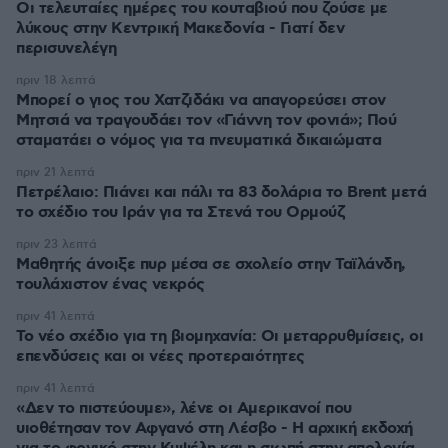
Οι τελευταίες ημέρες του κουταβιού που ζούσε με
λύκους στην Κεντρική Μακεδονία - Γιατί δεν
περισυνελέγη
πριν 18 λεπτά
Μπορεί ο γιος του Χατζιδάκι να απαγορεύσει στον
Μητσιά να τραγουδάει τον «Γιάννη τον φονιά»; Πού
σταματάει ο νόμος για τα πνευματικά δικαιώματα
πριν 21 λεπτά
Πετρέλαιο: Πιάνει και πάλι τα 83 δολάρια το Brent μετά
το σχέδιο του Ιράν για τα Στενά του Ορμούζ
πριν 23 λεπτά
Μαθητής άνοιξε πυρ μέσα σε σχολείο στην Ταϊλάνδη,
τουλάχιστον ένας νεκρός
πριν 41 λεπτά
Το νέο σχέδιο για τη βιομηχανία: Οι μεταρρυθμίσεις, οι
επενδύσεις και οι νέες προτεραιότητες
πριν 41 λεπτά
«Δεν το πιστεύουμε», λένε οι Αμερικανοί που
υιοθέτησαν τον Αφγανό στη Λέσβο - Η αρχική εκδοχή