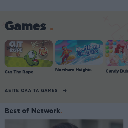
Games
Northern Heights
Candy Bub
Cut The Rope
ΔΕΙΤΕ ΟΛΑ ΤΑ GAMES
Best of Network