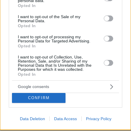
personal data.
grant or deny consent to Google and its third-party tags to
Opted In
use your data for below specified purposes in below Google
consent section.
I want to opt-out of the Sale of my
Personal Data.
Opted In
I want to opt-out of processing my
Personal Data for Targeted Advertising.
Opted In
I want to opt-out of Collection, Use,
Retention, Sale, and/or Sharing of my
Personal Data that Is Unrelated with the
Purposes for which it was collected.
Opted In
Google consents
155
20.10.2023, 20:00
Θα τρίζουν τα κόκαλα του Ανδρέα Παπανδρέου, λέει ο
CONFIRM
Τζουμάκας για τη διαγραφή του από τον Κασσελάκη
Σύμφωνα με το στέλεχος του ΣΥΡΙΖΑ «πρόκειται
ξεκάθαρα για διοικητικά μέτρα ενάντια σε
Data Deletion
Data Access
Privacy Policy
διαφορετικές πολιτικές απόψεις»