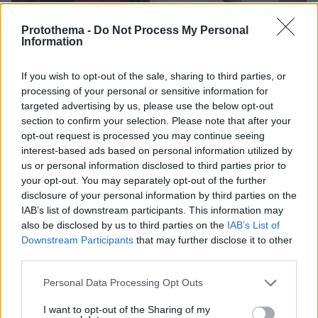
Protothema -
Do Not Process My Personal
Information
If you wish to opt-out of the sale, sharing to third parties, or
processing of your personal or sensitive information for
targeted advertising by us, please use the below opt-out
14
20.10.2023, 20:57
section to confirm your selection. Please note that after your
Τσακαλώτος για διαγραφή Τζουμάκα: Και θέτει εαυτόν
opt-out request is processed you may continue seeing
εκτός κόμματος και παραπέμπεται στην επιτροπή
interest-based ads based on personal information utilized by
δεοντολογίας, δεν γίνεται
us or personal information disclosed to third parties prior to
Ανάρτηση με αιχμές από τον βουλευτή του κόμματος
your opt-out. You may separately opt-out of the further
με αφορμή την διαγραφή Τζουμάκα
disclosure of your personal information by third parties on the
IAB’s list of downstream participants. This information may
also be disclosed by us to third parties on the
IAB’s List of
Downstream Participants
that may further disclose it to other
third parties.
Please note that this website/app uses one or more Google
Personal Data Processing Opt Outs
services and may gather and store information including but
not limited to your visit or usage behaviour. You may click to
I want to opt-out of the Sharing of my