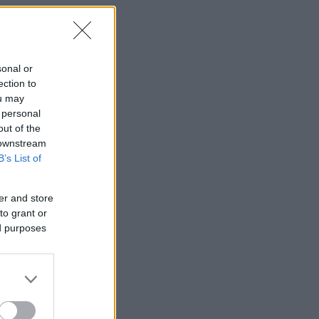
sonal or
ection to
ou may
 personal
out of the
 downstream
B’s List of
er and store
to grant or
ed purposes