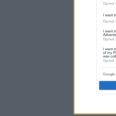
Opted 
I want t
Opted 
I want 
Advertis
Opted 
I want t
of my P
was col
Opted 
Google 