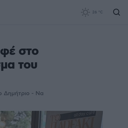
26
°C
αφέ στο
σμα του
 Δημήτριο - Να