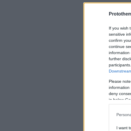
Δείτε φωτογ
Protothe
If you wish 
sensitive in
confirm you
continue se
information 
further disc
participants
Downstream 
Please note
information 
deny consent
in below Go
Persona
I want t