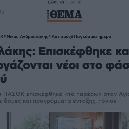
Ελληνικά
English
δα
ΟΚ
Νίκος Ανδρουλάκης
Αυτισμός
Παγκόσμια ημέρα
λάκης: Επισκέφθηκε κ
ργάζονται νέοι στο φά
ού
 ΠΑΣΟΚ επισκέφθηκε «το παρέακι» στον Άγιο
 δομές και προγράμματα ένταξης, τόνισε