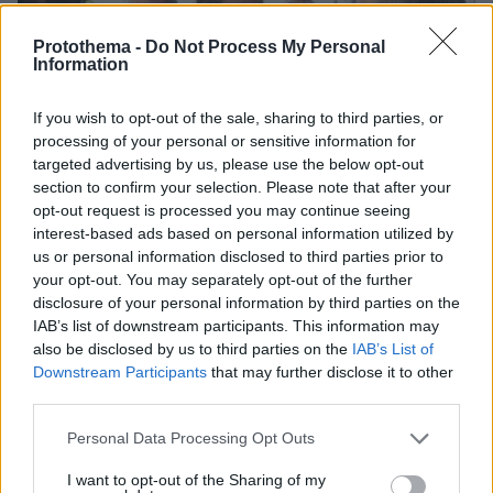
Protothema -
Do Not Process My Personal
Information
If you wish to opt-out of the sale, sharing to third parties, or
processing of your personal or sensitive information for
targeted advertising by us, please use the below opt-out
section to confirm your selection. Please note that after your
opt-out request is processed you may continue seeing
interest-based ads based on personal information utilized by
us or personal information disclosed to third parties prior to
your opt-out. You may separately opt-out of the further
disclosure of your personal information by third parties on the
IAB’s list of downstream participants. This information may
also be disclosed by us to third parties on the
IAB’s List of
19.02.2022, 17:33
Downstream Participants
that may further disclose it to other
Ανδρουλάκης: Όσο η κυβέρνηση παραμένει άτολμη, οι
third parties.
κοινωνικές ανισότητες θα διευρύνονται
Please note that this website/app uses one or more Google
Personal Data Processing Opt Outs
services and may gather and store information including but
ΣΧΟΛΙΑ
(4)
not limited to your visit or usage behaviour. You may click to
I want to opt-out of the Sharing of my