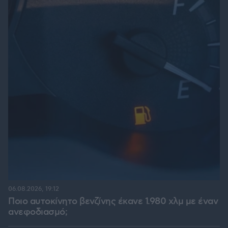
06.08.2026, 19:12
Ποιο αυτοκίνητο βενζίνης έκανε 1.980 χλμ με έναν
ανεφοδιασμό;