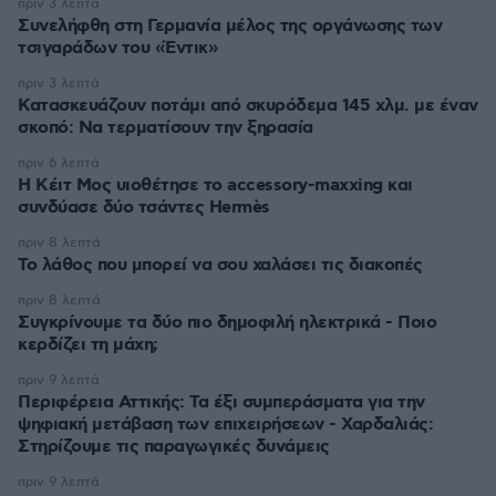
πριν 3 λεπτά
Συνελήφθη στη Γερμανία μέλος της οργάνωσης των
τσιγαράδων του «Έντικ»
πριν 3 λεπτά
Κατασκευάζουν ποτάμι από σκυρόδεμα 145 χλμ. με έναν
σκοπό: Να τερματίσουν την ξηρασία
πριν 6 λεπτά
Η Κέιτ Μος υιοθέτησε τo accessory-maxxing και
συνδύασε δύο τσάντες Hermès
πριν 8 λεπτά
Το λάθος που μπορεί να σου χαλάσει τις διακοπές
πριν 8 λεπτά
Συγκρίνουμε τα δύο πιο δημοφιλή ηλεκτρικά - Ποιο
κερδίζει τη μάχη;
πριν 9 λεπτά
Περιφέρεια Αττικής: Τα έξι συμπεράσματα για την
ψηφιακή μετάβαση των επιχειρήσεων - Χαρδαλιάς:
Στηρίζουμε τις παραγωγικές δυνάμεις
πριν 9 λεπτά