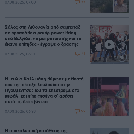
99
07.08.2026, 07:00
Σάλος στη Λιθουανία από σαμποτάζ
σε προσπάθεια ρεκόρ powerlifting
από Βελγίδα: «Είμαι ρατσιστής και το
έκανα επίτηδες» έγραψε ο δράστης
41
07.08.2026, 06:51
Loaded
:
100.00%
Η Ιουλία Καλλιμάνη θύμωσε με θεατή
που της πέταξε λουλούδια στην
Ηγουμενίτσα: Του τα επέστρεψε στο
κεφάλι και είπε «εσένα σ' αρέσει
αυτό...», δείτε βίντεο
65
07.08.2026, 06:39
Η αποκαλυπτική κατάθεση της