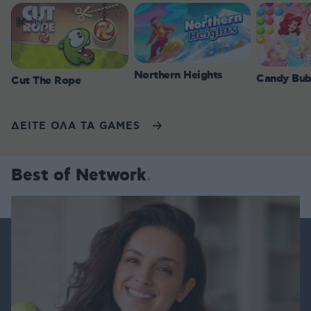
Northern Heights
Candy Bub
Cut The Rope
ΔΕΙΤΕ ΟΛΑ ΤΑ GAMES
Best of Network