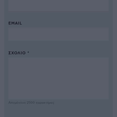
EMAIL
ΣΧΌΛΙΟ *
Απομένουν
2500
χαρακτήρες