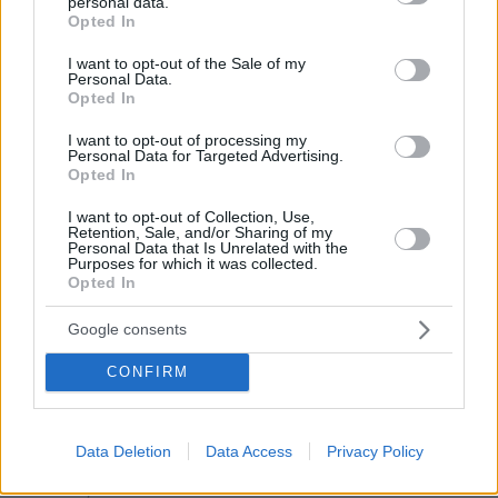
personal data.
grant or deny consent to Google and its third-party tags to
ΠΡΟΣΘΗΚΗ ΣΧΟΛΙΟΥ
Opted In
use your data for below specified purposes in below Google
Και ο δούκας σας
consent section.
I want to opt-out of the Sale of my
22.02.2022, 06:22
Personal Data.
Opted In
Ηλίθιοι δεξιοί φαρσί μιλούσε τα Αγγλικά αλλά
μοίραζε τα δις και χρεοκόπησε την χώρα με τον
I want to opt-out of processing my
Βούδα σας .Σταδιαλα.
Personal Data for Targeted Advertising.
Opted In
ΑΠΑΝΤΗΣΗ
I want to opt-out of Collection, Use,
Retention, Sale, and/or Sharing of my
τχ
Personal Data that Is Unrelated with the
Purposes for which it was collected.
21.02.2022, 23:04
Opted In
Πιο ξύλινη γλώσσα και πιο μεγάλες ποσότητες
λαϊκισμού από τον "υπεύθυνο" και "σοβαρό"
Google consents
Νικολάκη (τον και αγγλομαθη επονομαζόμενο) μόνο
ο Ζήκος.
CONFIRM
ΑΠΑΝΤΗΣΗ
Data Deletion
Data Access
Privacy Policy
G.K
21.02.2022, 22:59