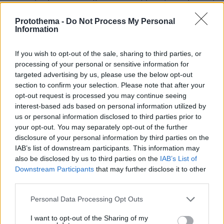
προστατεύουμε τα σύνορα. Αλλά πάντοτε
Protothema -
Do Not Process My Personal
κάποιοι άνθρωποι θα καταφέρνουν να
Information
εισέρχονται και θα πρέπει να αντιμετωπίζονται
με ανθρωπιά μέσω ενός κοινού συστήματος
If you wish to opt-out of the sale, sharing to third parties, or
ασύλου. Εάν τους δίνεται πολιτικό άσυλο θα
processing of your personal or sensitive information for
πρέπει να απαντήσουμε στο ερώτημα που
targeted advertising by us, please use the below opt-out
section to confirm your selection. Please note that after your
Αν όμως δεν λαμβάνουν
πρόκειται να ζήσουν.
opt-out request is processed you may continue seeing
άσυλο θα πρέπει να υπάρχει ένα ευρωπαϊκό
interest-based ads based on personal information utilized by
σχέδιο
για να επιστρέφουν οι άνθρωποι αυτοί
us or personal information disclosed to third parties prior to
στις χώρες καταγωγής τους. Διαφορετικά, αυτό
your opt-out. You may separately opt-out of the further
disclosure of your personal information by third parties on the
το σύστημα δεν πρόκειται να λειτουργήσει».
IAB’s list of downstream participants. This information may
also be disclosed by us to third parties on the
IAB’s List of
Για την αμυντική θωράκιση της Ελλάδας και την
Downstream Participants
that may further disclose it to other
αναβάθμιση της εγχώριας αμυντικής
third parties.
βιομηχανίας:
Please note that this website/app uses one or more Google
Personal Data Processing Opt Outs
services and may gather and store information including but
Είμαστε δημοσιονομικά υπεύθυνη κυβέρνηση.
not limited to your visit or usage behaviour. You may click to
I want to opt-out of the Sharing of my