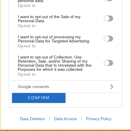
personal data.
grant or deny consent to Google and its third-party tags to
Και δεν θα είχα κάνει ποτέ αυτές τις
Opted In
use your data for below specified purposes in below Google
ανακοινώσεις, χωρίς να βεβαιωθώ, ότι τα
consent section.
I want to opt-out of the Sale of my
επόμενα δέκα έως δεκαπέντε χρόνια, επειδή
Personal Data.
Opted In
μιλάμε για ένα μακροπρόθεσμο πρόγραμμα
αποπληρωμής, ότι είμαστε σε θέση να
I want to opt-out of processing my
Personal Data for Targeted Advertising.
υποστηρίξουμε αυτές τις επενδύσεις. Πρέπει
Opted In
να επισημάνω ότι ζούμε σε μια επικίνδυνη
Η Ελλάδα θα έχει πάντα ισχυρή
γειτονιά.
I want to opt-out of Collection, Use,
Retention, Sale, and/or Sharing of my
αποτρεπτική ικανότητα. Και είναι δική μου
Personal Data that Is Unrelated with the
Purposes for which it was collected.
ευθύνη να διασφαλίσω ότι τη διατηρώ στο
Opted In
επίπεδο που πρέπει και να τη ενισχύω
.
Ανακοινώσαμε δύο μεγάλες αγορές, θα έλεγα
Google consents
και οι δύο καθυστερημένες, δεν πρέπει να
CONFIRM
ξεχνάμε ότι πάνω από δέκα χρόνια η Ελλάδα
ουσιαστικά δεν πραγματοποίησε καμία
επένδυση στις ένοπλες δυνάμεις της.
Data Deletion
Data Access
Privacy Policy