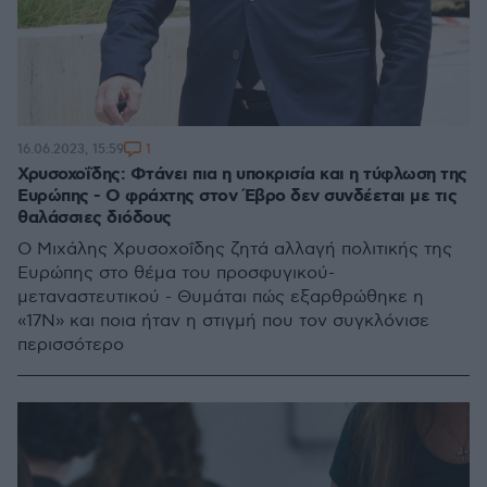
1
16.06.2023, 15:59
Χρυσοχοΐδης: Φτάνει πια η υποκρισία και η τύφλωση της
Ευρώπης - Ο φράχτης στον Έβρο δεν συνδέεται με τις
θαλάσσιες διόδους
Ο Μιχάλης Χρυσοχοΐδης ζητά αλλαγή πολιτικής της
Ευρώπης στο θέμα του προσφυγικού-
μεταναστευτικού - Θυμάται πώς εξαρθρώθηκε η
«17Ν» και ποια ήταν η στιγμή που τον συγκλόνισε
περισσότερο