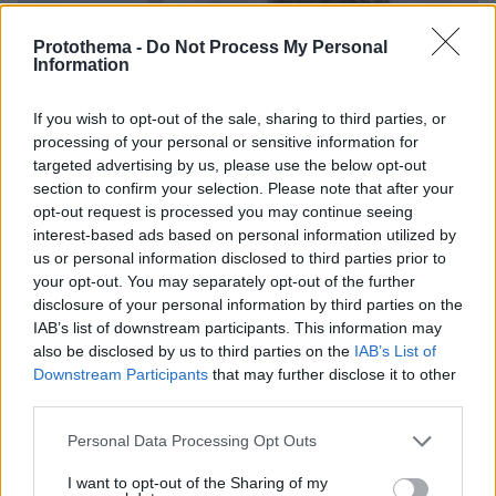
Protothema -
Do Not Process My Personal
Information
If you wish to opt-out of the sale, sharing to third parties, or
processing of your personal or sensitive information for
targeted advertising by us, please use the below opt-out
section to confirm your selection. Please note that after your
opt-out request is processed you may continue seeing
interest-based ads based on personal information utilized by
us or personal information disclosed to third parties prior to
your opt-out. You may separately opt-out of the further
disclosure of your personal information by third parties on the
IAB’s list of downstream participants. This information may
also be disclosed by us to third parties on the
IAB’s List of
74
27.07.2023, 15:02
Downstream Participants
that may further disclose it to other
Σε Αρχιτεκτονική και Ιατρική οι πιο ψηλές βάσεις
third parties.
εισαγωγής - Μεγάλη πτώση σε Ευελπίδων και Δοκίμων
Please note that this website/app uses one or more Google
Personal Data Processing Opt Outs
Άνοδος σε όλα τα τμήματα οικονομικών σπουδών και
services and may gather and store information including but
πληροφορικής - Ποιές σχολές έχουν τη χαμηλότερη
not limited to your visit or usage behaviour. You may click to
I want to opt-out of the Sharing of my