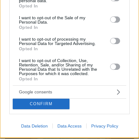
personal data.
βάση εισαγωγής κάτω από 10.000 μόρια
grant or deny consent to Google and its third-party tags to
Opted In
use your data for below specified purposes in below Google
consent section.
I want to opt-out of the Sale of my
Personal Data.
Opted In
I want to opt-out of processing my
Personal Data for Targeted Advertising.
Opted In
I want to opt-out of Collection, Use,
Retention, Sale, and/or Sharing of my
Personal Data that Is Unrelated with the
Purposes for which it was collected.
Opted In
Google consents
CONFIRM
Data Deletion
Data Access
Privacy Policy