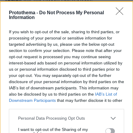
Protothema -
Do Not Process My Personal
«Έχουμε ένα φαινόμενο μιας συγκροτημένης
,
Information
σχεδόν παράλληλης δομής εξουσίας, μιας
δομής που υφίσταται»,
εξήγησε ο κ.
If you wish to opt-out of the sale, sharing to third parties, or
Γεραπετρίτης.
«Αυτά στην Ελλάδα δεν έχουν
processing of your personal or sensitive information for
targeted advertising by us, please use the below opt-out
υπάρξει»
, σημείωσε ο ίδιος.
section to confirm your selection. Please note that after your
opt-out request is processed you may continue seeing
«Μιλάμε στην
πραγματικότητα για μια
interest-based ads based on personal information utilized by
συγκροτημένη λειτουργικά δομή
, η οποία
us or personal information disclosed to third parties prior to
your opt-out. You may separately opt-out of the further
φαίνεται να ασκεί πολύ μεγάλη επίδραση,
disclosure of your personal information by third parties on the
κυρίως στη Δικαιοσύνη»
, τόνισε ο υπουργός
IAB’s list of downstream participants. This information may
Επικρατείας, κρούοντας τον κώδωνα για τη
also be disclosed by us to third parties on the
IAB’s List of
διαφύλαξη της δημοκρατίας και καλώντας για
Downstream Participants
that may further disclose it to other
third parties.
θεσμική εγρήγορση
το λόγο αυτό σε
«
».
Please note that this website/app uses one or more Google
Personal Data Processing Opt Outs
Ως δεύτερο σημαντικό στοιχείο ο
services and may gather and store information including but
not limited to your visit or usage behaviour. You may click to
I want to opt-out of the Sharing of my
Γεραπετρίτης
κ.
ιεράρχησε το
«
ντόμινο