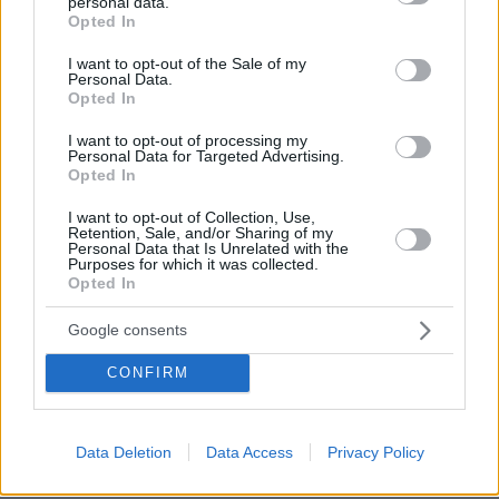
personal data.
grant or deny consent to Google and its third-party tags to
απαξίωσης και ηθικής έλλειψης
»
,
Opted In
use your data for below specified purposes in below Google
αναφερόμενος στο να
«βρίσκονται στην αρένα
consent section.
I want to opt-out of the Sale of my
της πολιτικής αντιπαράθεσης πρόσωπα του
Personal Data.
Opted In
οικογενειακού περιβάλλοντος των πολιτικών».
«Δεν είναι δυνατόν με κανένα ηθικό τρόπο να
I want to opt-out of processing my
Personal Data for Targeted Advertising.
μπαίνει σε αυτή τη συζήτηση η οικογένειά
Opted In
σου»,
υπογράμμισε ο
υπουργός επικρατείας.
I want to opt-out of Collection, Use,
Retention, Sale, and/or Sharing of my
Personal Data that Is Unrelated with the
«είναι το
Τέλος, σύμφωνα με τον κ. Γεραπετρίτη
Purposes for which it was collected.
ύφος της εξουσίας
»,
το οποίο αναδεικνύεται
Opted In
από την υπόθεση, καθώς προσιδιάζει σε ένα
Google consents
«αγοραίο ύφος».
CONFIRM
«Έχουμε εμπεδώσει ότι όσοι εμπλέκονται με
την εξουσία θα πρέπει να είναι κοντά στο
Data Deletion
Data Access
Privacy Policy
στερεότυπο που έχει διαμορφωθεί για τον
Έλληνα ότι προσπαθεί να βρει λύσεις»,