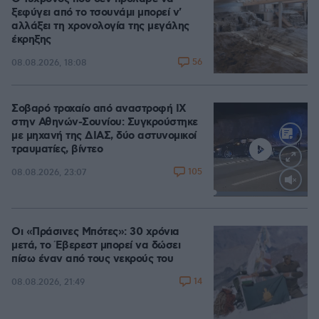
ξεφύγει από το τσουνάμι μπορεί ν'
αλλάξει τη χρονολογία της μεγάλης
έκρηξης
56
08.08.2026, 18:08
Σοβαρό τροχαίο από αναστροφή ΙΧ
στην Αθηνών-Σουνίου: Συγκρούστηκε
με μηχανή της ΔΙΑΣ, δύο αστυνομικοί
τραυματίες, βίντεο
105
08.08.2026, 23:07
Loaded
:
100.00%
Οι «Πράσινες Μπότες»: 30 χρόνια
μετά, το Έβερεστ μπορεί να δώσει
πίσω έναν από τους νεκρούς του
14
08.08.2026, 21:49