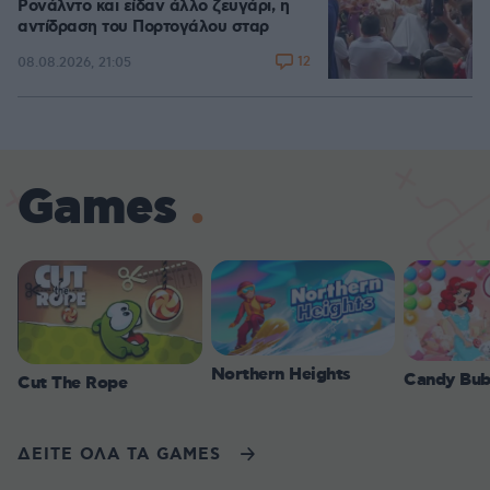
Ρονάλντο και είδαν άλλο ζευγάρι, η
αντίδραση του Πορτογάλου σταρ
12
08.08.2026, 21:05
Games
Northern Heights
Candy Bub
Cut The Rope
ΔΕΙΤΕ ΟΛΑ ΤΑ GAMES