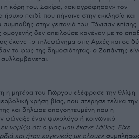
αι η κόρη του, Σακίρα, «σκιαγράφησαν» τον
α ήσυχο παιδί, που πήγαινε στην εκκλησία και
α συμπαθής στην γειτονιά του. Τόνισαν επίσης
ς ομογενής δεν απειλούσε κανέναν με το σπαθ
νας έκανε το τηλεφώνημα στις Αρχές και σε δ
ίδαν το φως της δημοσιότητας, ο Ζαπάντης είν
 συλλαμβάνεται.
η η μητέρα του Γιώργου εξέφρασε την θλίψη
περβολική χρήση βίας, που στέρησε τελικά την
 της και δήλωσε απογοητευμένη που η
ν φώναξε έναν ψυχολόγο ή κοινωνικό
εν νομίζω ότι ο γιος μου έκανε λάθος. Είχε
ρδιά και ήταν ευγενικός με όλους»
συμπλήρω