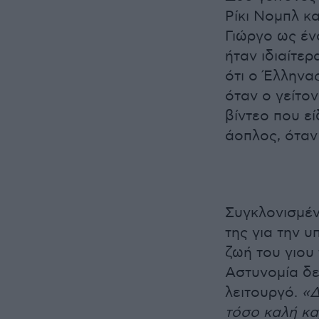
Ρίκι Νομπλ κ
Γιώργο ως έν
ήταν ιδιαίτερ
ότι ο Έλληνα
όταν ο γείτο
βίντεο που ε
άοπλος, όταν
Συγκλονισμέν
της για την υ
ζωή του γιου
Αστυνομία δε
λειτουργό.
«Δ
τόσο καλή κα