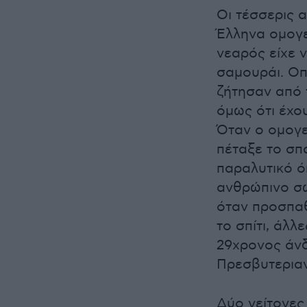
Οι τέσσερις 
Έλληνα ομογε
νεαρός είχε 
σαμουράι. Οπ
ζήτησαν από 
όμως ότι έχο
Όταν ο ομογε
πέταξε το σπα
παραλυτικό ό
ανθρώπινο σώ
όταν προσπα
το σπίτι, άλ
29χρονος άνδ
Πρεσβυτερια
Δύο γείτονες