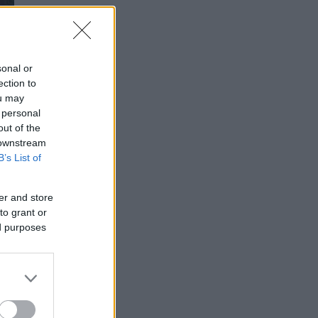
sonal or
ection to
ou may
 personal
out of the
 downstream
B’s List of
er and store
to grant or
ed purposes