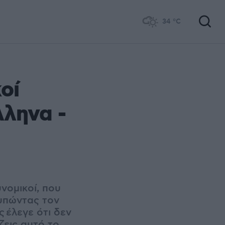
34
°C
οί
λληνα -
νομικοί, που
τυπώντας τον
υς
έλεγε ότι δεν
ζεις αυτό το