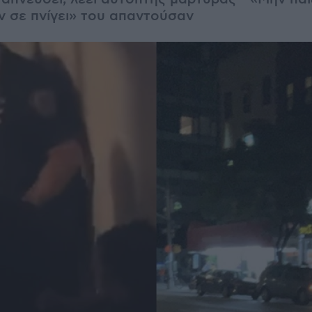
εν σε πνίγει» του απαντούσαν