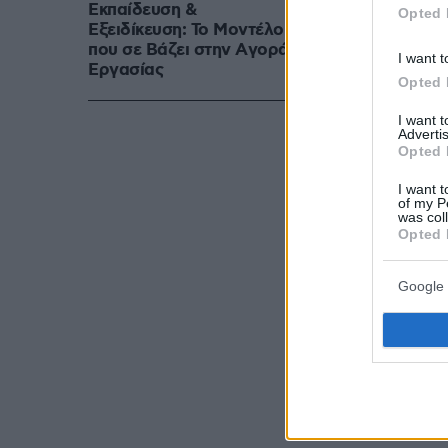
Εκπαίδευση &
Opted 
Εξειδίκευση: Το Mοντέλο
που σε Bάζει στην Aγορά
I want t
Eργασίας
Opted 
I want 
Advertis
Opted 
I want t
of my P
was col
Opted 
Ήταν ιδιαίτερ
έμενε μαζί με
Google 
πάσχει από σ
δικαιώματα σ
ο οποίος είπ
ήταν αρκετό γ
όργανα της τ