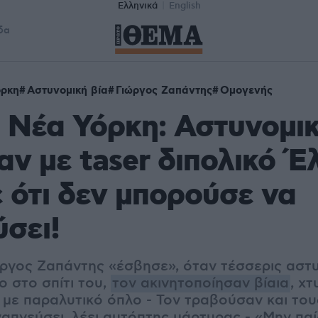
Ελληνικά
English
δα
όρκη
Αστυνομική βία
Γιώργος Ζαπάντης
Ομογενής
 Νέα Υόρκη: Αστυνομικ
ν με taser διπολικό Έ
ότι δεν μπορούσε να
σει!
ργος Ζαπάντης «έσβησε», όταν τέσσερις αστυ
ο στο σπίτι του,
τον ακινητοποίησαν βίαια
, χ
 με παραλυτικό όπλο - Τον τραβούσαν και το
απνεύσει, λέει αυτόπτης μάρτυρας - «Μην παί