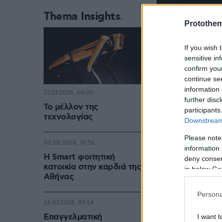
Thema Insights
Protothe
If you wish 
sensitive in
confirm you
continue se
information 
27.07.2026, 06:00
further disc
Το μέλλον της
participants
τεχνολογίας
Downstream 
Please note
03.08.2026, 10:56
information 
Η Smart φοιτητική
deny consent
κατοικία στην καρδιά της
in below Go
Αθήνας
Persona
26.07.2026, 09:54
Επαγγελματική
I want t