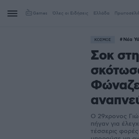
Games
Όλες οι Ειδήσεις
Ελλάδα
Πρωτοσέλι
Νέα Υ
ΚΟΣΜΟΣ
Σοκ στη
σκότωσα
Φώναζε 
αναπνεύ
Ο 29χρονος Γιώ
πήγαν για έλεγχ
τέσσερις φορές
μπορούσε να αν