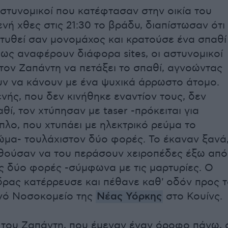
αστυνομικοί που κατέφτασαν στην οικία του
νή χθες στις 21:30 το βράδυ, διαπίστωσαν ότι
ντυθεί σαν μονομάχος και κρατούσε ένα σπαθί
ως αναφέρουν διάφορα sites, οι αστυνομικοί
τον Ζαπάντη να πετάξει το σπαθί, αγνοώντας
υν να κάνουν με ένα ψυχικά άρρωστο άτομο.
νής, που δεν κινήθηκε εναντίον τους, δεν
θί, τον χτύπησαν με taser -πρόκειται για
πλο, που χτυπάει με ηλεκτρικό ρεύμα το
μα- τουλάχιστον δύο φορές. Το έκαναν ξανά
θούσαν να του περάσουν χειροπέδες έξω από
λες δύο φορές -σύμφωνα με τις μαρτυρίες. Ο
ρας κατέρρευσε και πέθανε καθ' οδόν προς 
νό Νοσοκομείο της
Νέας Υόρκης
στο Κουίνς.
 του Ζαπάντη, που έμεναν έναν όροφο πάνω, 