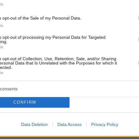
In
o opt-out of the Sale of my Personal Data.
In
to opt-out of processing my Personal Data for Targeted
ing.
In
o opt-out of Collection, Use, Retention, Sale, and/or Sharing
ersonal Data that Is Unrelated with the Purposes for which it
lected.
In
α αγαπητός στην γειτονιά του Κουίνς, όπου
 την μητέρα του και την αδερφή του, η οποία
consents
ύνδρομο Ντάουν, και δεν δεν είχε δώσει ποτέ
τις Αρχές. Το τηλεφώνημα, όμως, ενός γείτονα
CONFIRM
ε στην Αστυνομία ότι ο Ζαπάντης οπλοφορεί,
ια να εκτυλιχθεί άλλο ένα περιστατικό βίας α
Data Deletion
Data Access
Privacy Policy
αξης.