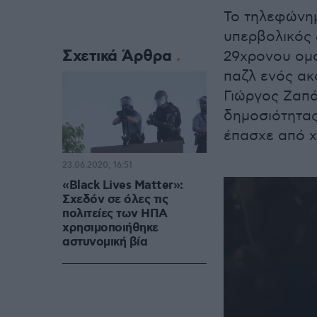
Το τηλεφώνημ
υπερβολικός 
Σχετικά Άρθρα
29χρονου ομο
παζλ ενός ακ
Γιώργος Ζαπά
δημοσιότητας 
έπασχε από χ
23.06.2020, 16:51
«Black Lives Matter»:
Σχεδόν σε όλες τις
πολιτείες των ΗΠΑ
χρησιμοποιήθηκε
αστυνομική βία