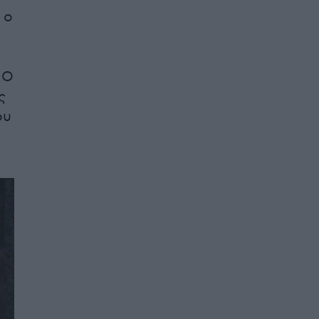
 ο
 Ο
ς
ου