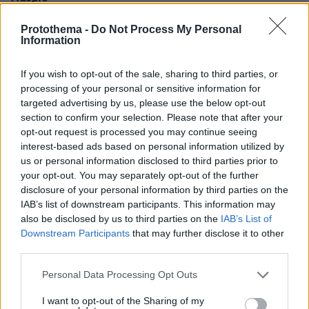
Protothema -
Do Not Process My Personal
ΔΕΙΤΕ ΟΛΕΣ ΤΙΣ ΕΙΔΗΣΕΙΣ
Information
If you wish to opt-out of the sale, sharing to third parties, or
processing of your personal or sensitive information for
ΤΑ ΠΙΟ ΔΗΜΟΦΙΛΗ
targeted advertising by us, please use the below opt-out
section to confirm your selection. Please note that after your
opt-out request is processed you may continue seeing
interest-based ads based on personal information utilized by
us or personal information disclosed to third parties prior to
your opt-out. You may separately opt-out of the further
disclosure of your personal information by third parties on the
IAB’s list of downstream participants. This information may
also be disclosed by us to third parties on the
IAB’s List of
Downstream Participants
that may further disclose it to other
third parties.
Please note that this website/app uses one or more Google
Personal Data Processing Opt Outs
services and may gather and store information including but
not limited to your visit or usage behaviour. You may click to
I want to opt-out of the Sharing of my