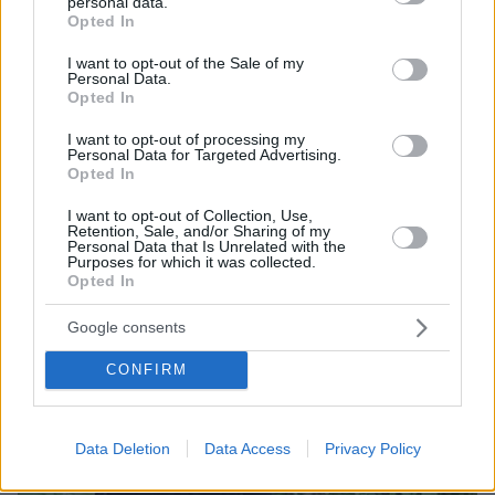
personal data.
grant or deny consent to Google and its third-party tags to
Opted In
use your data for below specified purposes in below Google
consent section.
I want to opt-out of the Sale of my
Personal Data.
Opted In
I want to opt-out of processing my
Personal Data for Targeted Advertising.
Opted In
07.08.2026, 13:17
Ο οδηγός του φορτηγού περιγράφει πώς έγινε το
I want to opt-out of Collection, Use,
τροχαίο με τους νεκρούς μάνα και γιο στις Σέρρες,
Retention, Sale, and/or Sharing of my
Personal Data that Is Unrelated with the
η 43χρονη και ο 21χρονος πήγαιναν μαζί για
Purposes for which it was collected.
δουλειά
Opted In
Google consents
CONFIRM
Data Deletion
Data Access
Privacy Policy