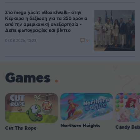
Στο mega yacht «Boardwalk» στην
Κέρκυρα η δεξίωση για τα 250 χρόνια
από την αμερικανική ανεξαρτησία -
Δείτε φωτογραφίες και βίντεο
8
07.08.2026, 13:23
Games
Northern Heights
Candy Bub
Cut The Rope