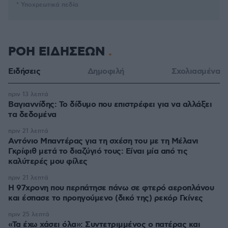
* Υποχρεωτικά πεδία
ΡΟΗ ΕΙΔΗΣΕΩΝ
Ειδήσεις
Δημοφιλή
Σχολιασμένα
πριν 13 λεπτά
Βαγιαννίδης: Το δίδυμο που επιστρέφει για να αλλάξει
τα δεδομένα
πριν 21 λεπτά
Αντόνιο Μπαντέρας για τη σχέση του με τη Μέλανι
Γκρίφιθ μετά το διαζύγιό τους: Είναι μία από τις
καλύτερές μου φίλες
πριν 21 λεπτά
Η 97χρονη που περπάτησε πάνω σε φτερό αεροπλάνου
και έσπασε το προηγούμενο (δικό της) ρεκόρ Γκίνες
πριν 25 λεπτά
«Τα έχω χάσει όλα»: Συντετριμμένος ο πατέρας και