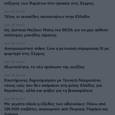
σύζυγος των θυμάτων στο τροχαίο στις Σέρρες
πριν 25 λεπτά
Τέλος οι πινακίδες αυτοκινήτων στην Ελλάδα
πριν 26 λεπτά
Ιός Δυτικού Νείλου: Μάχη του ΕΚΕΑ για να μην χαθούν
πολύτιμες μονάδες αίματος
πριν 28 λεπτά
Ανατριχιαστικό video: Live η μετωπική σύγκρουση ΙΧ με
φορτηγό στις Σέρρες
πριν 32 λεπτά
Ιδιωτικότητα, το νέο πρόσωπο της ευεξίας
πριν 35 λεπτά
Επιστήμονες δημιούργησαν με Τεχνητή Νοημοσύνη
νέους ιούς που δεν υπάρχουν στη φύση: Ελπίδες για
θεραπείες, αλλά και φόβοι για τη βιοασφάλεια
πριν 35 λεπτά
Με γεμάτα πλοία η έξοδος των αδειούχων: Πάνω από
129.000 επιβάτες αναχωρούν από Πειραιά, Ραφήνα και
Λαύριο