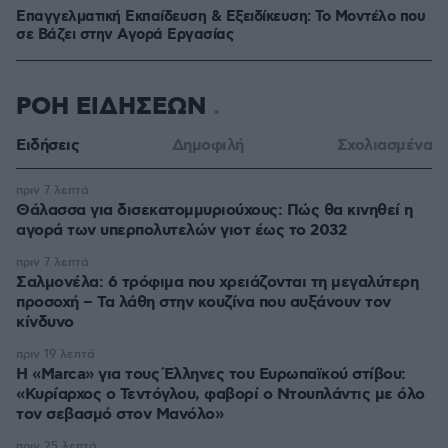
Επαγγελματική Εκπαίδευση & Εξειδίκευση: Το Mοντέλο που
σε Bάζει στην Aγορά Eργασίας
ΡΟΗ ΕΙΔΗΣΕΩΝ
Ειδήσεις
Δημοφιλή
Σχολιασμένα
πριν 7 λεπτά
Θάλασσα για δισεκατομμυριούχους: Πώς θα κινηθεί η
αγορά των υπερπολυτελών γιοτ έως το 2032
πριν 7 λεπτά
Σαλμονέλα: 6 τρόφιμα που χρειάζονται τη μεγαλύτερη
προσοχή – Τα λάθη στην κουζίνα που αυξάνουν τον
κίνδυνο
πριν 19 λεπτά
Η «Marca» για τους Έλληνες του Ευρωπαϊκού στίβου:
«Κυρίαρχος ο Τεντόγλου, φαβορί ο Ντουπλάντις με όλο
τον σεβασμό στον Μανόλο»
πριν 25 λεπτά