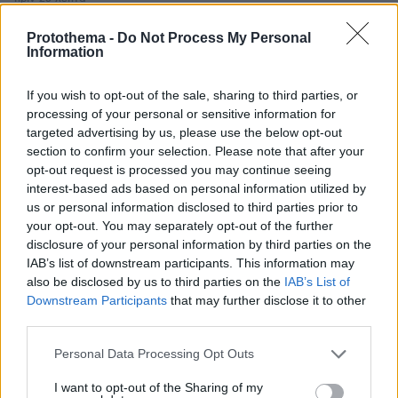
Γιαννακόπουλος για την αντιπαλότητα με τον
Ολυμπιακό: «Πριν 10 χρόνια φώναζαν οφσάιντ, δεν
Protothema -
Do Not Process My Personal
ήξεραν ότι η μπάλα του μπάσκετ είναι πορτοκαλί»
Information
πριν 27 λεπτά
If you wish to opt-out of the sale, sharing to third parties, or
Οι σωστές προετοιμασίες που πρέπει να κάνετε για
processing of your personal or sensitive information for
διακοπές χωρίς το κατοικίδιό σας
targeted advertising by us, please use the below opt-out
πριν 27 λεπτά
section to confirm your selection. Please note that after your
Μεγάλη φωτιά σε δάσος στο Μουζάκι Ηλείας,
opt-out request is processed you may continue seeing
επιχειρούν 105 πυροσβέστες και 9 εναέρια, δείτε βίντεο
interest-based ads based on personal information utilized by
και φωτογραφίες
us or personal information disclosed to third parties prior to
your opt-out. You may separately opt-out of the further
πριν 29 λεπτά
Ο γαστρονομικός χάρτης της Ίου -Μικρά «θαύματα» από
disclosure of your personal information by third parties on the
αλεύρι και νερό, τα τυριά, η μελισσοκομία
IAB’s list of downstream participants. This information may
also be disclosed by us to third parties on the
IAB’s List of
πριν 37 λεπτά
Downstream Participants
that may further disclose it to other
5 τρόποι να βρούμε την ευτυχία μετά τα 50, σύμφωνα
third parties.
με μια ψυχολόγο
Please note that this website/app uses one or more Google
Personal Data Processing Opt Outs
πριν 40 λεπτά
services and may gather and store information including but
Χαμόγελο του Παιδιού: Εξαφανίστηκε 13χρονος από
not limited to your visit or usage behaviour. You may click to
I want to opt-out of the Sharing of my
χώρο φιλοξενίας ασυνόδευτων ανηλίκων στα Εξάρχεια