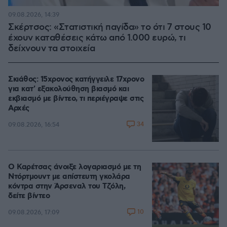
09.08.2026, 14:39
Σκέρτσος: «Στατιστική παγίδα» το ότι 7 στους 10
έχουν καταθέσεις κάτω από 1.000 ευρώ, τι
δείχνουν τα στοιχεία
Σκιάθος: 15χρονος κατήγγειλε 17χρονο
για κατ' εξακολούθηση βιασμό και
εκβιασμό με βίντεο, τι περιέγραψε στις
Αρχές
34
09.08.2026, 16:54
Ο Καρέτσας άνοιξε λογαριασμό με τη
Ντόρτμουντ με απίστευτη γκολάρα
κόντρα στην Άρσεναλ του Τζόλη,
δείτε βίντεο
10
09.08.2026, 17:09