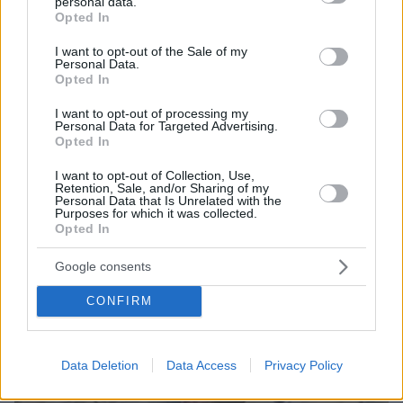
personal data.
grant or deny consent to Google and its third-party tags to
Opted In
πριν 43 λεπτά
use your data for below specified purposes in below Google
Τραγωδία στη Νέα Υόρκη: Νεκροί βρέφος 5 μηνών και
consent section.
I want to opt-out of the Sale of my
27χρονη μετά από ανατροπή σκάφους κοντά στο Νησί
Personal Data.
της Ελευθερίας, δείτε βίντεο
Opted In
I want to opt-out of processing my
ΔΕΙΤΕ ΟΛΕΣ ΤΙΣ ΕΙΔΗΣΕΙΣ
Personal Data for Targeted Advertising.
Opted In
I want to opt-out of Collection, Use,
Retention, Sale, and/or Sharing of my
Personal Data that Is Unrelated with the
ΤΑ ΠΙΟ ΔΗΜΟΦΙΛΗ
Purposes for which it was collected.
Opted In
Google consents
CONFIRM
Data Deletion
Data Access
Privacy Policy