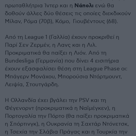
Νάπολι
πρωταθλήτρια Ίντερ και η
ενώ θα
δοθούν άλλες δύο θέσεις τις οποίες διεκδικούν
Μίλαν, Ρόμα (70β), Κόμο, Γιουβέντους (68).
Από τη League 1 (Γαλλία) έχουν προκριθεί η
Παρί Σεν Ζερμέν, η Λανς και η Λιλ.
Προκριματικά θα παίξει η Λιόν. Από τη
Bundesliga (Γερμανία) που δίνει 4 εισιτήρια
έχουν εξασφαλίσει θέση στη League Phase οι:
Μπάγερν Μονάχου, Μπορούσια Ντόρτμουντ,
Λειψία, Στουτγάρδη.
Η Ολλανδία έχει βγάλει την PSV και τη
Φέγενορντ (προκριματικά η Ναϊμέγκεν), η
Πορτογαλία την Πόρτο (θα παίξει προκριματικά
η Σπόρτινγκ), η Ουκρανία τη Σαχτάρ Ντόνετσκ,
η Τσεχία την Σλάβια Πράγας και η Τουρκία την