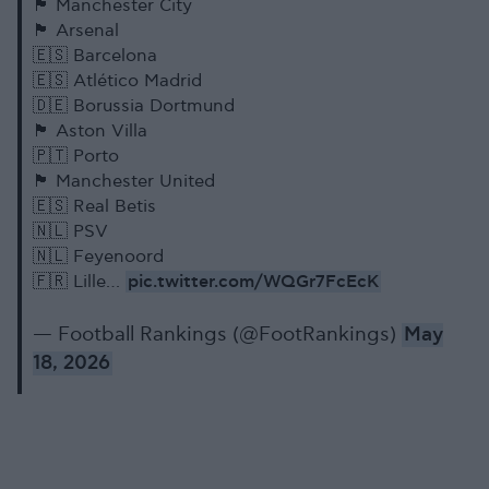
🏴󠁧󠁢󠁥󠁮󠁧󠁿 Manchester City
🏴󠁧󠁢󠁥󠁮󠁧󠁿 Arsenal
🇪🇸 Barcelona
🇪🇸 Atlético Madrid
🇩🇪 Borussia Dortmund
🏴󠁧󠁢󠁥󠁮󠁧󠁿 Aston Villa
🇵🇹 Porto
🏴󠁧󠁢󠁥󠁮󠁧󠁿 Manchester United
🇪🇸 Real Betis
🇳🇱 PSV
🇳🇱 Feyenoord
pic.twitter.com/WQGr7FcEcK
🇫🇷 Lille…
— Football Rankings (@FootRankings)
May
18, 2026