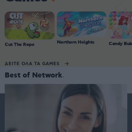
Northern Heights
Candy Bub
Cut The Rope
ΔΕΙΤΕ ΟΛΑ ΤΑ GAMES
Best of Network