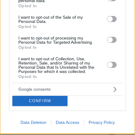
personal data.
grant or deny consent to Google and its third-party tags to
στο Παλαιό Φάληρο
Opted In
use your data for below specified purposes in below Google
πριν 26 λεπτά
consent section.
I want to opt-out of the Sale of my
Διακοπές σε 5 δροσερούς προορισμούς της Ελλάδας,
Personal Data.
με έντονα τα χρώματα της Φύσης
Opted In
πριν 37 λεπτά
I want to opt-out of processing my
Η εμπειρία σε 5 σπουδαία εστιατόρια της Σαντορίνης
Personal Data for Targeted Advertising.
Opted In
πριν 40 λεπτά
Φρουροί της Επανάστασης: Το άνοιγμα των Στενών του
I want to opt-out of Collection, Use,
Ορμούζ δεν σχετίζεται με τις διαπραγματεύσεις
Retention, Sale, and/or Sharing of my
Personal Data that Is Unrelated with the
Τεχεράνης - Ομάν
Purposes for which it was collected.
Opted In
ΔΕΙΤΕ ΟΛΕΣ ΤΙΣ ΕΙΔΗΣΕΙΣ
Google consents
CONFIRM
ΤΑ ΠΙΟ ΔΗΜΟΦΙΛΗ
Data Deletion
Data Access
Privacy Policy