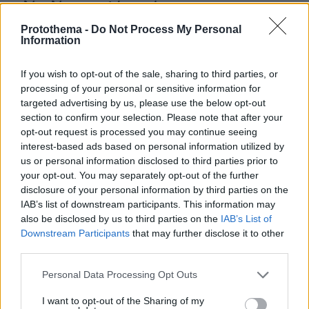
πολύ καλύτερος απ’ ό,τι περίμενα
πριν 15 λεπτά
Protothema -
Do Not Process My Personal
Information
Τι θα συμβεί αν πίνουμε ένα σφηνάκι ελαιόλαδο κάθε
μέρα – Απαντά η Λίνσει που το δοκίμασε για 2
εβδομάδες
If you wish to opt-out of the sale, sharing to third parties, or
processing of your personal or sensitive information for
πριν 16 λεπτά
targeted advertising by us, please use the below opt-out
Δεκαπέντε ταινίες που δεν μπορούμε να σταματήσουμε
section to confirm your selection. Please note that after your
να βλέπουμε ξανά και ξανά
opt-out request is processed you may continue seeing
πριν 16 λεπτά
interest-based ads based on personal information utilized by
Ο σωστός τρόπος να αφαιρέσετε ένα τσιμπούρι από τον
us or personal information disclosed to third parties prior to
σκύλο σας
your opt-out. You may separately opt-out of the further
disclosure of your personal information by third parties on the
πριν 16 λεπτά
Πώς να βουρτσίζετε τη γάτα σας χωρίς να την ενοχλεί
IAB’s list of downstream participants. This information may
also be disclosed by us to third parties on the
IAB’s List of
πριν 21 λεπτά
Downstream Participants
that may further disclose it to other
Συνέντευξη ποταμός του Χάντερ Μπάιντεν: Ο πατέρας
third parties.
μου έχει μεταστάσεις στα οστά - Έπινα 4 λίτρα βότκα τη
μέρα, κάπνιζα κρακ κάθε 15 λεπτά
Please note that this website/app uses one or more Google
Personal Data Processing Opt Outs
services and may gather and store information including but
πριν 25 λεπτά
not limited to your visit or usage behaviour. You may click to
I want to opt-out of the Sharing of my
Συνελήφθη ένα ακόμη μέλος της συμμορίας του «Έντικ»