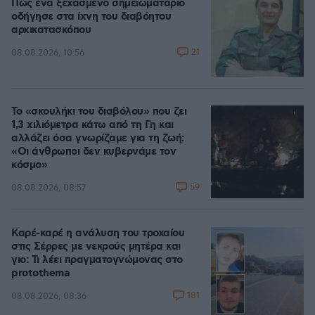
Πώς ένα ξεχασμένο σημειωματάριο
οδήγησε στα ίχνη του διαβόητου
αρχικατασκόπου
21
08.08.2026, 10:56
Το «σκουλήκι του διαβόλου» που ζει
1,3 χιλιόμετρα κάτω από τη Γη και
αλλάζει όσα γνωρίζαμε για τη ζωή:
«Οι άνθρωποι δεν κυβερνάμε τον
κόσμο»
59
08.08.2026, 08:57
Καρέ-καρέ η ανάλυση του τροχαίου
στις Σέρρες με νεκρούς μητέρα και
γιο: Τι λέει πραγματογνώμονας στο
protothema
181
08.08.2026, 08:36