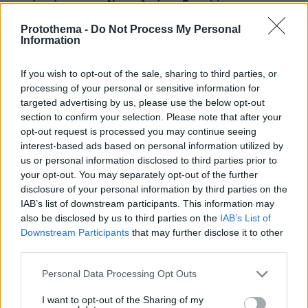
εμφάνισή του στον Α' ημιτελικό της Eurovision
Protothema -
Do Not Process My Personal
Information
Thema Insights
If you wish to opt-out of the sale, sharing to third parties, or
processing of your personal or sensitive information for
targeted advertising by us, please use the below opt-out
section to confirm your selection. Please note that after your
opt-out request is processed you may continue seeing
interest-based ads based on personal information utilized by
us or personal information disclosed to third parties prior to
your opt-out. You may separately opt-out of the further
disclosure of your personal information by third parties on the
IAB’s list of downstream participants. This information may
also be disclosed by us to third parties on the
IAB’s List of
Downstream Participants
that may further disclose it to other
third parties.
Please note that this website/app uses one or more Google
Personal Data Processing Opt Outs
services and may gather and store information including but
not limited to your visit or usage behaviour. You may click to
I want to opt-out of the Sharing of my