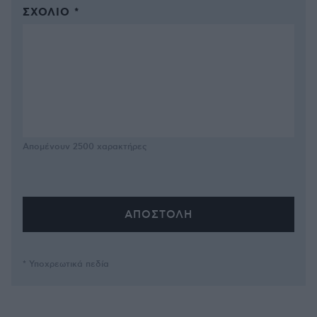
ΣΧΌΛΙΟ *
Απομένουν
2500
χαρακτήρες
* Υποχρεωτικά πεδία