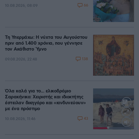
66
10.08.2026, 08:09
Τη Υπερμάχω: Η νύχτα του Αυγούστου
πριν από 1.400 χρόνια, που γέννησε
τον Ακάθιστο Ύμνο
138
09.08.2026, 22:48
Όλα καλά για το... ελικοδρόμιο
Σαρακήνικο: Χειριστής και ιδιοκτήτης
έστειλαν δικηγόρο και «κινδυνεύουν»
με ένα πρόστιμο
43
10.08.2026, 11:46
Loaded
:
100.00%