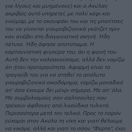
για λίγους και μυημένους) και ο Ακύλας
ακριβώς αυτό υπηρετεί, με πολύ κέφι και
χιούμορ, με το σκουφάκι του και τις μποτίτσες
του να γίνονται γιουροβιζιονικά γκάτζετ πριν
καν ανέβει στη διαγωνιστική σκηνή. Ήδη
πέτυχε. Ήδη άφησε αποτύπωμα. Η
καρτουνίστικη φιγούρα του, όχι η φωνή του.
Αυτή δεν την καλοακούσαμε, αλλά δεν νομίζω
ότι ήταν προτεραιότητα. Αφορμή είναι το
τραγούδι του για να στηθεί το απόλυτο
γιουροβιζιονικό οικοδόμημα, νομίζω μοναδικό
απ' όσα έχουμε δει μέχρι σήμερα. Με απ' όλα.
Με συμβολισμούς σαν σαλτσούλες που
τρέχουν άφθονες από λιχούδικα τυλιχτά.
Περισσότερα μετά τον τελικό. Προς το παρόν
εύχομαι στον Ακύλα τη νίκη και γιατί θέλουμε
να νικάμε, αλλά και γιατί το σόου "Φερτο", έχει