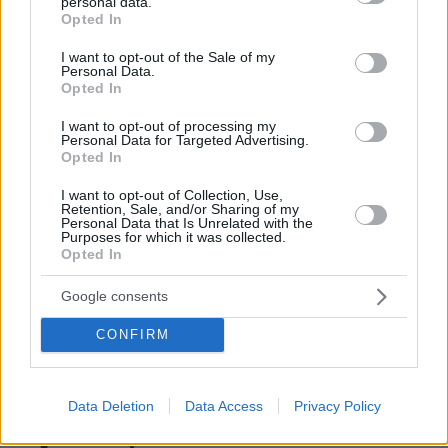
personal data.
grant or deny consent to Google and its third-party tags to
Opted In
use your data for below specified purposes in below Google
consent section.
I want to opt-out of the Sale of my
Personal Data.
06.08.2026, 10:52
Opted In
Από μαθητής, φοιτητής σε άλλη πόλη!
I want to opt-out of processing my
Personal Data for Targeted Advertising.
05.08.2026, 08:38
Opted In
H Kaizen Gaming στο Παγκόσμιο Kύπελλο: Μία
διοργάνωση, δώδεκα πόλεις, χιλιάδες κοινές στιγμές
I want to opt-out of Collection, Use,
Retention, Sale, and/or Sharing of my
Personal Data that Is Unrelated with the
Purposes for which it was collected.
04.08.2026, 11:20
Opted In
Πώς μια απλή ιδέα εξελίχθηκε σε κορυφαίο θεσμό
ρομποτικής στην Ελλάδα
Google consents
ΣΧΟΛΙΑ
(15)
CONFIRM
ΠΡΟΣΘΗΚΗ ΣΧΟΛΙΟΥ
Data Deletion
Data Access
Privacy Policy