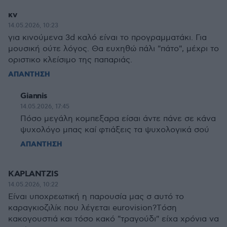
κν
14.05.2026, 10:23
για κινούμενα 3d καλό είναι το προγραμματάκι. Για
μουσική ούτε λόγος. Θα ευχηθώ πάλι "πάτο", μέχρι το
οριστικο κλείσιμο της παπαριάς.
ΑΠΑΝΤΗΣΗ
Giannis
14.05.2026, 17:45
Πόσο μεγάλη κομπεξαρα είσαι άντε πάνε σε κάνα
ψυχολόγο μπας καί φτιάξεις τα ψυχολογικά σού
ΑΠΑΝΤΗΣΗ
KAPLANTZIS
14.05.2026, 10:22
Είναι υποχρεωτική η παρουσία μας σ αυτό το
καραγκιοζιλίκ που λέγεται eurovision?Tόση
κακογουστιά και τόσο κακό "τραγούδι" είχα χρόνια να