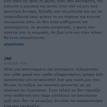
Εχει δικιο ως προς τη φωνη, ηταν σαν ανυπαρκτη, την
καλυπτε η μουσικη και αυτος ηταν σαν να μην ειχε
φωνητικη δυναμη, δηλαδη σαν να μιλουσε και οχι να
τραγουδουσε.Ισως φταινε το οτι χορευει και κινειται
συγχρονως οπου αν δεν εισαι μαθημενος και
προπνημενος, σε φυσικη κατασταση, η φωνη σου
χανεται απο τη κουραση. Αν βγει ετσι και στον τελικο
θα ειναι απογοητευση.
ΑΠΑΝΤΗΣΗ
JAD
14.05.2026, 11:24
Άλλη μια αποτυχημένη και ανύπαρκτη τηλεκριτικός
που κάθε φορά που νιώθει εξαφανισμένη γράφει κάτι
προκλητικό για να ακουστεί! Άσε μας κυρά μου που
θα μας το παίξεις και ποιοτική κρίνοντας ως μη
ποιοτική την Eurovision. Στην τελική αν δεν ταιριάζει
στην αισθητική σου πάψε επιτέλους να ασχολείσαι
μαζί σου, δεν το γνωρίζεις ότι είσαι πιο καρακατινάρα
έτσι που σχολιάζεις;