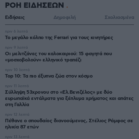
ΡΟΗ ΕΙΔΗΣΕΩΝ
Ειδήσεις
Δημοφιλή
Σχολιασμένα
πριν 6 λεπτά
Το μεγάλο κόλπο της Ferrari για τους κινητήρες
πριν 9 λεπτά
Οι μελιτζάνες του καλοκαιριού: 15 φαγητά που
«μοσχοβολούν» ελληνικό τραπέζι
πριν 10 λεπτά
Top 10: Τα πιο έξυπνα ζώα στον κόσμο
πριν 11 λεπτά
Σύλληψη 53χρονου στο «Ελ.Βενιζέλος» με δύο
ευρωπαϊκά εντάλματα για ξέπλυμα χρήματος και απάτες
στη Γαλλία
πριν 12 λεπτά
Πέθανε ο σπουδαίος διανοούμενος, Στέλιος Ράμφος σε
ηλικία 87 ετών
πριν 13 λεπτά