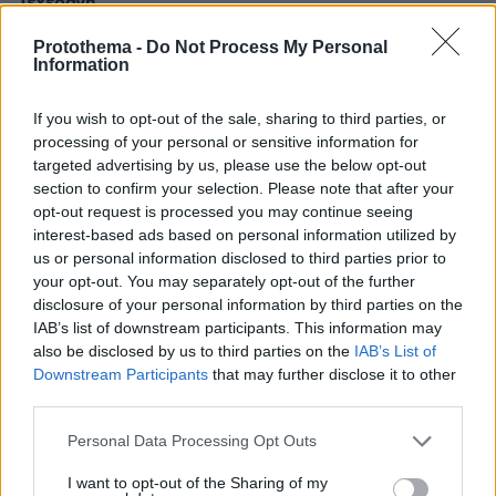
Τεχεράνη
πριν 23 λεπτά
Protothema -
Do Not Process My Personal
Ευρωπαϊκό Πρωτάθλημα Στίβου: Ο σοβαρός
Information
τραυματισμός του Φουρλάνι, έφυγε σε καροτσάκι από
το στάδιο, δείτε βίντεο
If you wish to opt-out of the sale, sharing to third parties, or
πριν 23 λεπτά
processing of your personal or sensitive information for
Καταζητούμενος από την Ιντερπόλ ο νέος επικεφαλής
targeted advertising by us, please use the below opt-out
του Συμβουλίου Ασφαλείας του Ιράν: Είχε ρόλο σε
section to confirm your selection. Please note that after your
τρομοκρατική επίθεση στην Αργεντινή με 85 νεκρούς
opt-out request is processed you may continue seeing
interest-based ads based on personal information utilized by
πριν 26 λεπτά
us or personal information disclosed to third parties prior to
Kim Kardashian και Lewis Hamilton: Οι φωτογραφίες
your opt-out. You may separately opt-out of the further
που μοιράστηκαν στα social media από το καλοκαίρι
disclosure of your personal information by third parties on the
τους
IAB’s list of downstream participants. This information may
πριν 26 λεπτά
also be disclosed by us to third parties on the
IAB’s List of
Πώς πρέπει να μιλάτε στη γάτα σας για να σας
Downstream Participants
that may further disclose it to other
καταλαβαίνει
third parties.
πριν 26 λεπτά
Please note that this website/app uses one or more Google
Personal Data Processing Opt Outs
Αχινός: Όλα όσα πρέπει να γνωρίζετε για τον εκλεκτό
services and may gather and store information including but
μεζέ της θάλασσας
not limited to your visit or usage behaviour. You may click to
I want to opt-out of the Sharing of my