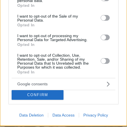
personal data.
πριν 28 λεπτά
grant or deny consent to Google and its third-party tags to
Opted In
Πολύ υψηλός κίνδυνος πυρκαγιάς αύριο (11/8) σε Αττική
use your data for below specified purposes in below Google
και άλλες τέσσερις περιοχές
consent section.
I want to opt-out of the Sale of my
Personal Data.
Opted In
ΔΕΙΤΕ ΟΛΕΣ ΤΙΣ ΕΙΔΗΣΕΙΣ
I want to opt-out of processing my
Personal Data for Targeted Advertising.
Opted In
ΤΑ ΠΙΟ ΔΗΜΟΦΙΛΗ
I want to opt-out of Collection, Use,
Retention, Sale, and/or Sharing of my
Personal Data that Is Unrelated with the
Purposes for which it was collected.
Opted In
Google consents
CONFIRM
Data Deletion
Data Access
Privacy Policy