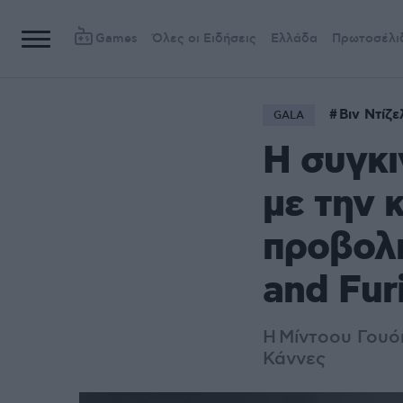
Games
Όλες οι Ειδήσεις
Ελλάδα
Πρωτοσέλι
Βιν Ντίζε
GALA
Η συγκι
με την 
προβολή
and Fur
Η Μίντοου Γουόκ
Κάννες