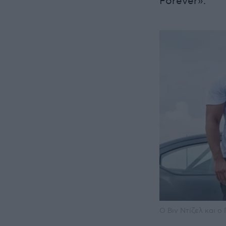
Forever».
O Βιν Ντίζελ και ο