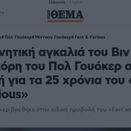
Ελληνικά
English
δα
λ
Πολ Γουόκερ
Μίντοου Γουόκερ
Fast & Furious
νητική αγκαλιά του Βιν
κόρη του Πολ Γουόκερ 
 για τα 25 χρόνια του 
ious»
ερ βρέθηκε στην ειδική προβολή του «Fast an