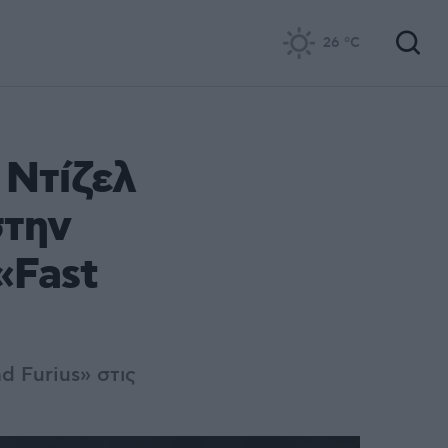
26
°C
 Ντίζελ
στην
«Fast
d Furius» στις