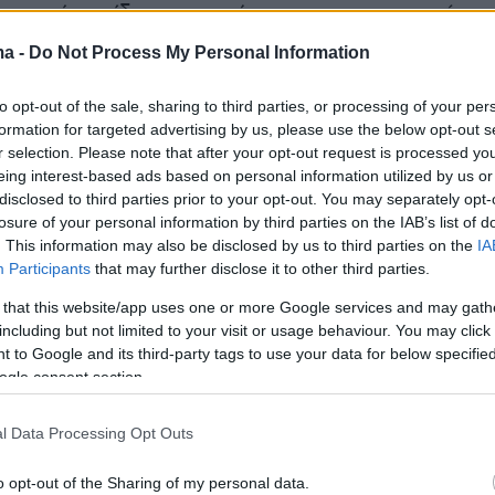
ερε ότι η ίδια χαρακτήρισε το καστ «
πηγή
νώ της είπε πως ο πατέρας της θα ήταν «
πολύ
ma -
Do Not Process My Personal Information
για εκείνη, με τους δύο να αγκαλιάζονται
εν μέσω
θερμού χειροκροτήματος.
to opt-out of the sale, sharing to third parties, or processing of your per
formation for targeted advertising by us, please use the below opt-out s
r selection. Please note that after your opt-out request is processed y
τεο και φωτογραφία
eing interest-based ads based on personal information utilized by us or
disclosed to third parties prior to your opt-out. You may separately opt-
losure of your personal information by third parties on the IAB’s list of
.gr
. This information may also be disclosed by us to third parties on the
IA
 στιγμές στην προβολή για τα 25 χρόνια του «Fast a
Participants
that may further disclose it to other third parties.
εστιβάλ Καννών, με τον Βιν Ντίζελ να αγκαλιάζει τ
 that this website/app uses one or more Google services and may gath
του Πολ Γουόκερ, μετά το τετράλεπτο standing
including but not limited to your visit or usage behaviour. You may click 
ινού. @Variety
#protothema
#news
#vindiesel
 to Google and its third-party tags to use your data for below specifi
tiktokgreece
ogle consent section.
ound - protothema.gr
l Data Processing Opt Outs
o opt-out of the Sharing of my personal data.