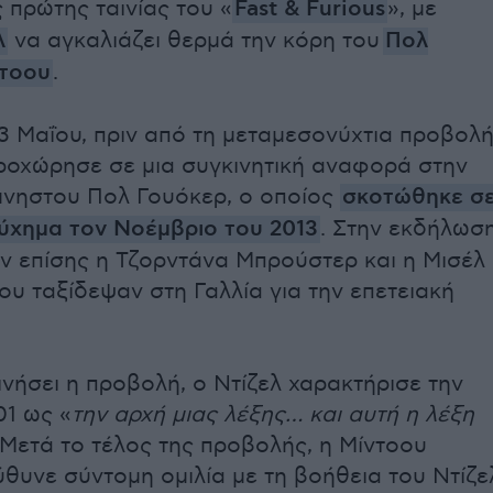
 πρώτης ταινίας του «
Fast & Furious
», με
λ
να αγκαλιάζει θερμά την κόρη του
Πολ
τοου
.
3 Μαΐου, π
ριν από τη μεταμεσονύχτια προβολή
ροχώρησε σε μια συγκινητική αναφορά στην
μνηστου Πολ Γουόκερ, ο οποίος
σκοτώθηκε σ
ύχημα τον Νοέμβριο του 2013
. Στην εκδήλωσ
 επίσης η Τζορντάνα Μπρούστερ και η Μισέλ
ου ταξίδεψαν στη Γαλλία για την επετειακή
ινήσει η προβολή, ο Ντίζελ χαρακτήρισε την
01 ως «
την αρχή μιας λέξης… και αυτή η λέξη
Μετά το τέλος της προβολής, η Μίντοου
θυνε σύντομη ομιλία με τη βοήθεια του Ντίζε