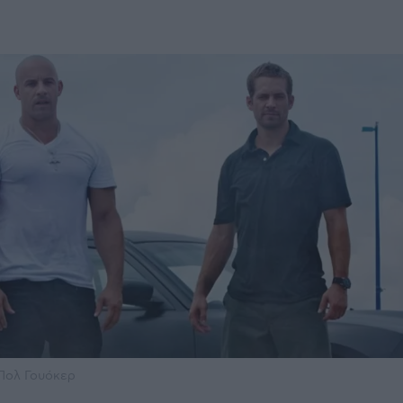
 Πολ Γουόκερ