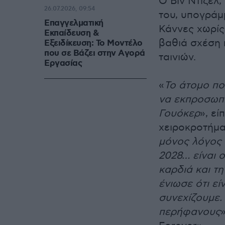
Ο Βιν Ντίζελ
26.07.2026, 09:54
του, υπογράμ
Επαγγελματική
Κάννες χωρίς
Εκπαίδευση &
βαθιά σχέση 
Εξειδίκευση: Το Mοντέλο
που σε Bάζει στην Aγορά
ταινιών.
Eργασίας
«
Το άτομο πο
να εκπροσωπ
Γουόκερ
», εί
χειροκροτήμα
μόνος λόγος 
2028… είναι 
καρδιά και τ
ένιωσε ότι εί
συνεχίζουμε.
περήφανους