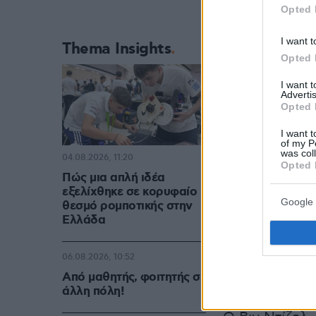
Opted 
I want t
Thema Insights
Opted 
I want 
Advertis
Opted 
I want t
of my P
was col
04.08.2026, 11:20
Opted 
Πώς μια απλή ιδέα
εξελίχθηκε σε κορυφαίο
Google 
θεσμό ρομποτικής στην
Ελλάδα
06.08.2026, 10:52
Από μαθητής, φοιτητής σε
άλλη πόλη!