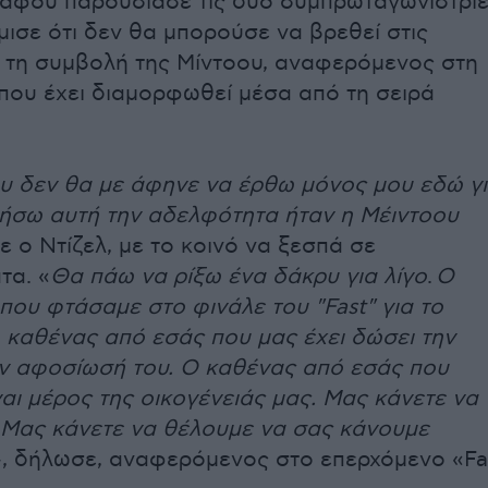
, αφού παρουσίασε τις δύο συμπρωταγωνίστρι
μισε ότι δεν θα μπορούσε να βρεθεί στις
 τη συμβολή της
Μίντοου
, αναφερόμενος στη
που έχει διαμορφωθεί μέσα από τη σειρά
υ δεν θα με άφηνε να έρθω μόνος μου εδώ γ
ήσω αυτή την αδελφότητα ήταν η Μέιντοου
πε ο Ντίζελ, με το κοινό να ξεσπά σε
τα. «
Θα πάω να ρίξω ένα δάκρυ για λίγο
.
Ο
που φτάσαμε στο φινάλε του "Fast" για το
ο καθένας από εσάς που μας έχει δώσει την
ην αφοσίωσή του. Ο καθένας από εσάς που
ναι μέρος της οικογένειάς μας. Μας κάνετε να
 Μας κάνετε να θέλουμε να σας κάνουμε
», δήλωσε, αναφερόμενος στο επερχόμενο «Fa