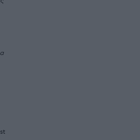
ές
ια
st