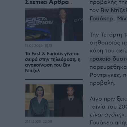
Σχετικά Άρθρα
προβολής της
τον
Βιν Ντίζε
Γουόκερ
,
Μίν
Την Τετάρτη 1
ο ηθοποιός π
12.05.2026, 13:13
κόρη του αεί
Το Fast & Furious γίνεται
τροχαίο δυστ
σειρά στην τηλεόραση, η
ανακοίνωση του Βιν
παρευρέθηκαν
Ντίζελ
Ροντρίγκες, π
προβολή.
Λίγο πριν ξεκ
ταινία του 20
είναι αγάπη
».
Γουόκερ απηύ
21.11.2023, 22:08