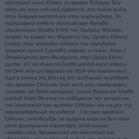
πολιτισμού τους! Επίσης οι αρχαίοι Έλληνες δεν
πίστευαν στην πολιτική ορθότητα, στα πολλά φύλα,
στην διαφορετικότητα και στην συμπερίληψη. Το
περιγραφικό επίθετο «λευκωλένῳ» δηλαδή
«λευκοχέρα» (Ιλιάδα 3.145) του Ομήρου, δηλώνει
σαφώς το χρώμα του δέρματος της Ωραίας Ελένης…
Επίσης στην τραγωδία «Ελένη» του σπουδαίου
τραγικού ποιητή Ευριπίδη υπάρχει ο στίχος όπου ο
Θεοκλύμενος απευθυνόμενος στην Ωραία Ελένη
ρωτάει: «Γι' αυτό και τα ξανθά μαλλιά έχεις κόψει;»
(στ.1344 στην μετάφραση και 1224 στο πρωτότυπο!)...
Άρα η εικόνα της Ελένης στη συλλογική συνείδηση
των αρχαίων Ελλήνων ήταν αυτή μιας πανέμορφης
γυναίκας με θεϊκή καταγωγή, λευκό δέρμα και ξανθά
μαλλιά! Καλό θα είναι να σεβόμαστε την ιστορία και
την λογοτεχνία των αρχαίων Ελλήνων και να μην την
παραχαράσσουμε συνειδητά!... Για τους αρχαίους
Έλληνες, υπενθυμίζω, τα ομηρικά κείμενα δεν είχαν
μόνο ψυχαγωγικό χαρακτήρα, αλλά κυρίως
εκπαιδευτικό, θρησκευτικό και πολιτιστικό και