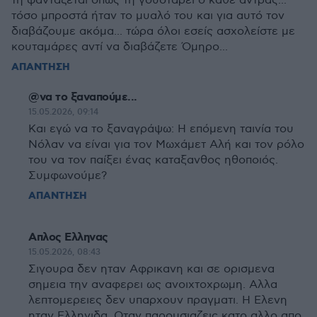
τη φαντάζεται όπως τη γουστάρει ο κάθε άντρας...
τόσο μπροστά ήταν το μυαλό του και για αυτό τον
διαβάζουμε ακόμα... τώρα όλοι εσείς ασχολείστε με
κουταμάρες αντί να διαβάζετε Όμηρο...
ΑΠΑΝΤΗΣΗ
@να το ξαναπούμε...
15.05.2026, 09:14
Και εγώ να το ξαναγράψω: Η επόμενη ταινία του
Νόλαν να είναι για τον Μωχάμετ Αλή και τον ρόλο
του να τον παίξει ένας καταξανθος ηθοποιός.
Συμφωνούμε?
ΑΠΑΝΤΗΣΗ
Απλος Ελληνας
15.05.2026, 08:43
Σιγουρα δεν ηταν Αφρικανη και σε ορισμενα
σημεια την αναφερει ως ανοιχτοχρωμη. Αλλα
λεπτομερειες δεν υπαρχουν πραγματι. Η Ελενη
ηταν Ελληνιδα. Οταν παρουσιαζεις κατο αλλο απο