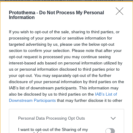
εξέφραζαν, την συλλογική μνήμη, τον πολιτισμό, το
ιστορικό γι αυτούς παρελθόν, τις αντιλήψεις και τις
Protothema -
Do Not Process My Personal
θρησκευτικές πεποιθήσεις των αρχαίων Ελλήνων. Για
Information
όσους το αγνοούν, η Οδύσσεια (όπως και η Ιλιάδα)
είναι συγκεκριμένο λογοτεχνικό έργο που το
If you wish to opt-out of the sale, sharing to third parties, or
περιεχόμενο και η δομή της έχει προστατευθεί με
processing of your personal or sensitive information for
αυστηρά κριτήρια επί εποχής Πεισιστράτου, όταν
targeted advertising by us, please use the below opt-out
έγινε η επίσημη καταγραφή των ομηρικών επών κατά
section to confirm your selection. Please note that after your
τον 6ο αι π.Χ («Πεισιστρατίδεια αναθεώρηση» ) και
opt-out request is processed you may continue seeing
δεν επιτρεπόταν σε κανένα να αλλοιώσει και να
interest-based ads based on personal information utilized by
παραχαράξει το ομηρικό κείμενο που είχε και
us or personal information disclosed to third parties prior to
θρησκευτικό χαρακτήρα, καθώς αναγιγνώσκονταν
your opt-out. You may separately opt-out of the further
δημοσίως κατά την θρησκευτική εορτή των
disclosure of your personal information by third parties on the
Παναθηναίων!
IAB’s list of downstream participants. This information may
ΑΠΑΝΤΗΣΗ
also be disclosed by us to third parties on the
IAB’s List of
Downstream Participants
that may further disclose it to other
third parties.
Για να δώ
Please note that this website/app uses one or more Google
15.05.2026, 10:17
Personal Data Processing Opt Outs
services and may gather and store information including but
το Νόλαν και τους άλλους woke του Hollywood να
not limited to your visit or usage behaviour. You may click to
I want to opt-out of the Sharing of my
κάνουν ταινία για το Martin Luther King με λευκό