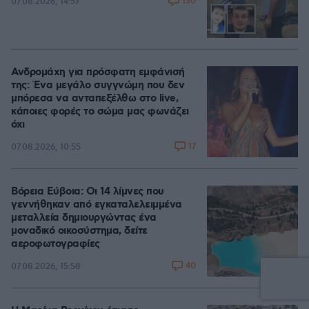
130
07.08.2026, 14:57
Ανδρομάχη για πρόσφατη εμφάνισή
της: Ένα μεγάλο συγγνώμη που δεν
μπόρεσα να ανταπεξέλθω στο live,
κάποιες φορές το σώμα μας φωνάζει
όχι
17
07.08.2026, 10:55
Βόρεια Εύβοια: Οι 14 λίμνες που
γεννήθηκαν από εγκαταλελειμμένα
μεταλλεία δημιουργώντας ένα
μοναδικό οικοσύστημα, δείτε
αεροφωτογραφίες
40
07.08.2026, 15:58