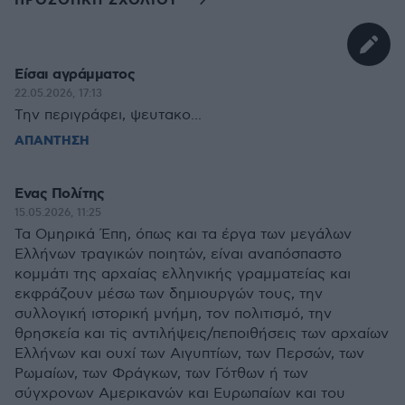
ΠΡΟΣΘΗΚΗ ΣΧΟΛΙΟΥ
Είσαι αγράμματος
22.05.2026, 17:13
Την περιγράφει, ψευτακο...
ΑΠΑΝΤΗΣΗ
Ενας Πολίτης
15.05.2026, 11:25
Τα Ομηρικά Έπη, όπως και τα έργα των μεγάλων
Ελλήνων τραγικών ποιητών, είναι αναπόσπαστο
κομμάτι της αρχαίας ελληνικής γραμματείας και
εκφράζουν μέσω των δημιουργών τους, την
συλλογική ιστορική μνήμη, τον πολιτισμό, την
θρησκεία και τiς αντιλήψεις/πεποιθήσεις των αρχαίων
Ελλήνων και ουχί των Αιγυπτίων, των Περσών, των
Ρωμαίων, των Φράγκων, των Γότθων ή των
σύγχρονων Αμερικανών και Ευρωπαίων και του