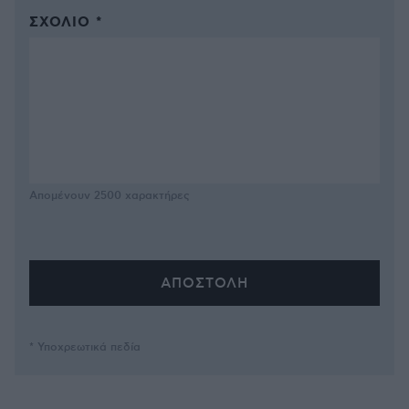
ΣΧΌΛΙΟ *
Απομένουν
2500
χαρακτήρες
* Υποχρεωτικά πεδία