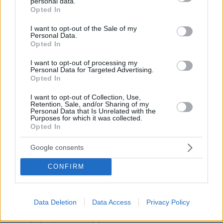
personal data.
grant or deny consent to Google and its third-party tags to
ηθοποιό στο ρόλο. Αλλά εκεί δεν τους παίρνει...
Opted In
use your data for below specified purposes in below Google
ΑΠΑΝΤΗΣΗ
consent section.
I want to opt-out of the Sale of my
Personal Data.
Τζ
Opted In
15.05.2026, 15:23
I want to opt-out of processing my
Σωστός φίλε.Το ίδιο σκεφτόμουν κι εγω. Ή να
Personal Data for Targeted Advertising.
κάνουν ταινία για την ζωή του Μοχάμεντ Αλί όπου
Opted In
ο ηθοποιός θα είναι ξανθός γαλανομάτης και
I want to opt-out of Collection, Use,
γκέι.Τολμάνε?
Retention, Sale, and/or Sharing of my
Personal Data that Is Unrelated with the
ΑΠΑΝΤΗΣΗ
Purposes for which it was collected.
Opted In
.
Google consents
15.05.2026, 10:15
Αν και αντιπαθώ πάρα πολύ το Μάσκ, στο
CONFIRM
συγκεκριμένο έχει 100% δίκιο. Μαύρη ωραία Ελένη
την οποία ο Όμηρος περιγράφει (και άρα δεν υπάρχει
αμφιβολία πως ήταν), μαύρη Κλυταιμνήστρα, και
Data Deletion
Data Access
Privacy Policy
μαύρη Αθηνά (που πάλι η εμφάνιση της περιγράφεται
λεπτομερώς). Η επιλογή του Νόλαν δεν είναι τυχαία