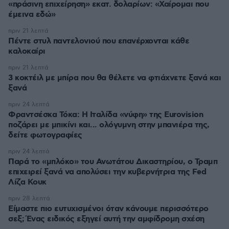
«πράσινη επιχείρηση» εκατ. δολαρίων: «Χαίρομαι που
έμεινα εδώ»
πριν 21 λεπτά
Πέντε στυλ παντελονιού που επανέρχονται κάθε
καλοκαίρι
πριν 21 λεπτά
3 κοκτέιλ με μπίρα που θα θέλετε να φτιάχνετε ξανά και
ξανά
πριν 24 λεπτά
Φραντσέσκα Τόκα: Η Ιταλίδα «νύφη» της Eurovision
ποζάρει με μπικίνι και... ολόγυμνη στην μπανιέρα της,
δείτε φωτογραφίες
πριν 24 λεπτά
Παρά το «μπλόκο» του Ανωτάτου Δικαστηρίου, ο Τραμπ
επιχειρεί ξανά να απολύσει την κυβερνήτρια της Fed
Λίζα Κουκ
πριν 28 λεπτά
Είμαστε πιο ευτυχισμένοι όταν κάνουμε περισσότερο
σεξ; Ένας ειδικός εξηγεί αυτή την αμφίδρομη σχέση