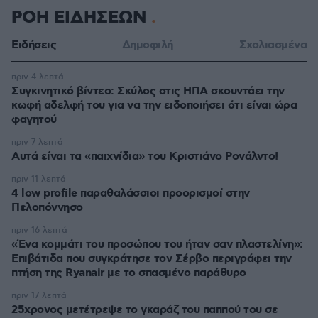
ΡΟΗ ΕΙΔΗΣΕΩΝ
Ειδήσεις
Δημοφιλή
Σχολιασμένα
πριν 4 λεπτά
Συγκινητικό βίντεο: Σκύλος στις ΗΠΑ σκουντάει την
κωφή αδελφή του για να την ειδοποιήσει ότι είναι ώρα
φαγητού
πριν 7 λεπτά
Αυτά είναι τα «παιχνίδια» του Κριστιάνο Ρονάλντο!
πριν 11 λεπτά
4 low profile παραθαλάσσιοι προορισμοί στην
Πελοπόννησο
πριν 16 λεπτά
«Ένα κομμάτι του προσώπου του ήταν σαν πλαστελίνη»:
Επιβάτιδα που συγκράτησε τον Σέρβο περιγράφει την
πτήση της Ryanair με το σπασμένο παράθυρο
πριν 17 λεπτά
25χρονος μετέτρεψε το γκαράζ του παππού του σε