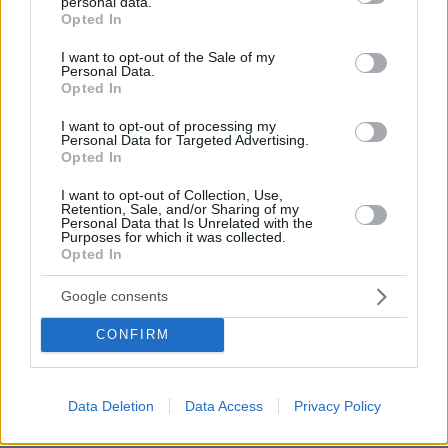
personal data.
grant or deny consent to Google and its third-party tags to
Τεχεράνη
Opted In
use your data for below specified purposes in below Google
πριν 20 λεπτά
consent section.
I want to opt-out of the Sale of my
Ευρωπαϊκό Πρωτάθλημα Στίβου: Ο σοβαρός
Personal Data.
τραυματισμός του Φουρλάνι, έφυγε σε καροτσάκι από
Opted In
το στάδιο, δείτε βίντεο
I want to opt-out of processing my
πριν 21 λεπτά
Personal Data for Targeted Advertising.
Καταζητούμενος από την Ιντερπόλ ο νέος επικεφαλής
Opted In
του Συμβουλίου Ασφαλείας του Ιράν: Είχε ρόλο σε
I want to opt-out of Collection, Use,
τρομοκρατική επίθεση στην Αργεντινή με 85 νεκρούς
Retention, Sale, and/or Sharing of my
Personal Data that Is Unrelated with the
πριν 24 λεπτά
Purposes for which it was collected.
Kim Kardashian και Lewis Hamilton: Οι φωτογραφίες
Opted In
που μοιράστηκαν στα social media από το καλοκαίρι
τους
Google consents
πριν 24 λεπτά
CONFIRM
Πώς πρέπει να μιλάτε στη γάτα σας για να σας
καταλαβαίνει
πριν 24 λεπτά
Data Deletion
Data Access
Privacy Policy
Αχινός: Όλα όσα πρέπει να γνωρίζετε για τον εκλεκτό
μεζέ της θάλασσας