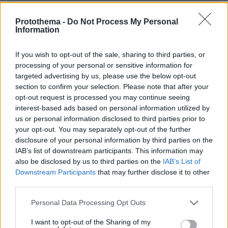
* Υποχρεωτικά πεδία
Protothema -
Do Not Process My Personal
Information
ΡΟΗ ΕΙΔΗΣΕΩΝ
If you wish to opt-out of the sale, sharing to third parties, or
processing of your personal or sensitive information for
Ειδήσεις
Δημοφιλή
Σχολιασμένα
targeted advertising by us, please use the below opt-out
section to confirm your selection. Please note that after your
πριν 4 λεπτά
opt-out request is processed you may continue seeing
Πόσο κακό κάνουν οι σαγιονάρες στα πόδια; Η
interest-based ads based on personal information utilized by
απάντηση μιας ποδίατρου
us or personal information disclosed to third parties prior to
your opt-out. You may separately opt-out of the further
πριν 12 λεπτά
disclosure of your personal information by third parties on the
«Πίστευα ότι στα 40 η ζωή μου θα έχει μπει σε τάξη.
Δεν έχει και δεν πειράζει»
IAB’s list of downstream participants. This information may
also be disclosed by us to third parties on the
IAB’s List of
πριν 12 λεπτά
Downstream Participants
that may further disclose it to other
Η ανάρτηση της Μαρίας Κίτσου για τα γενέθλιά της και
third parties.
το «ευχαριστώ» στους συνεργάτες της
Please note that this website/app uses one or more Google
Personal Data Processing Opt Outs
πριν 16 λεπτά
services and may gather and store information including but
Οι συνομιλίες με το Ιράν είναι σαν μια παρτίδα σκάκι,
not limited to your visit or usage behaviour. You may click to
I want to opt-out of the Sharing of my
λέει ο Τραμπ - Είμαστε επαγγελματίες παίκτες, απαντά η