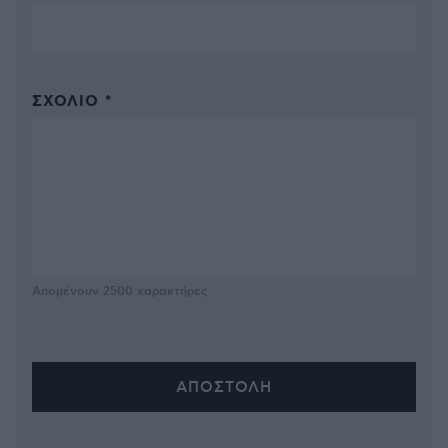
ΣΧΌΛΙΟ *
Απομένουν
2500
χαρακτήρες