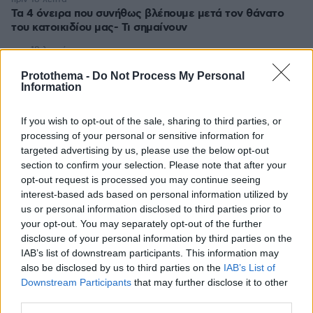
Τα 4 όνειρα που συνήθως βλέπουμε μετά τον θάνατο
του κατοικιδίου μας- Τι σημαίνουν
πριν 18 λεπτά
Μία ταξιδιωτική συντάκτρια για τα μέρη που δεν θα
Protothema -
Do Not Process My Personal
επισκεπτόταν ποτέ ξανά
Information
πριν 26 λεπτά
Έρημη πόλη η Αθήνα: Άδειοι δρόμοι σε Σύνταγμα,
If you wish to opt-out of the sale, sharing to third parties, or
Κολωνάκι, Ομόνοια και Εξάρχεια, δείτε βίντεο
processing of your personal or sensitive information for
targeted advertising by us, please use the below opt-out
πριν 30 λεπτά
Ποιοι κρύβονται πίσω από το viral τραγούδι Μου
section to confirm your selection. Please note that after your
Χρωστάς Έναν Αύγουστο: «Δεν βασίστηκε στον
opt-out request is processed you may continue seeing
Μητροπάνο», τι απαντάνε για τη χρήση AI
interest-based ads based on personal information utilized by
us or personal information disclosed to third parties prior to
πριν 33 λεπτά
your opt-out. You may separately opt-out of the further
Ανάμεσα σε 500 λουόμενους προσγειώθηκε το
disclosure of your personal information by third parties on the
ελικοπτέρου στο Σαρακήνικο, «τρύπα» στο σύστημα
IAB’s list of downstream participants. This information may
ασφαλείας - Παρέμβαση της Αρχής Πολιτικής
also be disclosed by us to third parties on the
IAB’s List of
Αεροπορίας
Downstream Participants
that may further disclose it to other
πριν 40 λεπτά
third parties.
5 ελληνικά νησιά για ήσυχες διακοπές