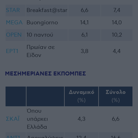
STAR
Breakfast@star
6,6
7,4
MEGA
Buongiorno
14,1
14,0
OPEN
10 παντού
6,1
10,2
Πρωίαν σε
ΕΡΤ1
3,8
4,4
Είδον
ΜΕΣΗΜΕΡΙΑΝΕΣ ΕΚΠΟΜΠΕΣ
Δυναμικό
Σύνολο
(%)
(%)
Όπου
ΣΚΑΪ
υπάρχει
4,3
6,6
Ελλάδα