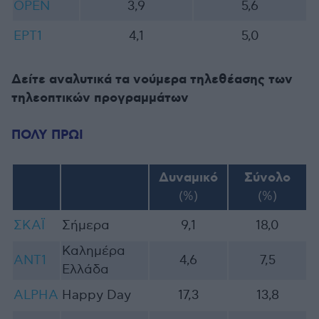
OPEN
3,9
5,6
ΕΡΤ1
4,1
5,0
Δείτε αναλυτικά τα νούμερα τηλεθέασης των
τηλεοπτικών προγραμμάτων
ΠΟΛΥ ΠΡΩΙ
Δυναμικό
Σύνολο
(%)
(%)
ΣΚΑΪ
Σήμερα
9,1
18,0
Καλημέρα
ΑΝΤ1
4,6
7,5
Ελλάδα
ALPHA
Happy Day
17,3
13,8