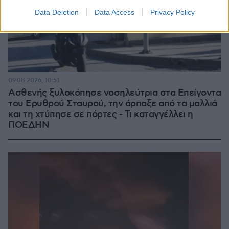
Data Deletion
Data Access
Privacy Policy
09.08.2026, 10:51
Ασθενής ξυλοκόπησε νοσηλεύτρια στα Επείγοντα
του Ερυθρού Σταυρού, την άρπαξε από τα μαλλιά
και τη χτύπησε σε πόρτες - Τι καταγγέλλει η
ΠΟΕΔΗΝ