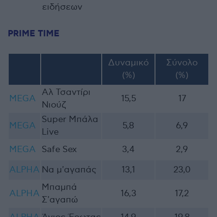
ειδήσεων
PRIME TIME
Δυναμικό
Σύνολο
(%)
(%)
Αλ Τσαντίρι
MEGA
15,5
17
Νιούζ
Super Μπάλα
MEGA
5,8
6,9
Live
MEGA
Safe Sex
3,4
2,9
ALPHA
Να μ'αγαπάς
13,1
23,0
Μπαμπά
ALPHA
16,3
17,2
Σ'αγαπώ