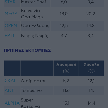
STAR
Master Chef
6,0
3,4
Κοινωνία
MEGA
18,0
20,2
Ώρα Mega
OPEN
Ώρα Ελλάδος
12,5
14,3
ΕΡΤ1
Νωρίς Νωρίς
4,7
3,4
ΠΡΩΙΝΕΣ ΕΚΠΟΜΠΕΣ
Δυναμικό
Σύνολο
(%)
(%)
ΣΚΑΙ
Αταίριαστοι
5,2
12,1
ΑΝΤ1
Το πρωινό
11,6
14,
Super
ALPHA
15,1
14,4
Κατερίνα