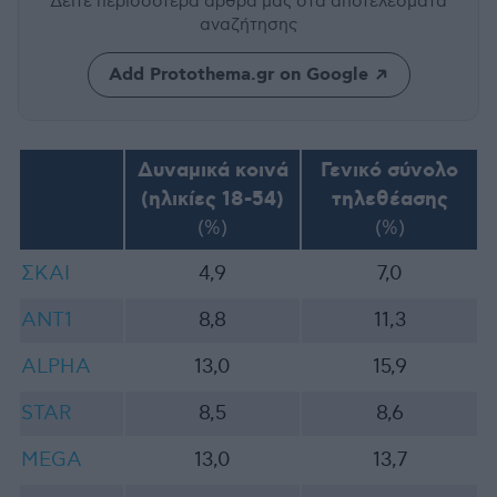
Δείτε περισσότερα άρθρα μας
στα αποτελέσματα
αναζήτησης
Add Protothema.gr on Google
Δυναμικά κοινά
Γενικό σύνολο
(ηλικίες 18-54)
τηλεθέασης
(%)
(%)
ΣΚΑΙ
4,9
7,0
ΑΝΤ1
8,8
11,3
ALPHA
13,0
15,9
STAR
8,5
8,6
MEGA
13,0
13,7