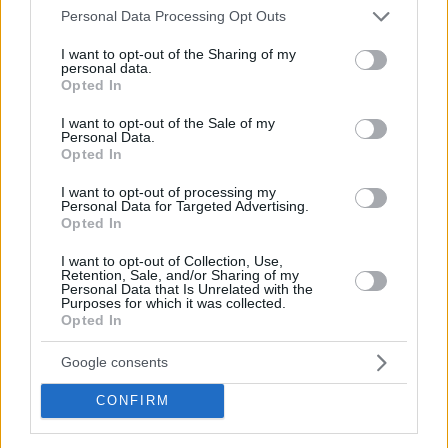
Please note that this website/app uses one or more Google
Personal Data Processing Opt Outs
services and may gather and store information including but
ΔΕΙΤΕ ΟΛΕΣ ΤΙΣ ΕΙΔΗΣΕΙΣ
not limited to your visit or usage behaviour. You may click to
I want to opt-out of the Sharing of my
personal data.
grant or deny consent to Google and its third-party tags to
Opted In
use your data for below specified purposes in below Google
consent section.
I want to opt-out of the Sale of my
ΤΑ ΠΙΟ ΔΗΜΟΦΙΛΗ
Personal Data.
Opted In
I want to opt-out of processing my
Personal Data for Targeted Advertising.
Opted In
I want to opt-out of Collection, Use,
Retention, Sale, and/or Sharing of my
Personal Data that Is Unrelated with the
Purposes for which it was collected.
Opted In
Google consents
CONFIRM