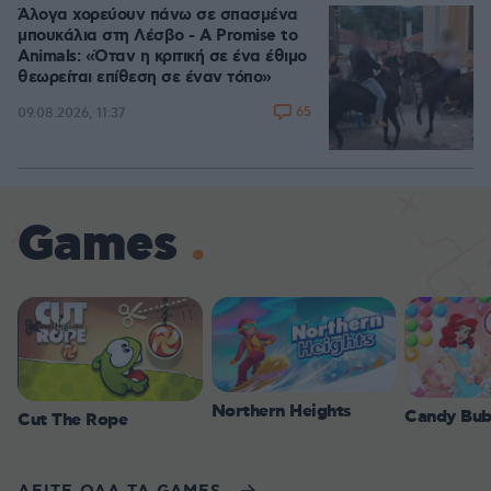
Άλογα χορεύουν πάνω σε σπασμένα
μπουκάλια στη Λέσβο - A Promise to
Animals: «Όταν η κριτική σε ένα έθιμο
θεωρείται επίθεση σε έναν τόπο»
65
09.08.2026, 11:37
Games
Northern Heights
Candy Bub
Cut The Rope