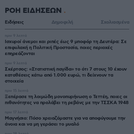
ΡΟΗ ΕΙΔΗΣΕΩΝ
Ειδήσεις
Δημοφιλή
Σχολιασμένα
πριν 9 λεπτά
Ισχυροί άνεμοι και ριπές έως 9 μποφόρ τη Δευτέρα: Σε
επιφυλακή η Πολιτική Προστασία, ποιες περιοχές
επηρεάζονται
πριν 9 λεπτά
Σκέρτσος: «Στατιστική παγίδα» το ότι 7 στους 10 έχουν
καταθέσεις κάτω από 1.000 ευρώ, τι δείχνουν τα
στοιχεία
πριν 15 λεπτά
Ξεπέρασε τη λοιμώδη μονοπυρήνωση ο Τεττέη, ποιες οι
πιθανότητες να προλάβει τη ρεβάνς με την ΤΣΣΚΑ 1948
πριν 17 λεπτά
Μαγνήσιο: Πόσο χρειαζόμαστε για να αποφύγουμε την
άνοια και να μη γεράσει το μυαλό
πριν 18 λεπτά