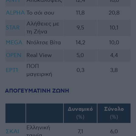
ΑΝΤ1
Αποκαλύψεις
12,4
16,6
ALPHA
Το σόι σου
11,8
20,8
Αλήθειες με
STAR
9,5
10,1
τη Ζήνα
MEGA
Ντόλτσε Βίτα
14,2
10,0
OPEN
Real View
5,0
4,4
ΠΟΠ
ΕΡΤ1
0,3
3,8
μαγειρική
ΑΠΟΓΕΥΜΑΤΙΝΗ ΖΩΝΗ
Δυναμικό
Σύνολο
(%)
(%)
Ελληνική
ΣΚΑΙ
7,1
6,0
ταινία