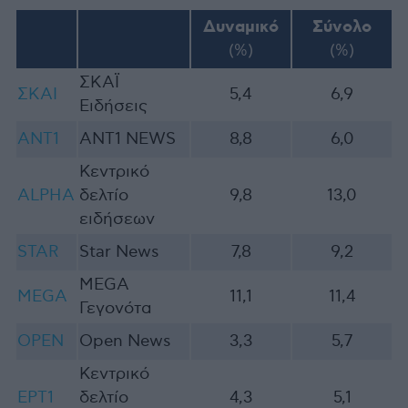
Δυναμικό
Σύνολο
(%)
(%)
ΣΚΑΪ
ΣΚΑΙ
5,4
6,9
Ειδήσεις
ANT1
ANT1 ΝEWS
8,8
6,0
Κεντρικό
ALPHA
δελτίο
9,8
13,0
ειδήσεων
STAR
Star News
7,8
9,2
MEGA
MEGA
11,1
11,4
Γεγονότα
OPEN
Open News
3,3
5,7
Κ
εντρικό
ΕΡΤ1
δελτίο
4,3
5,1