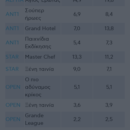
ALPHA
Άγιος Έρωτας
14,9
19,8
Σούπερ
ΑΝΤ1
6,9
8,4
ήρωες
ANT1
Grand Hotel
7,0
13,8
Παιχνίδια
ANT1
5,4
7,3
Εκδίκησης
STAR
Master Chef
13,3
11,2
STAR
Ξένη ταινία
9,0
7,1
Ο πιο
OPEN
αδύναμος
5,1
5,1
κρίκος
OPEN
Ξένη ταινία
3,6
3,9
Grande
OPEN
2,2
2,5
League