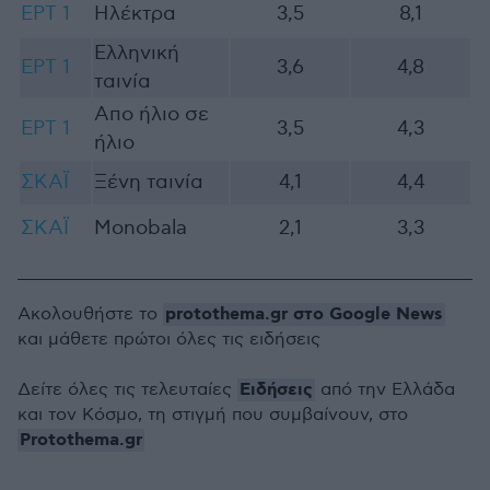
ΕΡΤ 1
Ηλέκτρα
3,5
8,1
Ελληνική
ΕΡΤ 1
3,6
4,8
ταινία
Απο ήλιο σε
ΕΡΤ 1
3,5
4,3
ήλιο
ΣΚΑΪ
Ξένη ταινία
4,1
4,4
ΣΚΑΪ
Monobala
2,1
3,3
protothema.gr στο Google News
Ακολουθήστε το
και μάθετε πρώτοι όλες τις ειδήσεις
Ειδήσεις
Δείτε όλες τις τελευταίες
από την Ελλάδα
και τον Κόσμο, τη στιγμή που συμβαίνουν, στο
Protothema.gr