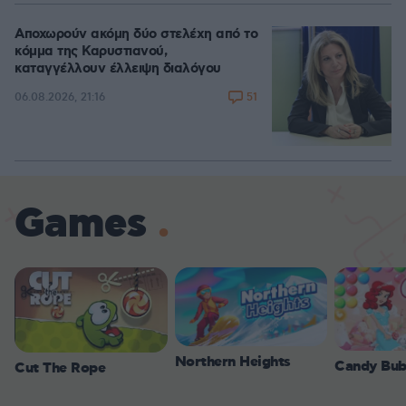
Αποχωρούν ακόμη δύο στελέχη από το
κόμμα της Καρυστιανού,
καταγγέλλουν έλλειψη διαλόγου
51
06.08.2026, 21:16
Games
Northern Heights
Candy Bub
Cut The Rope