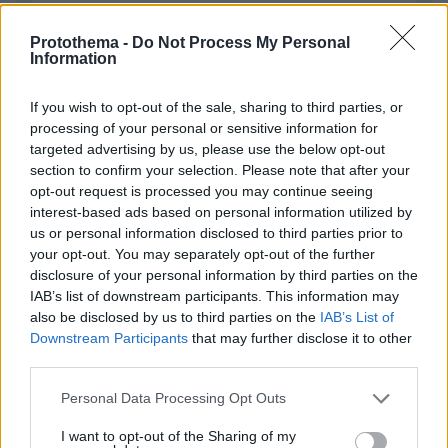
Protothema -
Do Not Process My Personal
Information
ΣΧΌΛΙΟ *
If you wish to opt-out of the sale, sharing to third parties, or
processing of your personal or sensitive information for
targeted advertising by us, please use the below opt-out
section to confirm your selection. Please note that after your
opt-out request is processed you may continue seeing
interest-based ads based on personal information utilized by
us or personal information disclosed to third parties prior to
your opt-out. You may separately opt-out of the further
Απομένουν
2500
χαρακτήρες
disclosure of your personal information by third parties on the
IAB’s list of downstream participants. This information may
also be disclosed by us to third parties on the
IAB’s List of
Downstream Participants
that may further disclose it to other
third parties.
Please note that this website/app uses one or more Google
Personal Data Processing Opt Outs
services and may gather and store information including but
* Υποχρεωτικά πεδία
not limited to your visit or usage behaviour. You may click to
I want to opt-out of the Sharing of my