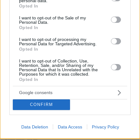
personal data.
grant or deny consent to Google and its third-party tags to
Opted In
use your data for below specified purposes in below Google
consent section.
I want to opt-out of the Sale of my
Personal Data.
ΡΟΗ ΕΙΔΗΣΕΩΝ
Opted In
Ειδήσεις
Δημοφιλή
Σχολιασμένα
I want to opt-out of processing my
Personal Data for Targeted Advertising.
Opted In
πριν 12 λεπτά
Πέθανε σε ηλικία 26 ετών η influencer Σίντνεϊ Τάουλ
I want to opt-out of Collection, Use,
έπειτα από τριετή μάχη με σπάνια μορφή καρκίνου
Retention, Sale, and/or Sharing of my
Personal Data that Is Unrelated with the
πριν μία ώρα
Purposes for which it was collected.
Γαρίδες γιουβέτσι λεμονάτο
Opted In
07.08.2026, 04:54
Google consents
«Έγκλημα πολέμου» ο ισραηλινός βομβαρδισμός που
σκότωσε δημοσιογράφο στον Λίβανο, καταγγέλλουν
CONFIRM
τρεις ΜΚΟ
07.08.2026, 04:13
Επεισόδια μεταξύ διαδηλωτών και αστυνομικών έξω
Data Deletion
Data Access
Privacy Policy
από τη Γερουσία στην Αργεντινή, δείτε βίντεο